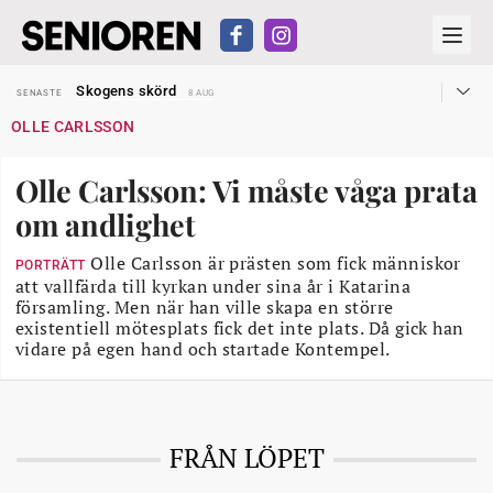
Hyror rusar ifrån äldres bostadstillägg
SENASTE
28 JUL
Skogens skörd
SENASTE
8 AUG
Misstänkt släppt – utredning fortsätter
SENASTE
7 AUG
OLLE CARLSSON
Reform för äldre kan bli slag i luften
SENASTE
31 JUL
Kravet: Nu måste 65-årsgränsen bort
SENASTE
30 JUL
Dom öppnar för rätt till garantipension
SENASTE
30 JUL
Olle Carlsson: Vi måste våga prata
Snart kan telefonförsäljning förbjudas i Sverige
SENASTE
29 JUL
Hyror rusar ifrån äldres bostadstillägg
SENASTE
28 JUL
om andlighet
Skogens skörd
SENASTE
8 AUG
Olle Carlsson är prästen som fick människor
PORTRÄTT
att vallfärda till kyrkan under sina år i Katarina
församling. Men när han ville skapa en större
existentiell mötesplats fick det inte plats. Då gick han
vidare på egen hand och startade Kontempel.
FRÅN LÖPET