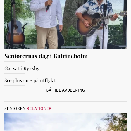
Seniorernas dag i Katrineholm
Garvat i Ryssby
80-plussare på utflykt
GÅ TILL AVDELNING
SENIOREN
RELATIONER