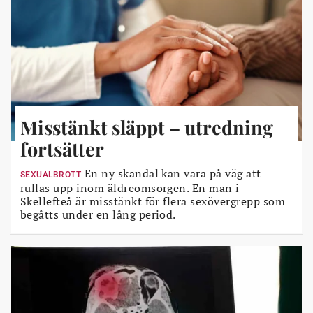
Misstänkt släppt – utredning
fortsätter
En ny skandal kan vara på väg att
SEXUALBROTT
rullas upp inom äldreomsorgen. En man i
Skellefteå är misstänkt för flera sexövergrepp som
begåtts under en lång period.