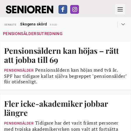
Hyror rusar ifrån äldres bostadstillägg
SENASTE
28 JUL
Skogens skörd
SENASTE
8 AUG
Misstänkt släppt – utredning fortsätter
SENASTE
7 AUG
PENSIONSÅLDERSUTREDNING
Reform för äldre kan bli slag i luften
SENASTE
31 JUL
Kravet: Nu måste 65-årsgränsen bort
SENASTE
30 JUL
Dom öppnar för rätt till garantipension
SENASTE
30 JUL
Pensionsåldern kan höjas – rätt
Snart kan telefonförsäljning förbjudas i Sverige
SENASTE
29 JUL
Hyror rusar ifrån äldres bostadstillägg
SENASTE
28 JUL
att jobba till 69
Skogens skörd
SENASTE
8 AUG
Pensionsåldern kan höjas med två år.
PENSIONSÅLDER
SPF har tidigare kallat själva begreppet "pensionsålder"
för otidsenligt.
Fler icke-akademiker jobbar
längre
Tidigare har det varit främst personer
PENSIONSÅLDER
med typiska akademikeryrken som valt att fortsätta