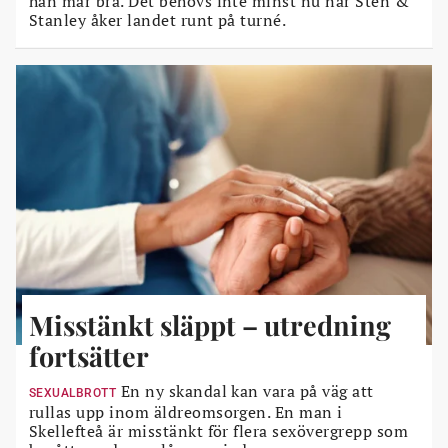
han mår bra. Det behövs inte minst nu när Sten &
Stanley åker landet runt på turné.
Misstänkt släppt – utredning
fortsätter
En ny skandal kan vara på väg att
SEXUALBROTT
rullas upp inom äldreomsorgen. En man i
Skellefteå är misstänkt för flera sexövergrepp som