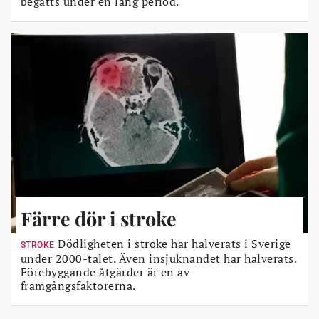
begåtts under en lång period.
Färre dör i stroke
Dödligheten i stroke har halverats i Sverige
STROKE
under 2000-talet. Även insjuknandet har halverats.
Förebyggande åtgärder är en av
framgångsfaktorerna.