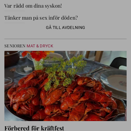
Var rädd om dina syskon!
Tänker man på sex inför döden?
GÅ TILL AVDELNING
SENIOREN
MAT & DRYCK
Förbered för kräftfest