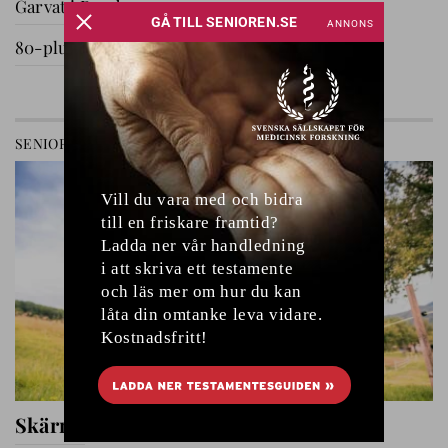
Garvat i Ryssby
80-plussare på utflykt
GÅ TILL AVDELNING
SENIOREN
RELATIONER
Skärmfri tid med barnbarnen