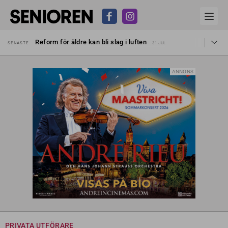
Sven Hagströmer sommarpratar
SENASTE
26 JUL
Reform för äldre kan bli slag i luften
SENASTE
31 JUL
Kravet: Nu måste 65-årsgränsen bort
SENASTE
30 JUL
Dom öppnar för rätt till garantipension
SENASTE
30 JUL
Snart kan telefonförsäljning förbjudas i Sverige
SENASTE
29 JUL
ANNONS
Hyror rusar ifrån äldres bostadstillägg
SENASTE
28 JUL
Liten höjning av garantipensionen
SENASTE
27 JUL
Sven Hagströmer sommarpratar
SENASTE
26 JUL
Reform för äldre kan bli slag i luften
SENASTE
31 JUL
PRIVATA UTFÖRARE