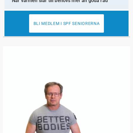
När värmen slår till behövs mer än goda råd
BLI MEDLEM I SPF SENIORERNA