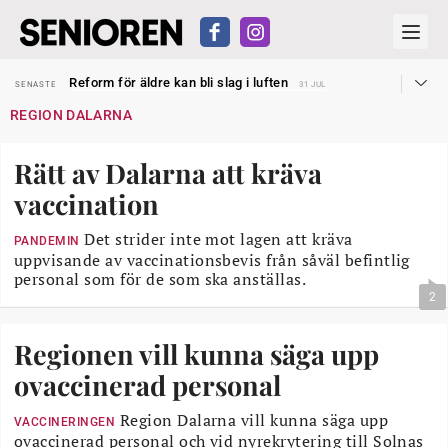
Sven Hagströmer sommarpratar
SENASTE
26 JUL
Reform för äldre kan bli slag i luften
SENASTE
31 JUL
Kravet: Nu måste 65-årsgränsen bort
SENASTE
30 JUL
REGION DALARNA
Dom öppnar för rätt till garantipension
SENASTE
30 JUL
Snart kan telefonförsäljning förbjudas i Sverige
SENASTE
29 JUL
Hyror rusar ifrån äldres bostadstillägg
SENASTE
28 JUL
Rätt av Dalarna att kräva
Liten höjning av garantipensionen
SENASTE
27 JUL
Sven Hagströmer sommarpratar
SENASTE
26 JUL
vaccination
Reform för äldre kan bli slag i luften
SENASTE
31 JUL
Det strider inte mot lagen att kräva
PANDEMIN
uppvisande av vaccinationsbevis från såväl befintlig
personal som för de som ska anställas.
2
Regionen vill kunna säga upp
ovaccinerad personal
Region Dalarna vill kunna säga upp
VACCINERINGEN
ovaccinerad personal och vid nyrekrytering till Solnas