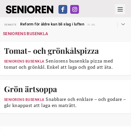
Sven Hagströmer sommarpratar
SENASTE
26 JUL
Reform för äldre kan bli slag i luften
SENASTE
31 JUL
Kravet: Nu måste 65-årsgränsen bort
SENASTE
30 JUL
SENIORENS BUSENKLA
Dom öppnar för rätt till garantipension
SENASTE
30 JUL
Snart kan telefonförsäljning förbjudas i Sverige
SENASTE
29 JUL
Hyror rusar ifrån äldres bostadstillägg
SENASTE
28 JUL
Tomat- och grönkålspizza
Liten höjning av garantipensionen
SENASTE
27 JUL
Sven Hagströmer sommarpratar
SENASTE
26 JUL
Reform för äldre kan bli slag i luften
Seniorens busenkla pizza med
SENASTE
31 JUL
SENIORENS BUSENKLA
tomat och grönkål. Enkel att laga och god att äta.
Grön ärtsoppa
Snabbare och enklare – och godare –
SENIORENS BUSENKLA
går knappast att laga en maträtt.