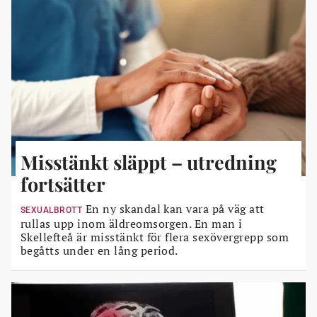
Misstänkt släppt – utredning
fortsätter
En ny skandal kan vara på väg att
SEXUALBROTT
rullas upp inom äldreomsorgen. En man i
Skellefteå är misstänkt för flera sexövergrepp som
begåtts under en lång period.