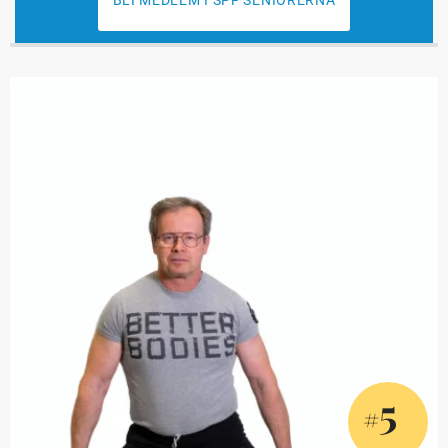
BLI MEDLEM I SPF SENIORERNA
5
#