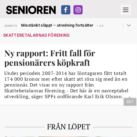
Liten höjning av garantipensionen
SENASTE
27 JUL
Misstänkt släppt – utredning fortsätter
SENASTE
7 AUG
Reform för äldre kan bli slag i luften
SENASTE
31 JUL
SKATTEBETALARNAS FÖRENING
Kravet: Nu måste 65-årsgränsen bort
SENASTE
30 JUL
Dom öppnar för rätt till garantipension
SENASTE
30 JUL
Snart kan telefonförsäljning förbjudas i Sverige
SENASTE
29 JUL
Ny rapport: Fritt fall för
Hyror rusar ifrån äldres bostadstillägg
SENASTE
28 JUL
Liten höjning av garantipensionen
SENASTE
27 JUL
pensionärers köpkraft
Misstänkt släppt – utredning fortsätter
SENASTE
7 AUG
Under perioden 2007-2014 har löntagaren fått totalt
174 000 kronor mer efter skatt att röra sig med än en
pensionär. Det visar en ny rapport från
Skattebetalarnas förening. - Det här är en oacceptabel
utveckling, säger SPFs ordförande Karl Erik Olsson.
687
FRÅN LÖPET