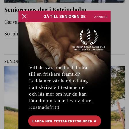
Seniorernas dag i Katrineholm
Garvat i Ryssby
80-plussare på utflykt
GÅ TILL AVDELNING
SENIOREN
RELATIONER