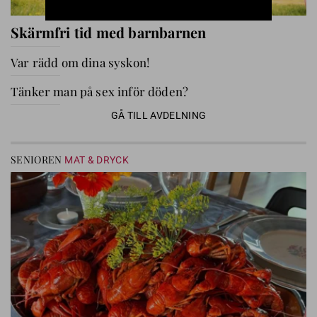
Skärmfri tid med barnbarnen
Var rädd om dina syskon!
Tänker man på sex inför döden?
GÅ TILL AVDELNING
SENIOREN
MAT & DRYCK