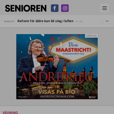
Sven Hagströmer sommarpratar
SENASTE
26 JUL
Reform för äldre kan bli slag i luften
SENASTE
31 JUL
Kravet: Nu måste 65-årsgränsen bort
SENASTE
30 JUL
Dom öppnar för rätt till garantipension
SENASTE
30 JUL
Snart kan telefonförsäljning förbjudas i Sverige
SENASTE
29 JUL
ANNONS
Hyror rusar ifrån äldres bostadstillägg
SENASTE
28 JUL
Liten höjning av garantipensionen
SENASTE
27 JUL
Sven Hagströmer sommarpratar
SENASTE
26 JUL
Reform för äldre kan bli slag i luften
SENASTE
31 JUL
VÄVNING