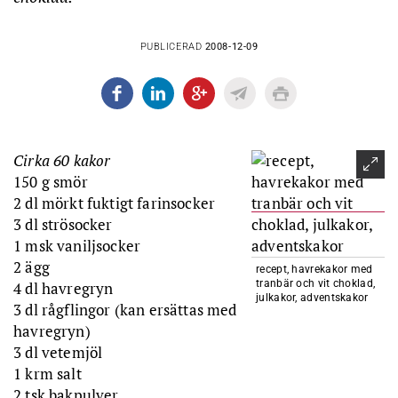
PUBLICERAD
2008-12-09
Cirka 60 kakor
150 g smör
2 dl mörkt fuktigt farinsocker
3 dl strösocker
1 msk vaniljsocker
2 ägg
recept, havrekakor med
tranbär och vit choklad,
4 dl havregryn
julkakor, adventskakor
3 dl rågflingor (kan ersättas med
havregryn)
3 dl vetemjöl
1 krm salt
2 tsk bakpulver