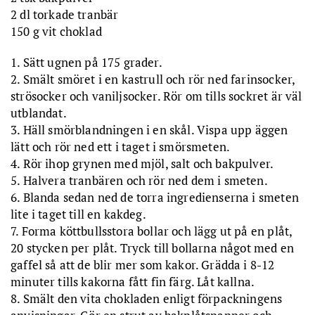
2 dl torkade tranbär
150 g vit choklad
1. Sätt ugnen på 175 grader.
2. Smält smöret i en kastrull och rör ned farinsocker,
strösocker och vaniljsocker. Rör om tills sockret är väl
utblandat.
3. Häll smörblandningen i en skål. Vispa upp äggen
lätt och rör ned ett i taget i smörsmeten.
4. Rör ihop grynen med mjöl, salt och bakpulver.
5. Halvera tranbären och rör ned dem i smeten.
6. Blanda sedan ned de torra ingredienserna i smeten
lite i taget till en kakdeg.
7. Forma köttbullsstora bollar och lägg ut på en plåt,
20 stycken per plåt. Tryck till bollarna något med en
gaffel så att de blir mer som kakor. Grädda i 8-12
minuter tills kakorna fått fin färg. Låt kallna.
8. Smält den vita chokladen enligt förpackningens