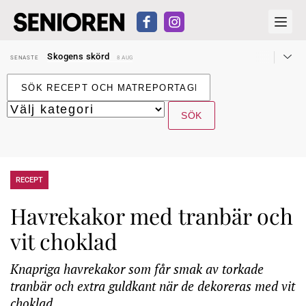
Hyror rusar ifrån äldres bostadstillägg
SENASTE
28 JUL
Skogens skörd
SENASTE
8 AUG
Misstänkt släppt – utredning fortsätter
SENASTE
7 AUG
Reform för äldre kan bli slag i luften
SENASTE
31 JUL
Kravet: Nu måste 65-årsgränsen bort
SENASTE
30 JUL
Dom öppnar för rätt till garantipension
SENASTE
30 JUL
Snart kan telefonförsäljning förbjudas i Sverige
SENASTE
29 JUL
Hyror rusar ifrån äldres bostadstillägg
SENASTE
28 JUL
Skogens skörd
SENASTE
8 AUG
RECEPT
Havrekakor med tranbär och
vit choklad
Knapriga havrekakor som får smak av torkade
tranbär och extra guldkant när de dekoreras med vit
choklad.