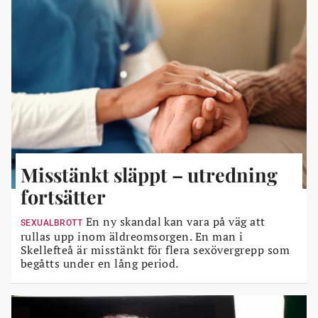
Misstänkt släppt – utredning
fortsätter
En ny skandal kan vara på väg att
SEXUALBROTT
rullas upp inom äldreomsorgen. En man i
Skellefteå är misstänkt för flera sexövergrepp som
begåtts under en lång period.