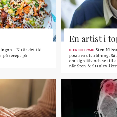
En artist i 
lingon... Nu är det tid
Sten Nilsso
STOR INTERVJU
er på recept på
positiva utstrålning. Så
om sig själv och se till
när Sten & Stanley åker