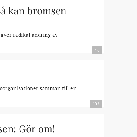
 Så kan bromsen
äver radikal ändring av
16
sorganisationer samman till en.
103
sen: Gör om!