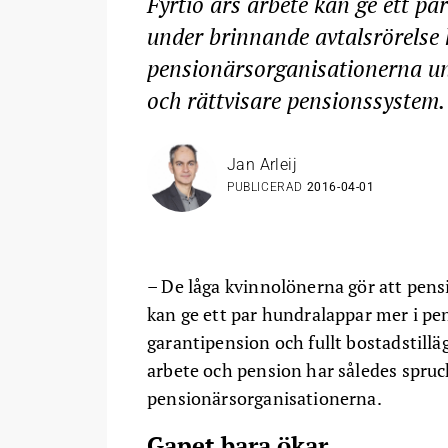
Fyrtio års arbete kan ge ett pa
under brinnande avtalsrörelse 
pensionärsorganisationerna un
och rättvisare pensionssystem.
Jan Arleij
PUBLICERAD
2016-04-01
– De låga kvinnolönerna gör att pensi
kan ge ett par hundralappar mer i pe
garantipension och fullt bostadstillä
arbete och pension har således spruck
pensionärsorganisationerna.
Gapet bara ökar