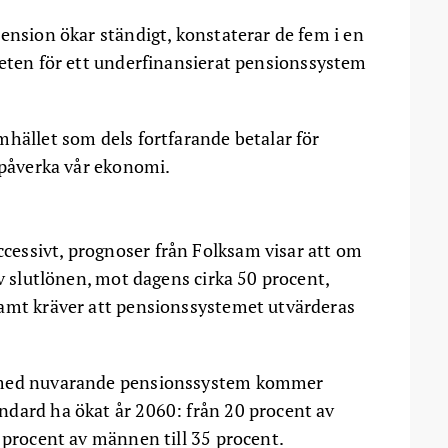
ension ökar ständigt, konstaterar de fem i en
eten för ett underfinansierat pensionssystem
mhället som dels fortfarande betalar för
 påverka vår ekonomi.
essivt, prognoser från Folksam visar att om
av slutlönen, mot dagens cirka 50 procent,
samt kräver att pensionssystemet utvärderas
t med nuvarande pensionssystem kommer
ndard ha ökat år 2060: från 20 procent av
 procent av männen till 35 procent.