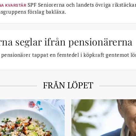
SPF Seniorerna och landets övriga rikstäcka
NA KVARSTÅR
sgruppens förslag bakläxa.
na seglar ifrån pensionärerna
s pensionärer tappat en femtedel i köpkraft gentemot l
FRÅN LÖPET