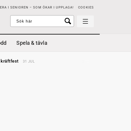
RA I SENIOREN – SOM ÖKAR I UPPLAGA!
COOKIES
odd
Spela & tävla
d gräddfil, dill och persilja
2 MAJ
 kräftfest
31 JUL
t & sött
14 JUL
å stora fat
3 JUL
 jordgubbar med vaniljglass
18 JUN
 med örter
13 JUN
unsbitar
3 MAJ
d gräddfil, dill och persilja
2 MAJ
 kräftfest
31 JUL