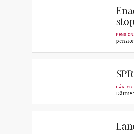
Ena
sto
PENSION
pension
SPR
GÅR IHO
Därmed 
Lan