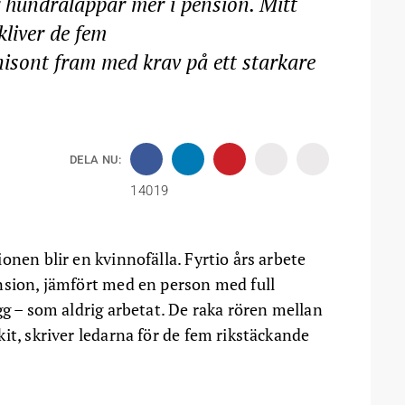
r hundralappar mer i pension. Mitt
kliver de fem
isont fram med krav på ett starkare
DELA NU:
14019
onen blir en kvinnofälla. Fyrtio års arbete
nsion, jämfört med en person med full
gg – som aldrig arbetat. De raka rören mellan
it, skriver ledarna för de fem rikstäckande