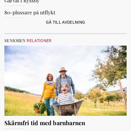
Garvat i Ryssby
80-plussare på utflykt
GÅ TILL AVDELNING
SENIOREN
RELATIONER
Skärmfri tid med barnbarnen