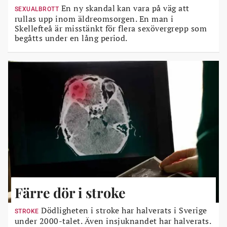
En ny skandal kan vara på väg att
SEXUALBROTT
rullas upp inom äldreomsorgen. En man i
Skellefteå är misstänkt för flera sexövergrepp som
begåtts under en lång period.
Färre dör i stroke
Dödligheten i stroke har halverats i Sverige
STROKE
under 2000-talet. Även insjuknandet har halverats.