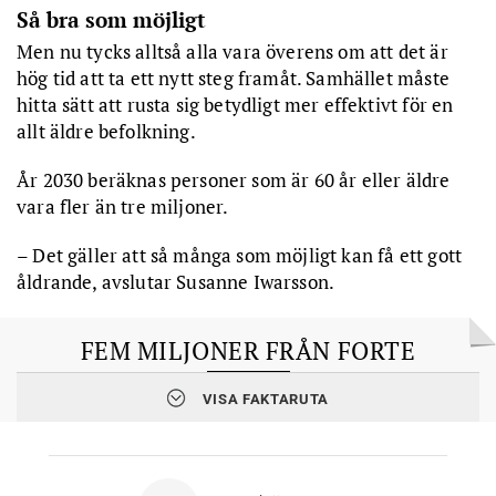
Så bra som möjligt
Men nu tycks alltså alla vara överens om att det är
hög tid att ta ett nytt steg framåt. Samhället måste
hitta sätt att rusta sig betydligt mer effektivt för en
allt äldre befolkning.
År 2030 beräknas personer som är 60 år eller äldre
vara fler än tre miljoner.
– Det gäller att så många som möjligt kan få ett gott
åldrande, avslutar Susanne Iwarsson.
FEM MILJONER FRÅN FORTE
VISA FAKTARUTA
Forskarna har fått
fem miljoner
kronor från Forte till det treåriga
forskningsprojektet ”Äldreomsorg i kontexten åldrandevänliga
städer och samhällen: Kan systemtänkande och samverkan på
bred front löna sig?” som alltså syftar till att
följa och utvärdera
satsningen på äldre i Härnösand.