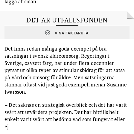
lägga åt sidan.
DET ÄR UTFALLSFONDEN
VISA FAKTARUTA
Utfallsfonden beskriver sitt uppdrag som att
stötta kommuner
och regioner
i omställningen till en smartare och framtidssäkrad
välfärd.
Det finns redan många goda exempel på bra
satsningar i svensk äldreomsorg. Regeringar i
Utfallsfonden har
funnits i cirka två år
och har fått pengar av
Sverige, oavsett färg, har under flera decennier
statliga riskkapitalbolaget Saminvest, Europeiska
investeringsfonden och två privata finansiärer: Leksell Social
pytsat ut olika typer av stimulansbidrag för att satsa
Ventures, ägt av Laurent Leksell vars familj grundade
på vård och omsorg för äldre. Men satsningarna
medicinteknikbolaget Elekta, och Danir, ägt av familjen bakom it-
stannar oftast vid just goda exempel, menar Susanne
konsulten Sigma.
Iwarsson.
Utfallsfonden säger på sin hemsida att syftet är ”att i högre grad
förebygga ohälsa, stödberoende
och
utanförskap
och
– Det saknas en strategisk överblick och det har varit
därigenom åstadkomma ett skifte till ett smartare
svårt att utvärdera projekten. Det har hittills helt
välfärdssystem med lägre kostnader för stat, region och
enkelt varit svårt att bedöma vad som fungerat eller
kommun”.
ej.