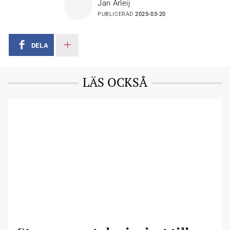
Jan Arleij
PUBLICERAD
2025-03-20
Forte är ett forskningsråd
och
en myndighet
under
Socialdepartementet. Varje år förmedlar Forte cirka 800 miljoner
kronor till forskning inom hälsa, arbetsliv och välfärd.
DELA
LÄS OCKSÅ