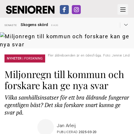
Hyror rusar ifrån äldres bostadstillägg
SENASTE
28 JUL
Skogens skörd
SENASTE
8 AUG
Misstänkt släppt – utredning fortsätter
SENASTE
7 AUG
Reform för äldre kan bli slag i luften
SENASTE
31 JUL
Kravet: Nu måste 65-årsgränsen bort
SENASTE
30 JUL
Dom öppnar för rätt till garantipension
SENASTE
30 JUL
Snart kan telefonförsäljning förbjudas i Sverige
SENASTE
29 JUL
Hyror rusar ifrån äldres bostadstillägg
Fler äldreboenden är en ödesfråga. Foto: Jennie Lind
SENASTE
28 JUL
NYHETER |
FORSKNING
Skogens skörd
SENASTE
8 AUG
Miljonregn till kommun och
forskare kan ge nya svar
Vilka samhällsinsatser för ett bra åldrande fungerar
egentligen bäst? Det ska forskare snart kunna ge
svar på.
Jan Arleij
PUBLICERAD
2025-03-20