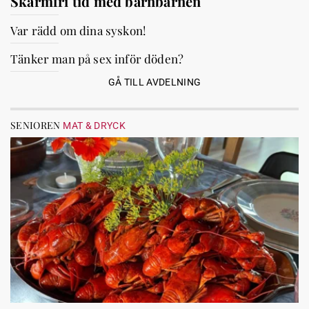
Skärmfri tid med barnbarnen
Var rädd om dina syskon!
Tänker man på sex inför döden?
GÅ TILL AVDELNING
SENIOREN
MAT & DRYCK