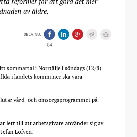
tta reformer för att göra det mer
dnaden av äldre.
DELA NU:
84
itt sommartal i Norrtälje i söndags (12/8)
ällda i landets kommuner ska vara
avslutar vård- och omsorgsprogrammet på
ar lett till att arbetsgivare använder sig av
 Stefan Löfven.