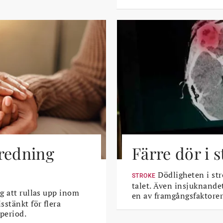
tredning
Färre dör i 
Dödligheten i str
STROKE
talet. Även insjuknande
g att rullas upp inom
en av framgångsfaktorer
sstänkt för flera
period.