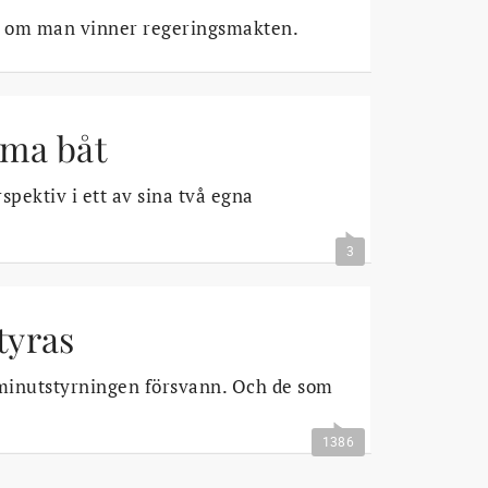
rd om man vinner regeringsmakten.
mma båt
pektiv i ett av sina två egna
3
tyras
minutstyrningen försvann. Och de som
1386