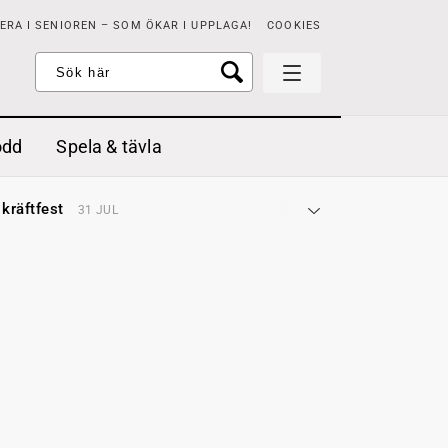
RA I SENIOREN – SOM ÖKAR I UPPLAGA!
COOKIES
odd
Spela & tävla
d gräddfil, dill och persilja
2 MAJ
 kräftfest
31 JUL
t & sött
14 JUL
å stora fat
3 JUL
 jordgubbar med vaniljglass
18 JUN
 med örter
13 JUN
unsbitar
3 MAJ
d gräddfil, dill och persilja
2 MAJ
 kräftfest
31 JUL