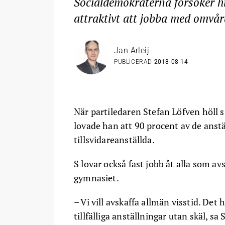
Socialdemokraterna försöker hi
attraktivt att jobba med omvår
Jan Arleij
PUBLICERAD
2018-08-14
När partiledaren Stefan Löfven höll s
lovade han att 90 procent av de anst
tillsvidareanställda.
S lovar också fast jobb åt alla som 
gymnasiet.
– Vi vill avskaffa allmän visstid. Det h
tillfälliga anställningar utan skäl, sa