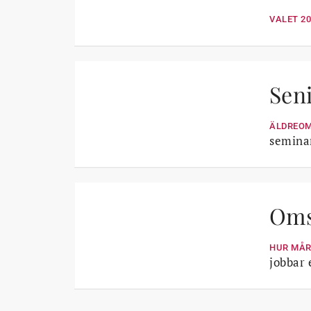
VALET 2
Seni
ÄLDREO
seminar
Oms
HUR MÅR
jobbar 