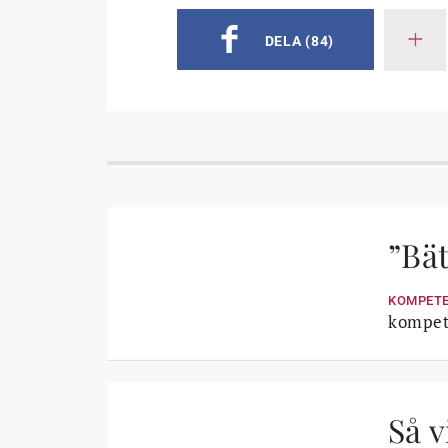
DELA
(84)
”Bät
KOMPET
kompet
Så v