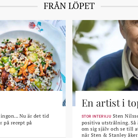
FRÅN LÖPET
En artist i 
lingon... Nu är det tid
Sten Nilsso
STOR INTERVJU
er på recept på
positiva utstrålning. Så
om sig själv och se till
när Sten & Stanley åker