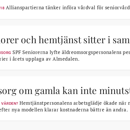
Allianspartierna tänker införa vårdval för seniorvå
018
orer och hemtjänst sitter i sa
SPF Seniorerna lyfte äldreomsorgspersonalens pers
MSORG
ier i årets upplaga av Almedalen.
org om gamla kan inte minuts
Hemtjänstpersonalens arbetsglädje ökade när 
 VÅRDEN?
efter nya modellen klarar kostnaderna bättre än andra.