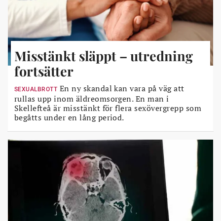
Misstänkt släppt – utredning
fortsätter
En ny skandal kan vara på väg att
SEXUALBROTT
rullas upp inom äldreomsorgen. En man i
Skellefteå är misstänkt för flera sexövergrepp som
begåtts under en lång period.