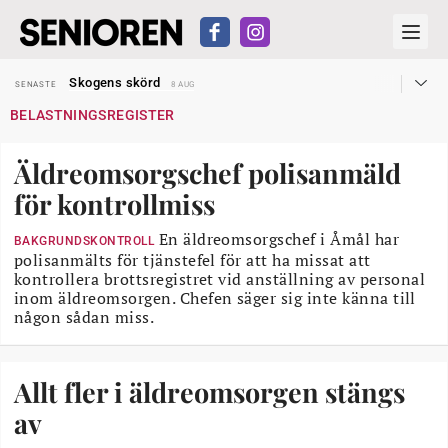
Hyror rusar ifrån äldres bostadstillägg
SENASTE
28 JUL
Skogens skörd
SENASTE
8 AUG
Misstänkt släppt – utredning fortsätter
SENASTE
7 AUG
BELASTNINGSREGISTER
Reform för äldre kan bli slag i luften
SENASTE
31 JUL
Kravet: Nu måste 65-årsgränsen bort
SENASTE
30 JUL
Dom öppnar för rätt till garantipension
SENASTE
30 JUL
Äldreomsorgschef polisanmäld
Snart kan telefonförsäljning förbjudas i Sverige
SENASTE
29 JUL
Hyror rusar ifrån äldres bostadstillägg
SENASTE
28 JUL
för kontrollmiss
Skogens skörd
SENASTE
8 AUG
En äldreomsorgschef i Åmål har
BAKGRUNDSKONTROLL
polisanmälts för tjänstefel för att ha missat att
kontrollera brottsregistret vid anställning av personal
inom äldreomsorgen. Chefen säger sig inte känna till
någon sådan miss.
Allt fler i äldreomsorgen stängs
av