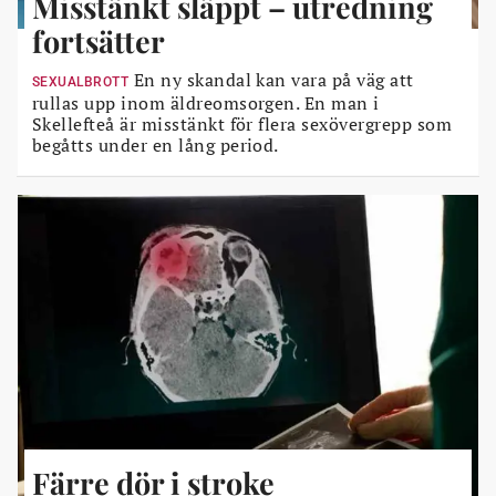
Misstänkt släppt – utredning
fortsätter
En ny skandal kan vara på väg att
SEXUALBROTT
rullas upp inom äldreomsorgen. En man i
Skellefteå är misstänkt för flera sexövergrepp som
begåtts under en lång period.
Färre dör i stroke