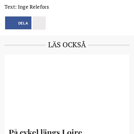
Text: Inge Relefors
DELA
LÄS OCKSÅ
På cykel längs Loire