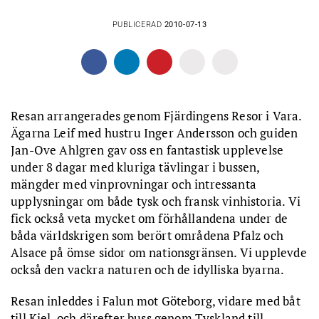
PUBLICERAD
2010-07-13
Resan arrangerades genom Fjärdingens Resor i Vara.
Ägarna Leif med hustru Inger Andersson och guiden
Jan-Ove Ahlgren gav oss en fantastisk upplevelse
under 8 dagar med kluriga tävlingar i bussen,
mängder med vinprovningar och intressanta
upplysningar om både tysk och fransk vinhistoria. Vi
fick också veta mycket om förhållandena under de
båda världskrigen som berört områdena Pfalz och
Alsace på ömse sidor om nationsgränsen. Vi upplevde
också den vackra naturen och de idylliska byarna.
Resan inleddes i Falun mot Göteborg, vidare med båt
till Kiel, och därefter buss genom Tyskland till