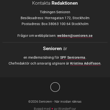
Kontakta
Redaktionen
Tidningen Senioren
Besöksadress: Hornsgatan 172, Stockholm
Postadress: Box 38063 100 64 Stockholm
Frågor om webbplatsen:
webben@senioren.se
Senioren
är
en medlemstidning för
SPF Seniorerna
.
Chefredaktör och ansvarig utgivare är
Kristina Adolfsson
.
©2026 Senioren - När insidan räknas
Byggd med
♥
av
WonderFour