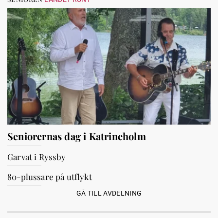
Seniorernas dag i Katrineholm
Garvat i Ryssby
80-plussare på utflykt
GÅ TILL AVDELNING