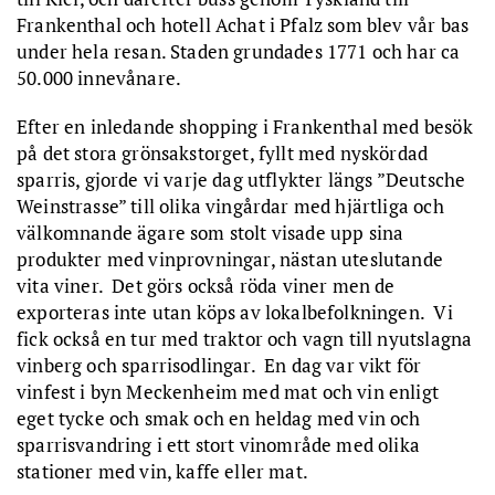
Frankenthal och hotell Achat i Pfalz som blev vår bas
under hela resan. Staden grundades 1771 och har ca
50.000 innevånare.
Efter en inledande shopping i Frankenthal med besök
på det stora grönsakstorget, fyllt med nyskördad
sparris, gjorde vi varje dag utflykter längs ”Deutsche
Weinstrasse” till olika vingårdar med hjärtliga och
välkomnande ägare som stolt visade upp sina
produkter med vinprovningar, nästan uteslutande
vita viner. Det görs också röda viner men de
exporteras inte utan köps av lokalbefolkningen. Vi
fick också en tur med traktor och vagn till nyutslagna
vinberg och sparrisodlingar. En dag var vikt för
vinfest i byn Meckenheim med mat och vin enligt
eget tycke och smak och en heldag med vin och
sparrisvandring i ett stort vinområde med olika
stationer med vin, kaffe eller mat.