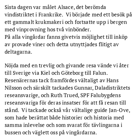
Sista dagen var målet Alsace, det berömda
vindistriktet i Frankrike. Vi började med ett besök på
ett gammalt krukmakeri och fortsatte upp i bergen
med vinprovning hos två vinbönder.
På alla vingårdar fanns givetvis möjlighet till inköp
av provade viner och detta utnyttjades flitigt av
deltagarna.
Nöjda med en trevlig och givande resa vände vi åter
till Sverige via Kiel och Göteborg till Falun.
Resenärernas tack framfördes vältaligt av Hans
Nilsson och särskilt tackades Gunnar, Daladistriktets
reseansvarige, och Ruth Trued, SPF Falubygdens
reseansvariga för deras insatser för att få resan till
stånd. Vi tackade också vår vältalige guide Jan-Ove,
som hade berättat både historier och historia med
samma inlevelse och som svarat för tävlingarna i
bussen och väglett oss på vingårdarna.