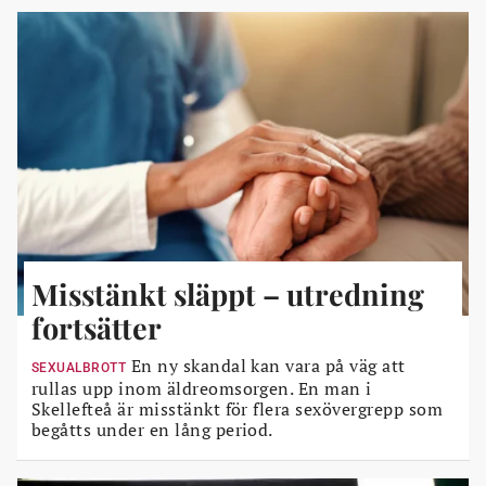
Misstänkt släppt – utredning
fortsätter
En ny skandal kan vara på väg att
SEXUALBROTT
rullas upp inom äldreomsorgen. En man i
Skellefteå är misstänkt för flera sexövergrepp som
begåtts under en lång period.