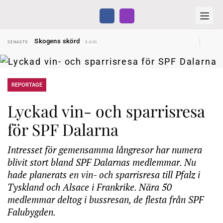
Hyror rusar ifrån äldres bostadstillägg
SENASTE
28 JUL
Skogens skörd
SENASTE
8 AUG
Misstänkt släppt – utredning fortsätter
SENASTE
7 AUG
Reform för äldre kan bli slag i luften
SENASTE
31 JUL
Kravet: Nu måste 65-årsgränsen bort
SENASTE
30 JUL
Dom öppnar för rätt till garantipension
SENASTE
30 JUL
Snart kan telefonförsäljning förbjudas i Sverige
REPORTAGE
SENASTE
29 JUL
Hyror rusar ifrån äldres bostadstillägg
SENASTE
28 JUL
Skogens skörd
SENASTE
8 AUG
Lyckad vin- och sparrisresa
för SPF Dalarna
Intresset för gemensamma långresor har numera
blivit stort bland SPF Dalarnas medlemmar. Nu
hade planerats en vin- och sparrisresa till Pfalz i
Tyskland och Alsace i Frankrike. Nära 50
medlemmar deltog i bussresan, de flesta från SPF
Falubygden.