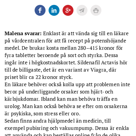
Malena svarar:
Enklast är att vända sig till en läkare
på vårdcentralen för att få recept på potenshöjande
medel. De brukar kosta mellan 280–415 kronor för
fyra tabletter beroende på sort och styrka. Dessa
ingår inte i högkostnadskortet. Sildenafil Actavis hör
till de billigaste, det är en variant av Viagra, där
priset blir ca 22 kronor styck.
En läkare behöver också kolla upp att problemen inte
beror på underliggande orsaker som hjärt- och
kärlsjukdomar. Ibland kan man behöva träffa en
urolog. Man kan också behöva se efter om orsakerna
är psykiska, som stress eller oro.
Sedan finns andra hjälpmedel än medicin, till
exempel pubisring och vakuumpump. Dessa är enkla
att använda och kan beställas online från de olika