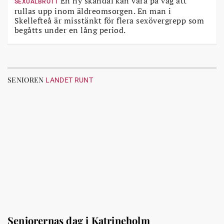
En ny skandal kan vara på väg att
SEXUALBROTT
rullas upp inom äldreomsorgen. En man i
Skellefteå är misstänkt för flera sexövergrepp som
begåtts under en lång period.
SENIOREN
LANDET RUNT
Seniorernas dag i Katrineholm