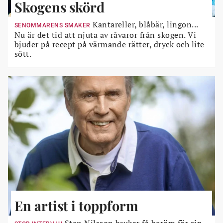
Skogens skörd
Kantareller, blåbär, lingon...
SENOMMARENS SMAKER
Nu är det tid att njuta av råvaror från skogen. Vi
bjuder på recept på värmande rätter, dryck och lite
sött.
En artist i toppform
Sten Nilsson brukar få beröm för sin