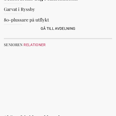
Garvat i Ryssby
80-plussare på utflykt
GÅ TILL AVDELNING
SENIOREN
RELATIONER