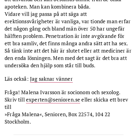
apoteken. Man kan kombinera båda.
Vidare vill jag passa på att säga att
erektionssvårigheter är vanliga, var tionde man erfar
det någon gång och bland män över 50 har ungefär
hälften problem. Penetration är inte avgörande för
ett bra samliv, det finns många andra sätt att ha sex.
Så tänk inte att det här är slutet eller att mediciner är
den enda lösningen. Men med det sagt är det bra att
undersöka den hjälp som står till buds.
Läs också:
Jag saknar vänner
Fråga! Malena Ivarsson är socionom och sexolog.
Skriv till
experten@senioren.se
eller skicka ett brev
till
»Fråga Malena«, Senioren, Box 22574, 104 22
Stockholm.