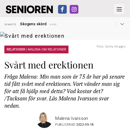
Hyror rusar ifrån äldres bostadstillägg
SENASTE
28 JUL
Skogens skörd
SENASTE
8 AUG
Misstänkt släppt – utredning fortsätter
SENASTE
7 AUG
Reform för äldre kan bli slag i luften
SENASTE
31 JUL
Kravet: Nu måste 65-årsgränsen bort
SENASTE
30 JUL
Dom öppnar för rätt till garantipension
SENASTE
30 JUL
Foto: Getty Images
Snart kan telefonförsäljning förbjudas i Sverige
RELATIONER |
MALENA OM RELATIONER
SENASTE
29 JUL
Hyror rusar ifrån äldres bostadstillägg
SENASTE
28 JUL
Skogens skörd
SENASTE
8 AUG
Svårt med erektionen
Fråga Malena: Min man som är 75 år har på senare
tid fått svårt med erektionen. Vart vänder man sig
för att få hjälp med detta? Vad kostar det?
/Tacksam för svar. Läs Malena Ivarsson svar
nedan.
Malena Ivarsson
PUBLICERAD
2022-05-18