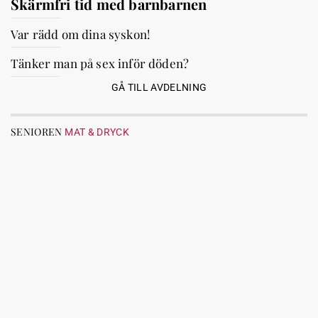
Skärmfri tid med barnbarnen
Var rädd om dina syskon!
Tänker man på sex inför döden?
GÅ TILL AVDELNING
SENIOREN
MAT & DRYCK