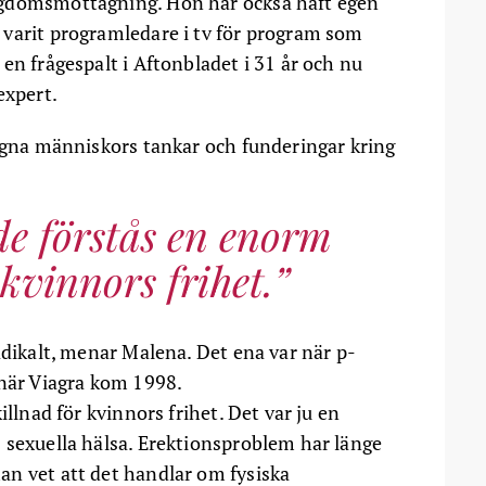
ngdomsmottagning. Hon har också haft egen
 varit programledare i tv för program som
en frågespalt i Aftonbladet i 31 år och nu
expert.
mogna människors tankar och funderingar kring
rde förstås en enorm
 kvinnors frihet.
adikalt, menar Malena. Det ena var när p-
 när Viagra kom 1998.
illnad för kvinnors frihet. Det var ju en
 sexuella hälsa. Erektionsproblem har länge
n vet att det handlar om fysiska