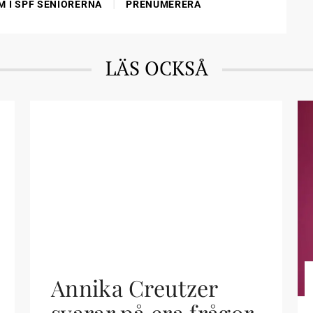
|
M I SPF SENIORERNA
PRENUMERERA
LÄS OCKSÅ
Annika Creutzer
svarar på era frågor