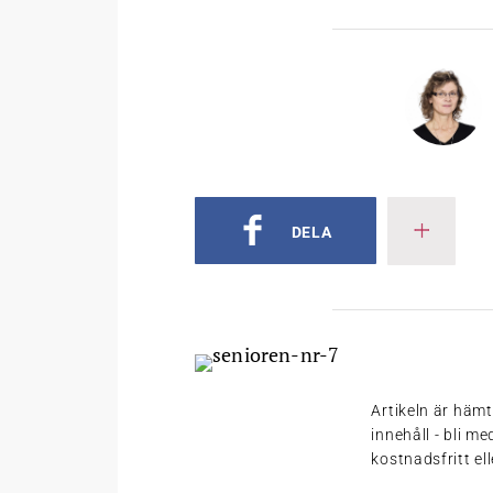
DELA
Artikeln är häm
innehåll - bli m
kostnadsfritt el