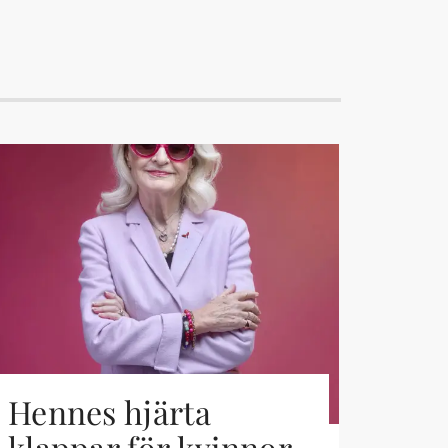
Hennes hjärta
klappar för kvinnor