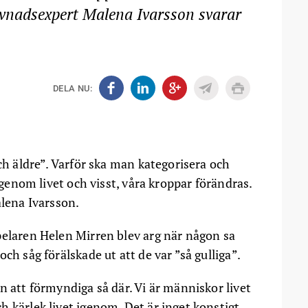
evnadsexpert Malena Ivarsson svarar
DELA NU:
och äldre”. Varför ska man kategorisera och
s genom livet och visst, våra kroppar förändras.
alena Ivarsson.
pelaren Helen Mirren blev arg när någon sa
ch såg förälskade ut att de var ”så gulliga”.
n att förmyndiga så där. Vi är människor livet
 kärlek livet igenom. Det är inget konstigt