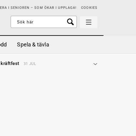
RA I SENIOREN – SOM ÖKAR I UPPLAGA!
COOKIES
odd
Spela & tävla
d gräddfil, dill och persilja
2 MAJ
 kräftfest
31 JUL
t & sött
14 JUL
å stora fat
3 JUL
 jordgubbar med vaniljglass
18 JUN
 med örter
13 JUN
unsbitar
3 MAJ
d gräddfil, dill och persilja
2 MAJ
 kräftfest
31 JUL