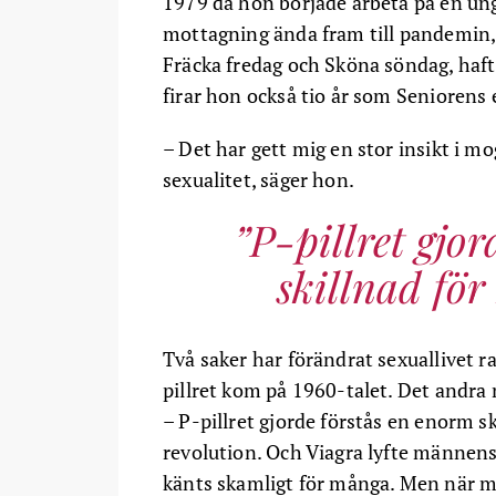
1979 då hon började arbeta på en u
mottagning ända fram till pandemin,
Fräcka fredag och Sköna söndag, haft 
firar hon också tio år som Seniorens 
– Det har gett mig en stor insikt i 
sexualitet, säger hon.
P-pillret gjo
skillnad för
Två saker har förändrat sexuallivet r
pillret kom på 1960-talet. Det andra
– P-pillret gjorde förstås en enorm sk
revolution. Och Viagra lyfte männens
känts skamligt för många. Men när ma