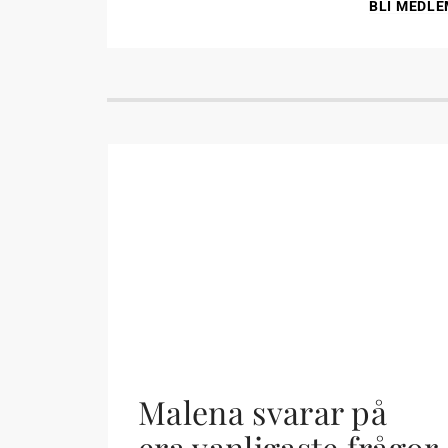
BLI MEDLE
Malena svarar på
era vanligaste frågor