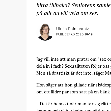
hitta tillbaka? Seniorens saml
på allt du vill veta om sex.
Ulrika Palmcrantz
PUBLICERAD
2025-10-19
Jag vill inte att man pratar om ”sex 
dela in i fack? Sexualiteten följer os
Men så drastiskt är det inte, säger M
Hon säger att hon gillade när skådes
om ett äldre par som satt på en bänk o
– Det är hemskt när man tar sig rätte
igenom och vi har behov av närhet och