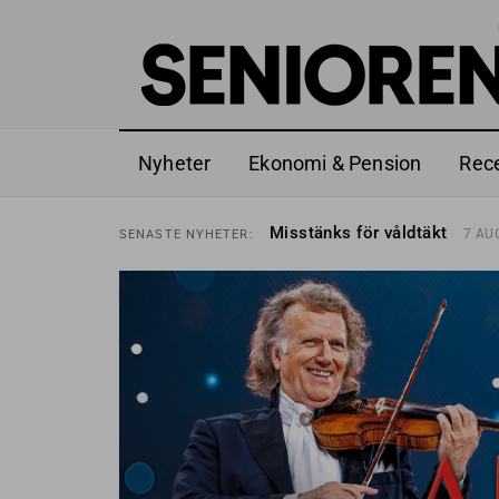
Nyheter
Ekonomi & Pension
Rec
Liten höjning av garantipens
SENASTE
NYHETER:
Misstänks för våldtäkt
7 AU
SENASTE
NYHETER:
Reform för äldre kan bli slag 
SENASTE
NYHETER:
Kravet: Nu måste 65-årsgrän
SENASTE
NYHETER:
Dom öppnar för rätt till gara
SENASTE
NYHETER:
Snart kan telefonförsäljning 
SENASTE
NYHETER:
Hyror rusar ifrån äldres bost
SENASTE
NYHETER:
Liten höjning av garantipens
SENASTE
NYHETER:
Misstänks för våldtäkt
7 AU
SENASTE
NYHETER: