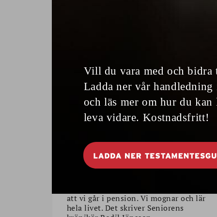
Vi lever för att bli
gamla
Vi stannar inte av bara för
BODIL JÖNSSON
att vi går i pension. Vi mognar och lär
hela livet. Det skriver Seniorens