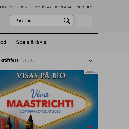
RA I SENIOREN – SOM ÖKAR I UPPLAGA!
COOKIES
odd
Spela & tävla
d gräddfil, dill och persilja
2 MAJ
 kräftfest
31 JUL
t & sött
14 JUL
å stora fat
3 JUL
ANNONS
 jordgubbar med vaniljglass
18 JUN
 med örter
13 JUN
unsbitar
3 MAJ
d gräddfil, dill och persilja
2 MAJ
 kräftfest
31 JUL