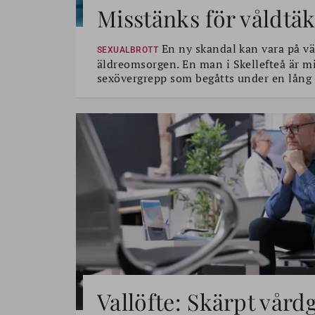
Misstänks för våldtäk
En ny skandal kan vara på vä
SEXUALBROTT
äldreomsorgen. En man i Skellefteå är mi
sexövergrepp som begåtts under en lång 
Vallöfte: Skärpt vård