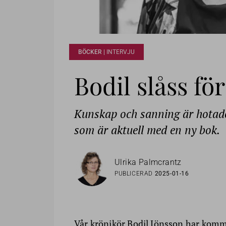
BÖCKER |
INTERVJU
Bodil slåss f
Kunskap och sanning är hotade
som är aktuell med en ny bok.
Ulrika Palmcrantz
PUBLICERAD
2025-01-16
Vår krönikör Bodil Jönsson har kom