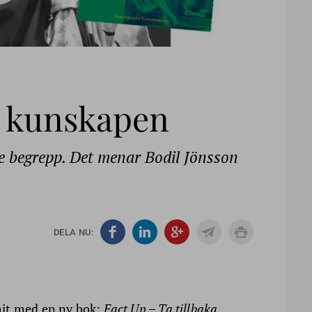
ör kunskapen
 begrepp. Det menar Bodil Jönsson
DELA NU:
mit med en ny bok:
Fact Up – Ta tillbaka