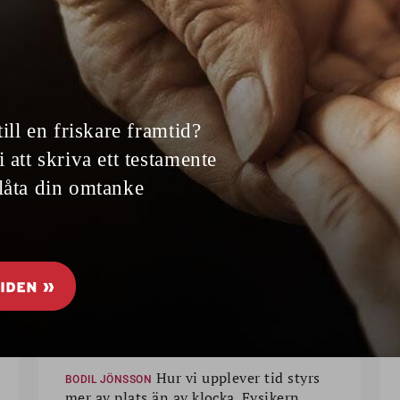
Är tiden
långsammare på
landet än i stan?
Hur vi upplever tid styrs
BODIL JÖNSSON
mer av plats än av klocka. Fysikern