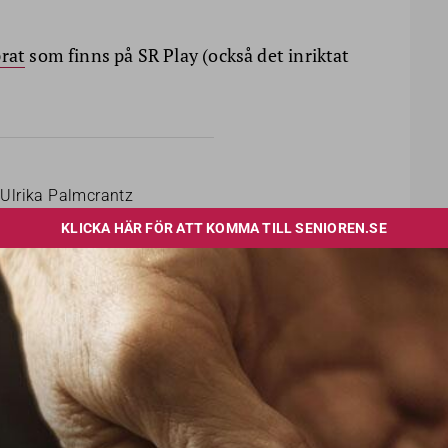
rat
som finns på SR Play (också det inriktat
Ulrika Palmcrantz
PUBLICERAD
2025-01-16
LÄS OCKSÅ