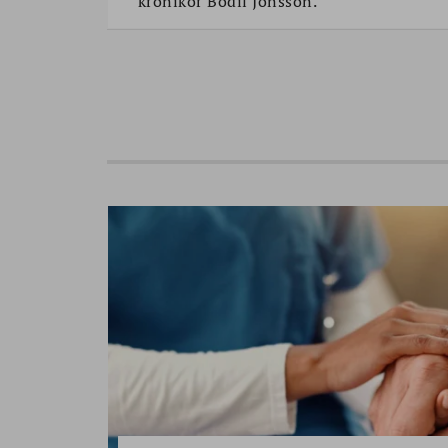
krönikör Bodil Jönsson.