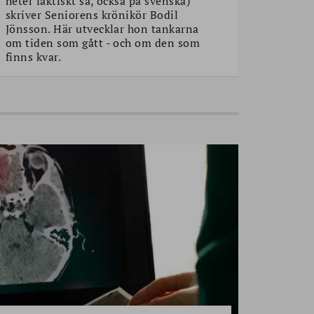
heter faktiskt så, också på svenska)"
skriver Seniorens krönikör Bodil
Jönsson. Här utvecklar hon tankarna
om tiden som gått - och om den som
finns kvar.