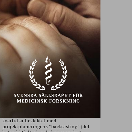
Ta hand om din
kvartid
"Att fundera i termer av
BODIL JÖNSSON
kvartid är besläktat med
projektplaneringens ”backcasting” (det