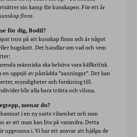
tsätter sin kamp för kunskapen. För ett år
 kunskap finns
.
ne för dig, Bodil?
tappat tron på att kunskap finns och är något
 eller hugskott. Det handlar om vad och vem
tter:
varenda människa ska behöva vara källkritisk
an en uppsjö av påstådda ”sanningar”. Det kan
perter, myndigheter och forskning till.
divider blir alla bara trötta och vilsna.
egrepp, menar du?
 hamnat i en ny sorts vilsenhet och som
lan av att man kan lita på varandra. Detta
är uppvuxna i. Vi har ett ansvar att hjälpa de