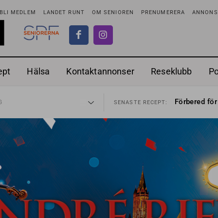
BLI MEDLEM
LANDET RUNT
OM SENIOREN
PRENUMERERA
ANNONSE
ept
Hälsa
Kontaktannonser
Reseklubb
P
ionen
Ranchdipp me
27 JUL
SENASTE RECEPT:
Förbered för
G
SENASTE RECEPT:
i luften
Gott med röt
31 JUL
SENASTE RECEPT:
sen bort
Sommarmat p
30 JUL
SENASTE RECEPT:
ntipension
Timjankokta
30 JUL
SENASTE RECEPT:
förbjudas i Sverige
Mycket smak
29 JUL
SENASTE RECEPT:
adstillägg
Mums med m
28 JUL
SENASTE RECEPT:
ionen
Ranchdipp me
27 JUL
SENASTE RECEPT:
Förbered för
G
SENASTE RECEPT: