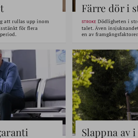
t
Färre dör i 
g att rullas upp inom
Dödligheten i str
STROKE
sstänkt för flera
talet. Även insjuknande
period.
en av framgångsfaktorer
garanti
Slappna av i