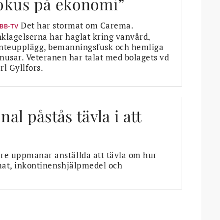
okus på ekonomi”
Det har stormat om Carema.
BB-TV
klagelserna har haglat kring vanvård,
nteupplägg, bemanningsfusk och hemliga
nusar. Veteranen har talat med bolagets vd
rl Gyllfors.
l påstås tävla i att
re uppmanar anställda att tävla om hur
mat, inkontinenshjälpmedel och