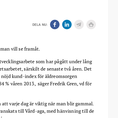
DELA NU:
 man vill se framåt.
utvecklingsarbete som har pågått under lång
tetsarbetet, särskilt de senaste två åren. Det
rt nöjd kund-index för äldreomsorgen
 84 % våren 2013, säger Fredrik Gren, vd för
att varje dag är viktig när man blir gammal.
nskats till Vård-aga, med hänvisning till de