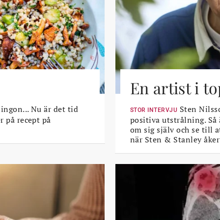
En artist i 
lingon... Nu är det tid
Sten Nilsso
STOR INTERVJU
er på recept på
positiva utstrålning. Så
om sig själv och se till
när Sten & Stanley åker