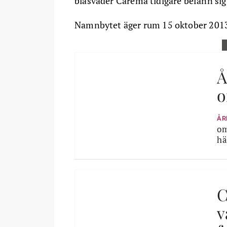
blåsväder Carema tidigare befann sig 
Namnbytet äger rum 15 oktober 201
Å
o
ÅR
om
hä
C
v