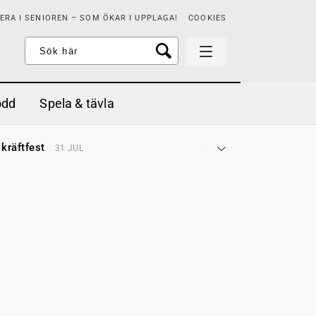
RA I SENIOREN – SOM ÖKAR I UPPLAGA!
COOKIES
odd
Spela & tävla
d gräddfil, dill och persilja
2 MAJ
 kräftfest
31 JUL
t & sött
14 JUL
å stora fat
3 JUL
 jordgubbar med vaniljglass
18 JUN
 med örter
13 JUN
unsbitar
3 MAJ
d gräddfil, dill och persilja
2 MAJ
 kräftfest
31 JUL