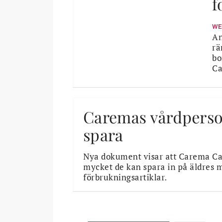
f
WE
An
rä
bo
Ca
Caremas vårdpersona
spara
Nya dokument visar att Carema Ca
mycket de kan spara in på äldres 
förbrukningsartiklar.