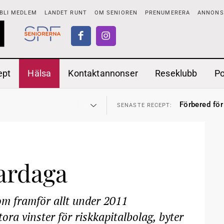
BLI MEDLEM
LANDET RUNT
OM SENIOREN
PRENUMERERA
ANNONSE
ept
Hälsa
Kontaktannonser
Reseklubb
P
adstillägg
Ranchdipp me
28 JUL
SENASTE RECEPT:
Förbered för
SENASTE RECEPT:
 fortsätter
Gott med röt
7 AUG
SENASTE RECEPT:
i luften
Sommarmat p
31 JUL
SENASTE RECEPT:
sen bort
Timjankokta
30 JUL
SENASTE RECEPT:
ntipension
Mycket smak
30 JUL
SENASTE RECEPT:
förbjudas i Sverige
Mums med m
29 JUL
SENASTE RECEPT:
adstillägg
Ranchdipp me
28 JUL
SENASTE RECEPT:
Förbered för
ardaga
SENASTE RECEPT:
 framför allt under 2011
ra vinster för riskkapitalbolag, byter