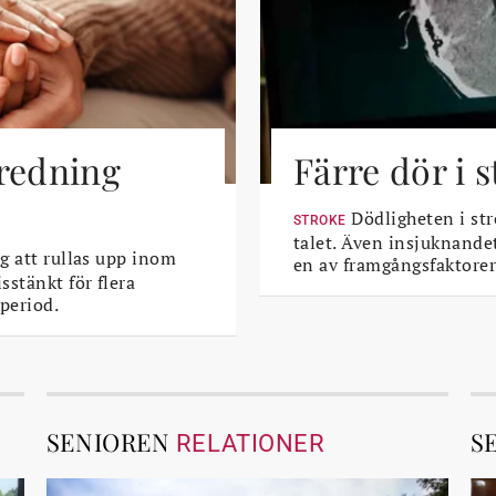
tredning
Färre dör i 
Dödligheten i str
STROKE
talet. Även insjuknande
g att rullas upp inom
en av framgångsfaktorer
sstänkt för flera
period.
SENIOREN
S
RELATIONER