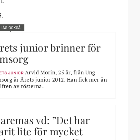
i.
3.
LÄS OCKSÅ
rets junior brinner för
msorg
Arvid Morin, 25 år, från Ung
ETS JUNIOR
sorg är Årets junior 2012. Han fick mer än
lften av rösterna.
aremas vd: ”Det har
arit lite för mycket