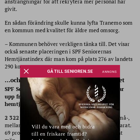
ansträngningar för att rekrytera mer personal har
givit.
En sådan förändring skulle kunna lyfta Tranemo som
en kommun med kvalitet för äldre med omsorg.
– Kommunen behöver verkligen tänka till. Det visar
också senaste placeringen i SPF Seniorernas
Hemtjänstindex där man kom på plats 276 av landets
290 kommuner.
…och får stöd av medlemmar i hela landet
SPF Seniorernas medlemsenkät inför valet tar
upp frågan om rätten att välja kön på
hemtjänstpersonalen.
2 322 medlemmar
upp till 100+ och boende i små-,
mellan- och storstad liksom på landsbygd har svarat.
69 procent av de svarande är kvinnor, 31 procent