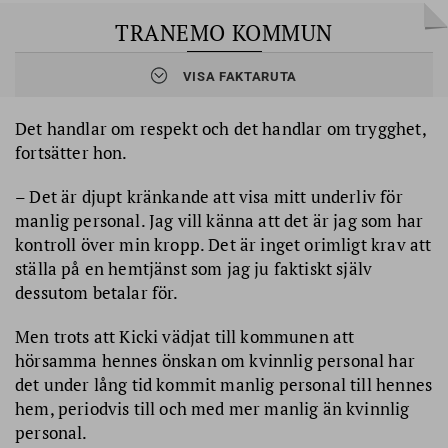
TRANEMO KOMMUN
VISA FAKTARUTA
Cirka
12 000
invånare
Ligger i
Västra Götalands län
Mandatperioden
2022–2026 styrs kommunen av
Det handlar om respekt och det handlar om trygghet,
Socialdemokraterna, Centerpartiet och Liberalerna.
fortsätter hon.
– Det är djupt kränkande att visa mitt underliv för
manlig personal. Jag vill känna att det är jag som har
kontroll över min kropp. Det är inget orimligt krav att
ställa på en hemtjänst som jag ju faktiskt själv
dessutom betalar för.
Men trots att Kicki vädjat till kommunen att
hörsamma hennes önskan om kvinnlig personal har
det under lång tid kommit manlig personal till hennes
hem, periodvis till och med mer manlig än kvinnlig
personal.