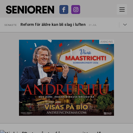
Sven Hagströmer sommarpratar
SENASTE
26 JUL
Reform för äldre kan bli slag i luften
SENASTE
31 JUL
Kravet: Nu måste 65-årsgränsen bort
SENASTE
30 JUL
Dom öppnar för rätt till garantipension
SENASTE
30 JUL
Snart kan telefonförsäljning förbjudas i Sverige
SENASTE
29 JUL
Hyror rusar ifrån äldres bostadstillägg
ANNONS
SENASTE
28 JUL
Liten höjning av garantipensionen
SENASTE
27 JUL
Sven Hagströmer sommarpratar
SENASTE
26 JUL
Reform för äldre kan bli slag i luften
SENASTE
31 JUL