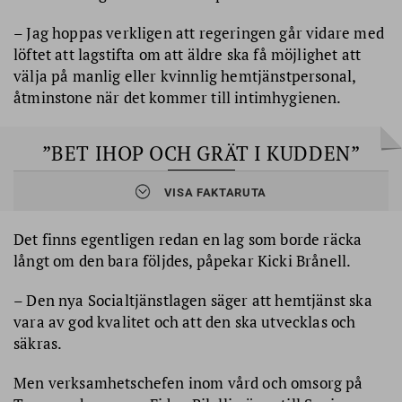
– Jag hoppas verkligen att regeringen går vidare med
löftet att lagstifta om att äldre ska få möjlighet att
välja på manlig eller kvinnlig hemtjänstpersonal,
åtminstone när det kommer till intimhygienen.
”BET IHOP OCH GRÄT I KUDDEN”
VISA FAKTARUTA
”Helst ville hon slippa gå och lägga sig klockan åtta
som ett
annat småbarn.
Och var det för mycket begärt att få kvinnlig hemtjänstpersonal
Det finns egentligen redan en lag som borde räcka
att hjälpa till med den mer intima delen av hennes skötsel? Hon
långt om den bara följdes, påpekar Kicki Brånell.
kände sig väldigt utlämnad när manlig personal började dra av
henne byxorna, även om hon förstod att de bara gjorde sitt jobb.
– Den nya Socialtjänstlagen säger att hemtjänst ska
Tanten bet ihop och grät i kudden när de gick.
vara av god kvalitet och att den ska utvecklas och
Den lilla tantens liv hade förändrats totalt… och den lilla tanten,
säkras.
det är jag.”
Men verksamhetschefen inom vård och omsorg på