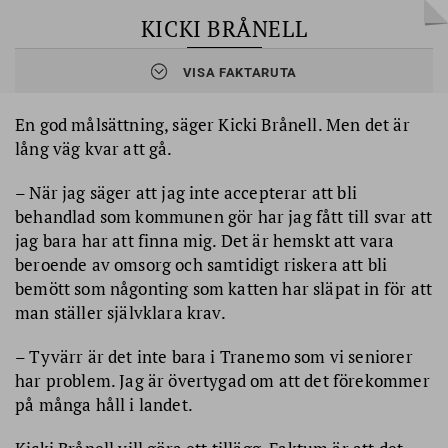
KICKI BRÅNELL
VISA FAKTARUTA
Född:
1950
Familj:
Barn, barnbarn, hunden Bertil
Får idag hemtjänst
cirka 3 gånger per dygn. Insatserna består
En god målsättning, säger Kicki Brånell. Men det är
framför allt av integritetskänsliga situationer som dusch och
lång väg kvar att gå.
annan intimhygien. Städningen köper hon in privat, ”det blir både
billigare och bättre städat”.
– När jag säger att jag inte accepterar att bli
Medlem
i SPF Seniorerna
behandlad som kommunen gör har jag fått till svar att
jag bara har att finna mig. Det är hemskt att vara
beroende av omsorg och samtidigt riskera att bli
bemött som någonting som katten har släpat in för att
man ställer självklara krav.
– Tyvärr är det inte bara i Tranemo som vi seniorer
har problem. Jag är övertygad om att det förekommer
på många håll i landet.