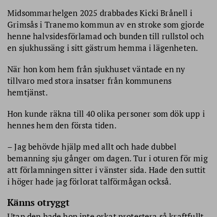
Midsommarhelgen 2025 drabbades Kicki Brånell i
Grimsås i Tranemo kommun av en stroke som gjorde
henne halvsidesförlamad och bunden till rullstol och
en sjukhussäng i sitt gästrum hemma i lägenheten.
När hon kom hem från sjukhuset väntade en ny
tillvaro med stora insatser från kommunens
hemtjänst.
Hon kunde räkna till 40 olika personer som dök upp i
hennes hem den första tiden.
– Jag behövde hjälp med allt och hade dubbel
bemanning sju gånger om dagen. Tur i oturen för mig
att förlamningen sitter i vänster sida. Hade den suttit
i höger hade jag förlorat talförmågan också.
Känns otryggt
Utan den hade hon inte orkat protestera så kraftfullt