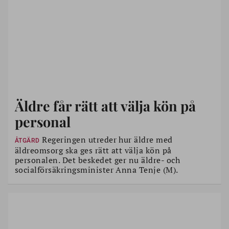
– Det är ingen mänsklig rättighet att jobba i äldreomsorgen, men
det är äldres rätt att kunna känna sig trygg och säker med den
personal man släpper in i sitt eget hem, sa äldre- och
socialförsäkringsminister Anna Tenje (M) när hon
presenterade
utredningsuppdraget.
Äldre får rätt att välja kön på
personal
Regeringen utreder hur äldre med
ÅTGÄRD
äldreomsorg ska ges rätt att välja kön på
personalen. Det beskedet ger nu äldre- och
socialförsäkringsminister Anna Tenje (M).
Maria Larsson.
SPF Seniorernas förbundsordförande
Maria Larsson välkomnar