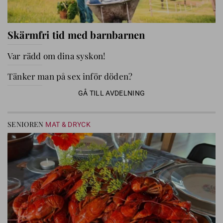
Skärmfri tid med barnbarnen
Var rädd om dina syskon!
Tänker man på sex inför döden?
GÅ TILL AVDELNING
SENIOREN
MAT & DRYCK