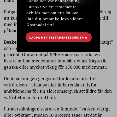
män.
Frågan formulerades så här: Hur viktigt är det för dig
att kunna välja kön på den personal som hjälper till
med intima moment, till exempel dusch eller
påklädning?
Beskedet är klart:
38 procent svarar ”mycket viktigt”
och 23 procent ”ganska viktigt”, sammanlagt 61
procent. Omräknat på SPF Seniorernas cirka en
kvarts miljon medlemmar innebär det att frågan är
ganska eller mycket viktig för 150 000 medlemmar.
Undersökningen ger grund för lokala initiativ i
valrörelsen – vilka partier är beredda att lyfta
ambitionerna för sin äldreomsorg, så att äldre får den
valfrihet man har rätt till.
I undersökningen svarar en femtedel ”varken viktigt
eller oviktigt”, medan 10 procent säger att det är