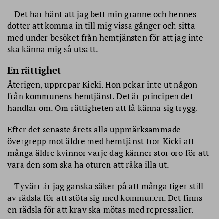
– Det har hänt att jag bett min granne och hennes
dotter att komma in till mig vissa gånger och sitta
med under besöket från hemtjänsten för att jag inte
ska känna mig så utsatt.
En rättighet
Återigen, upprepar Kicki. Hon pekar inte ut någon
från kommunens hemtjänst. Det är principen det
handlar om. Om rättigheten att få känna sig trygg.
Efter det senaste årets alla uppmärksammade
övergrepp mot äldre med hemtjänst tror Kicki att
många äldre kvinnor varje dag känner stor oro för att
vara den som ska ha oturen att råka illa ut.
– Tyvärr är jag ganska säker på att många tiger still
av rädsla för att stöta sig med kommunen. Det finns
en rädsla för att krav ska mötas med repressalier.