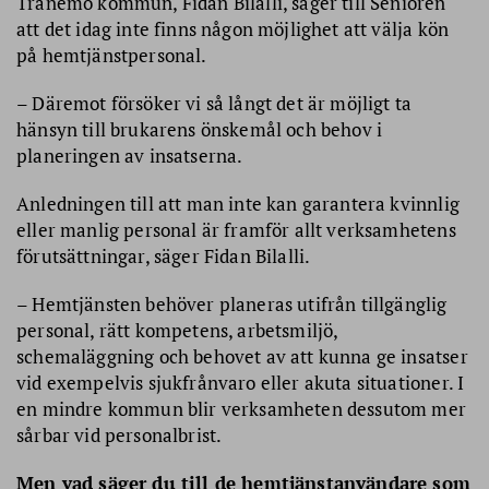
Tranemo kommun, Fidan Bilalli, säger till Senioren
Kicki Brånell. Foto: Tina Hjorth Svensson
att det idag inte finns någon möjlighet att välja kön
på hemtjänstpersonal.
(Ur Kicki Brånells insändare i Svenljunga Tranemo Tidning)
– Däremot försöker vi så långt det är möjligt ta
hänsyn till brukarens önskemål och behov i
planeringen av insatserna.
Anledningen till att man inte kan garantera kvinnlig
eller manlig personal är framför allt verksamhetens
förutsättningar, säger Fidan Bilalli.
– Hemtjänsten behöver planeras utifrån tillgänglig
personal, rätt kompetens, arbetsmiljö,
schemaläggning och behovet av att kunna ge insatser
vid exempelvis sjukfrånvaro eller akuta situationer. I
en mindre kommun blir verksamheten dessutom mer
sårbar vid personalbrist.
Men vad säger du till de hemtjänstanvändare som