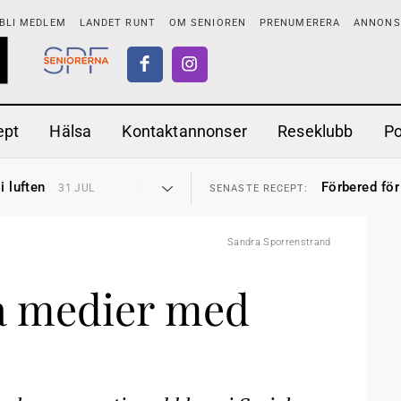
BLI MEDLEM
LANDET RUNT
OM SENIOREN
PRENUMERERA
ANNONSE
ept
Hälsa
Kontaktannonser
Reseklubb
P
tar
Ranchdipp me
26 JUL
SENASTE RECEPT:
i luften
Förbered för
31 JUL
SENASTE RECEPT:
sen bort
Gott med röt
30 JUL
SENASTE RECEPT:
ntipension
Sommarmat p
30 JUL
SENASTE RECEPT:
förbjudas i Sverige
Timjankokta
29 JUL
SENASTE RECEPT:
Sandra Sporrenstrand
adstillägg
Mycket smak
28 JUL
SENASTE RECEPT:
ionen
Mums med m
27 JUL
SENASTE RECEPT:
tar
Ranchdipp me
26 JUL
SENASTE RECEPT:
la medier med
i luften
Förbered för
31 JUL
SENASTE RECEPT: