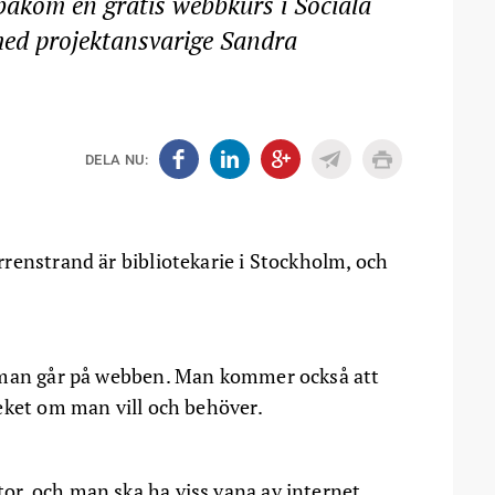
 bakom en gratis webbkurs i Sociala
med projektansvarige Sandra
DELA NU:
renstrand är bibliotekarie i Stockholm, och
 man går på webben. Man kommer också att
eket om man vill och behöver.
r, och man ska ha viss vana av internet.