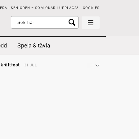
RA I SENIOREN – SOM ÖKAR I UPPLAGA!
COOKIES
odd
Spela & tävla
d gräddfil, dill och persilja
2 MAJ
 kräftfest
31 JUL
t & sött
14 JUL
å stora fat
3 JUL
 jordgubbar med vaniljglass
18 JUN
 med örter
13 JUN
unsbitar
3 MAJ
d gräddfil, dill och persilja
2 MAJ
 kräftfest
31 JUL