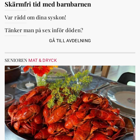
Skärmfri tid med barnbarnen
Var rädd om dina syskon!
Tänker man på sex inför döden?
GÅ TILL AVDELNING
SENIOREN
MAT & DRYCK