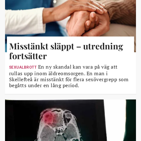
Misstänkt släppt – utredning
fortsätter
En ny skandal kan vara på väg att
SEXUALBROTT
rullas upp inom äldreomsorgen. En man i
Skellefteå är misstänkt för flera sexövergrepp som
begåtts under en lång period.