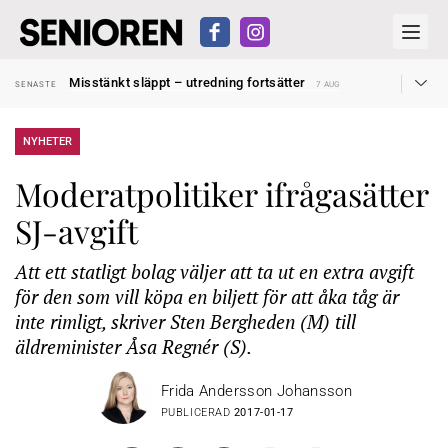
Liten höjning av garantipensionen
SENASTE
27 JUL
Misstänkt släppt – utredning fortsätter
SENASTE
7 AUG
Reform för äldre kan bli slag i luften
SENASTE
31 JUL
Kravet: Nu måste 65-årsgränsen bort
SENASTE
30 JUL
Dom öppnar för rätt till garantipension
SENASTE
30 JUL
NYHETER
Snart kan telefonförsäljning förbjudas i Sverige
SENASTE
29 JUL
Hyror rusar ifrån äldres bostadstillägg
SENASTE
28 JUL
Moderatpolitiker ifrågasätter
Liten höjning av garantipensionen
SENASTE
27 JUL
Misstänkt släppt – utredning fortsätter
SENASTE
7 AUG
SJ-avgift
Att ett statligt bolag väljer att ta ut en extra avgift
för den som vill köpa en biljett för att åka tåg är
inte rimligt, skriver Sten Bergheden (M) till
äldreminister Åsa Regnér (S).
Frida Andersson Johansson
PUBLICERAD
2017-01-17