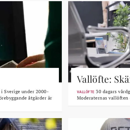
Vallöfte: Sk
 i Sverige under 2000-
30 dagars vårdga
VALLÖFTE
Förebyggande åtgärder är
Moderaternas vallöften