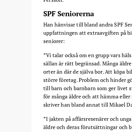
SPF Seniorerna
Han hänvisar till bland andra SPF Seni
uppfattningen att extraavgiften på bi
seniorer:
”Vi talar också om en grupp vars hälsa
sällan är rätt begränsad. Många äldr
orter än där de själva bor. Att köpa b
större företag. Problem och hinder g
till barn och barnbarn som ger livet
för många äldre och att hämma eller fö
skriver han bland annat till Mikael 
”I jakten på affärsresenärer och ung
äldre och deras förutsättningar och b