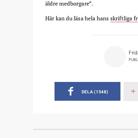
äldre medborgare”.
Här kan du läsa hela hans
skriftliga 
Fri
PUB
DELA
(1548)