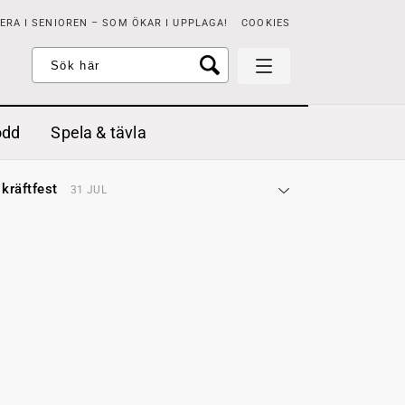
RA I SENIOREN – SOM ÖKAR I UPPLAGA!
COOKIES
odd
Spela & tävla
d gräddfil, dill och persilja
2 MAJ
 kräftfest
31 JUL
t & sött
14 JUL
å stora fat
3 JUL
 jordgubbar med vaniljglass
18 JUN
 med örter
13 JUN
unsbitar
3 MAJ
d gräddfil, dill och persilja
2 MAJ
 kräftfest
31 JUL