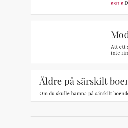
De
KRITIK
Mode
Att ett 
inte ri
Äldre på särskilt boe
Om du skulle hamna på särskilt boende