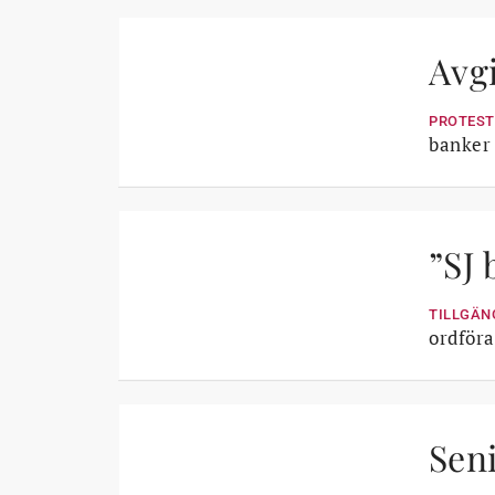
Avgi
PROTEST
banker 
”SJ
TILLGÄN
ordföra
Seni