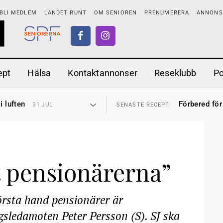
BLI MEDLEM
LANDET RUNT
OM SENIOREN
PRENUMERERA
ANNONSE
ept
Hälsa
Kontaktannonser
Reseklubb
P
tar
Ranchdipp me
26 JUL
SENASTE RECEPT:
i luften
Förbered för
31 JUL
SENASTE RECEPT:
sen bort
Gott med röt
30 JUL
SENASTE RECEPT:
ntipension
Sommarmat p
30 JUL
SENASTE RECEPT:
förbjudas i Sverige
Timjankokta
29 JUL
SENASTE RECEPT:
adstillägg
Mycket smak
28 JUL
SENASTE RECEPT:
ionen
Mums med m
27 JUL
SENASTE RECEPT:
tar
Ranchdipp me
26 JUL
SENASTE RECEPT:
i luften
Förbered för
t pensionärerna”
31 JUL
SENASTE RECEPT:
 första hand pensionärer är
sledamoten Peter Persson (S). SJ ska