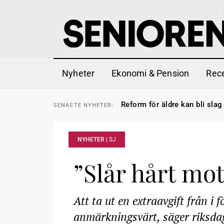
Nyheter
Ekonomi & Pension
Rec
Sven Hagströmer sommarpra
SENASTE
NYHETER:
Reform för äldre kan bli slag 
SENASTE
NYHETER:
Kravet: Nu måste 65-årsgrän
SENASTE
NYHETER:
Dom öppnar för rätt till gara
SENASTE
NYHETER:
Snart kan telefonförsäljning 
SENASTE
NYHETER:
Hyror rusar ifrån äldres bost
SENASTE
NYHETER:
NYHETER |
SJ
Liten höjning av garantipens
SENASTE
NYHETER:
Sven Hagströmer sommarpra
SENASTE
NYHETER:
Reform för äldre kan bli slag 
”Slår hårt mo
SENASTE
NYHETER:
Att ta ut en extraavgift från i
anmärkningsvärt, säger riksdag