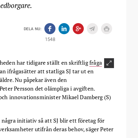
medborgare.
DELA NU:
1548
en har tidigare ställt en skriftlig
fråga
an ifrågasätter att statliga SJ tar ut en
 äldre. Nu påpekar även den
ter Persson det olämpliga i avgiften.
- och innovationsminister Mikael Damberg (S)
ågra initiativ så att SJ blir ett företag för
verksamheter utifrån deras behov, säger Peter