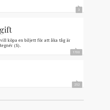
3
gift
vill köpa en biljett för att åka tåg är
Regnér (S).
1700
252