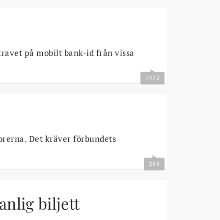
kravet på mobilt bank-id från vissa
7472
orerna. Det kräver förbundets
289
anlig biljett