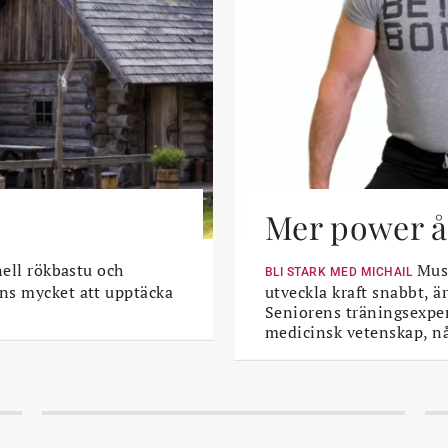
Mer power åt
nell rökbastu och
Musk
BLI STARK MED MICHAIL
ns mycket att upptäcka
utveckla kraft snabbt, är
Seniorens träningsexper
medicinsk vetenskap, n