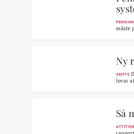
sys
PENSION
måste p
Ny r
D
SKIFTE
lovar a
Så m
ATTITYD
rapport