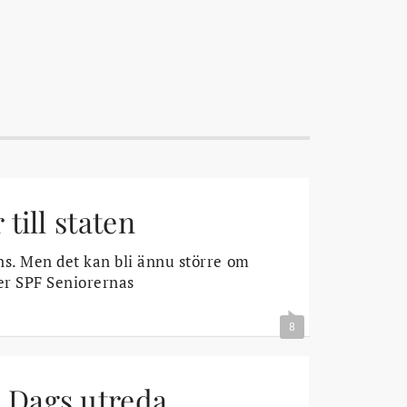
till staten
ins. Men det kan bli ännu större om
ger SPF Seniorernas
8
 Dags utreda