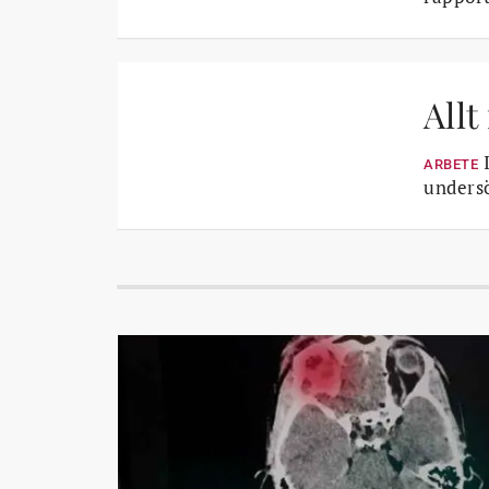
Allt
I
ARBETE
undersö