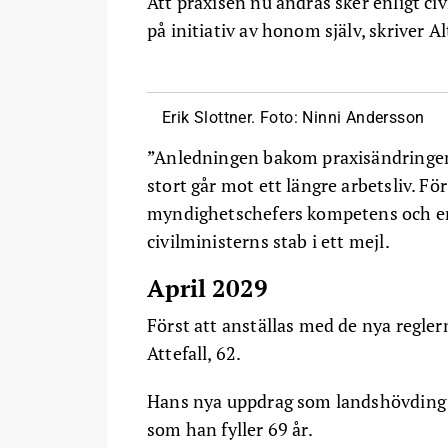
Att praxisen nu ändras sker enligt ci
på initiativ av honom själv, skriver Al
Erik Slottner. Foto: Ninni Andersson
”Anledningen bakom praxisändringen
stort går mot ett längre arbetsliv. För
myndighetschefers kompetens och erfa
civilministerns stab i ett mejl.
April 2029
Först att anställas med de nya regler
Attefall, 62.
Hans nya uppdrag som landshövding i 
som han fyller 69 år.