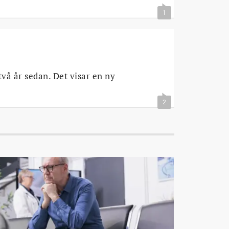
1
vå år sedan. Det visar en ny
2