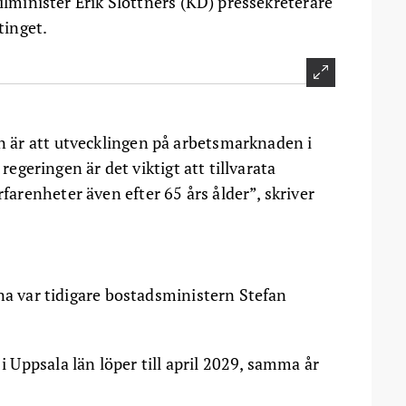
vilminister Erik Slottners (KD) pressekreterare
tinget.
 är att utvecklingen på arbetsmarknaden i
 regeringen är det viktigt att tillvarata
renheter även efter 65 års ålder”, skriver
na var tidigare bostadsministern Stefan
Uppsala län löper till april 2029, samma år