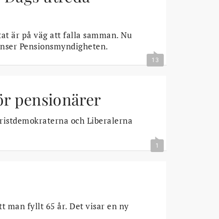
tat är på väg att falla samman. Nu
 anser Pensionsmyndigheten.
13
ör pensionärer
ristdemokraterna och Liberalerna
1
t man fyllt 65 år. Det visar en ny