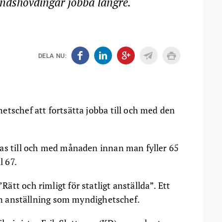
andshövdingar jobba längre.
DELA NU:
etschef att fortsätta jobba till och med den
las till och med månaden innan man fyller 65
l 67.
tt och rimligt för statligt anställda”. Ett
 en anställning som myndighetschef.