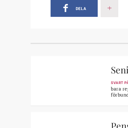
DELA
Seni
SVART P
bara re
förbund
Pen