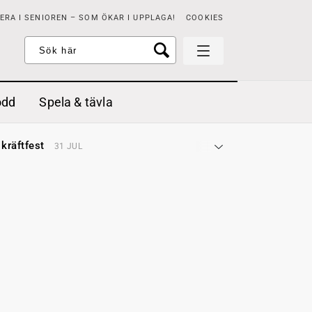
RA I SENIOREN – SOM ÖKAR I UPPLAGA!
COOKIES
odd
Spela & tävla
d gräddfil, dill och persilja
2 MAJ
 kräftfest
31 JUL
t & sött
14 JUL
å stora fat
3 JUL
 jordgubbar med vaniljglass
18 JUN
 med örter
13 JUN
unsbitar
3 MAJ
d gräddfil, dill och persilja
2 MAJ
 kräftfest
31 JUL