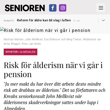
Sven Hagströmer sommarpratar
SENASTE
26 JUL
Reform för äldre kan bli slag i luften
SENASTE
31 JUL
Kravet: Nu måste 65-årsgränsen bort
SENASTE
30 JUL
Dom öppnar för rätt till garantipension
SENASTE
30 JUL
Snart kan telefonförsäljning förbjudas i Sverige
SENASTE
29 JUL
Hyror rusar ifrån äldres bostadstillägg
SENASTE
28 JUL
Mattias Munter, John Mellkvist, Eva Eriksson och Meg Tivéus. Moderator var
Liten höjning av garantipensionen
SENASTE
27 JUL
Artur Ringart. Foto: Jan Arleij
Sven Hagströmer sommarpratar
SENASTE
26 JUL
Reform för äldre kan bli slag i luften
SENASTE
31 JUL
NYHETER |
ALMEDALEN
Risk för ålderism när vi går i
pension
"Ju mer makt du har över ditt arbete desto mindre
risk att drabbas av ålderism." Det sa författaren och
Kreabs seniorkonsult John Mellkvist när
ålderismens skadeverkningar sattes under lupp i
Almedalen.