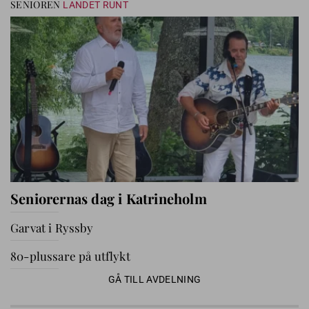
SENIOREN
LANDET RUNT
Seniorernas dag i Katrineholm
Garvat i Ryssby
80-plussare på utflykt
GÅ TILL AVDELNING