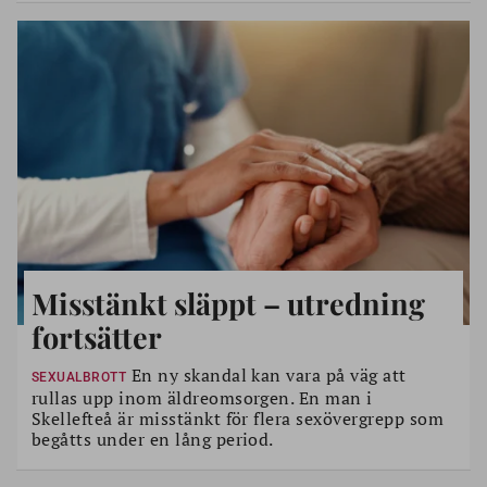
Misstänkt släppt – utredning
fortsätter
En ny skandal kan vara på väg att
SEXUALBROTT
rullas upp inom äldreomsorgen. En man i
Skellefteå är misstänkt för flera sexövergrepp som
begåtts under en lång period.