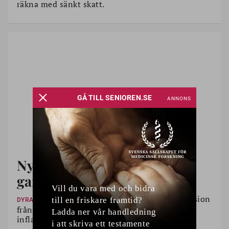
räkna med sänkt skatt.
Ny rekordhöjning av
garantipensionen 2024
Det blir en tusenlapp mer i garantipension
DYRARE
från årsskiftet när prisbasbeloppet höjs. Men
inflationen äter upp höjningen.