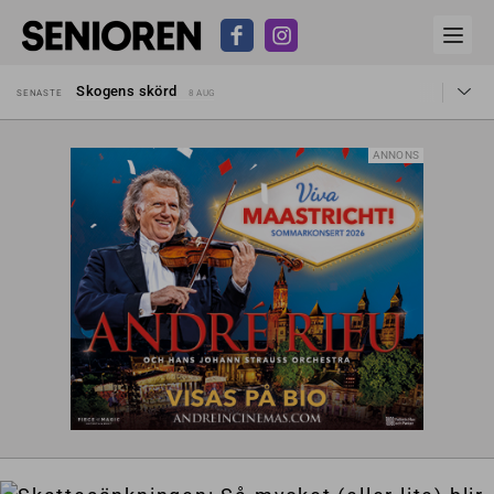
Hyror rusar ifrån äldres bostadstillägg
SENASTE
28 JUL
Skogens skörd
SENASTE
8 AUG
Misstänkt släppt – utredning fortsätter
SENASTE
7 AUG
Reform för äldre kan bli slag i luften
SENASTE
31 JUL
Kravet: Nu måste 65-årsgränsen bort
SENASTE
30 JUL
ANNONS
Dom öppnar för rätt till garantipension
SENASTE
30 JUL
Snart kan telefonförsäljning förbjudas i Sverige
SENASTE
29 JUL
Hyror rusar ifrån äldres bostadstillägg
SENASTE
28 JUL
Skogens skörd
SENASTE
8 AUG