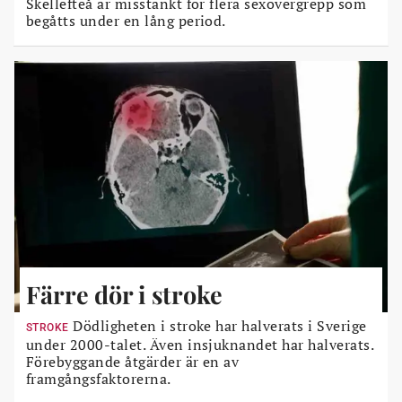
Skellefteå är misstänkt för flera sexövergrepp som
begåtts under en lång period.
Färre dör i stroke
Dödligheten i stroke har halverats i Sverige
STROKE
under 2000-talet. Även insjuknandet har halverats.
Förebyggande åtgärder är en av
framgångsfaktorerna.