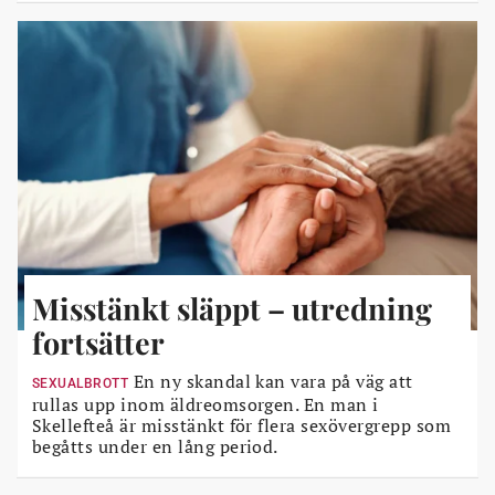
Misstänkt släppt – utredning
fortsätter
En ny skandal kan vara på väg att
SEXUALBROTT
rullas upp inom äldreomsorgen. En man i
Skellefteå är misstänkt för flera sexövergrepp som
begåtts under en lång period.