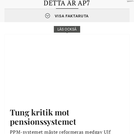
DETTA ÄR AP7
Sjunde AP-fonden förvaltar de statliga alternativen i
VISA FAKTARUTA
premiepensionssystemet.
AP7 Såfa är det enda förvalda alternativet i
LÄS OCKSÅ
premiepensionssystemet. Här förvaltas pengarna för dem som
inte vill välja själv.
Man kan också aktivt välja att placera sin premiepension i det
förvalda alternativet AP7 Såfa.
Tung kritik mot
pensionssystemet
PPM-systemet måste reformeras medgav Ulf