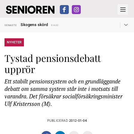
Hyror rusar ifrån äldres bostadstillägg
SENASTE
28 JUL
Skogens skörd
SENASTE
8 AUG
Misstänkt släppt – utredning fortsätter
SENASTE
7 AUG
Reform för äldre kan bli slag i luften
SENASTE
31 JUL
Kravet: Nu måste 65-årsgränsen bort
SENASTE
30 JUL
NYHETER
Dom öppnar för rätt till garantipension
SENASTE
30 JUL
Snart kan telefonförsäljning förbjudas i Sverige
SENASTE
29 JUL
Tystad pensionsdebatt
Hyror rusar ifrån äldres bostadstillägg
SENASTE
28 JUL
Skogens skörd
SENASTE
8 AUG
upprör
Ett stabilt pensionssystem och en grundläggande
debatt om samma system står inte i motsats till
varandra. Det försäkrar socialförsäkringsminister
Ulf Kristersson (M).
PUBLICERAD
2012-01-04