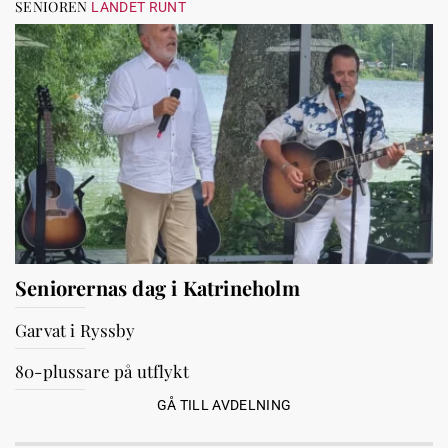
SENIOREN
LANDET RUNT
Seniorernas dag i Katrineholm
Garvat i Ryssby
80-plussare på utflykt
GÅ TILL AVDELNING