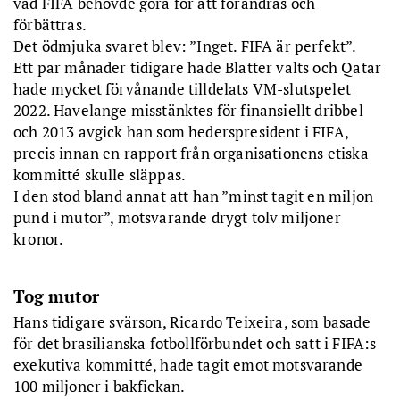
vad FIFA behövde göra för att förändras och
förbättras.
Det ödmjuka svaret blev: ”Inget. FIFA är perfekt”.
Ett par månader tidigare hade Blatter valts och Qatar
hade mycket förvånande tilldelats VM-slutspelet
2022. Havelange misstänktes för finansiellt dribbel
och 2013 avgick han som hederspresident i FIFA,
precis innan en rapport från organisationens etiska
kommitté skulle släppas.
I den stod bland annat att han ”minst tagit en miljon
pund i mutor”, motsvarande drygt tolv miljoner
kronor.
Tog mutor
Hans tidigare svärson, Ricardo Teixeira, som basade
för det brasilianska fotbollförbundet och satt i FIFA:s
exekutiva kommitté, hade tagit emot motsvarande
100 miljoner i bakfickan.