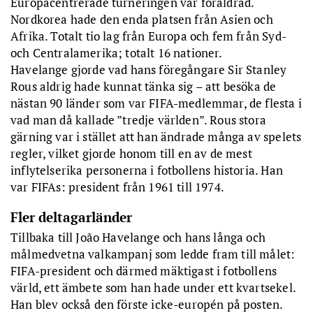
Europacentrerade turneringen var föråldrad.
Nordkorea hade den enda platsen från Asien och
Afrika. Totalt tio lag från Europa och fem från Syd-
och Centralamerika; totalt 16 nationer.
Havelange gjorde vad hans föregångare Sir Stanley
Rous aldrig hade kunnat tänka sig – att besöka de
nästan 90 länder som var FIFA-medlemmar, de flesta i
vad man då kallade ”tredje världen”. Rous stora
gärning var i stället att han ändrade många av spelets
regler, vilket gjorde honom till en av de mest
inflytelserika personerna i fotbollens historia. Han
var FIFAs: president från 1961 till 1974.
Fler deltagarländer
Tillbaka till João Havelange och hans långa och
målmedvetna valkampanj som ledde fram till målet:
FIFA-president och därmed mäktigast i fotbollens
värld, ett ämbete som han hade under ett kvartsekel.
Han blev också den förste icke-europén på posten.