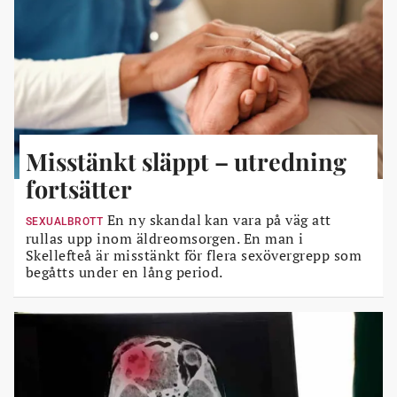
Misstänkt släppt – utredning
fortsätter
En ny skandal kan vara på väg att
SEXUALBROTT
rullas upp inom äldreomsorgen. En man i
Skellefteå är misstänkt för flera sexövergrepp som
begåtts under en lång period.