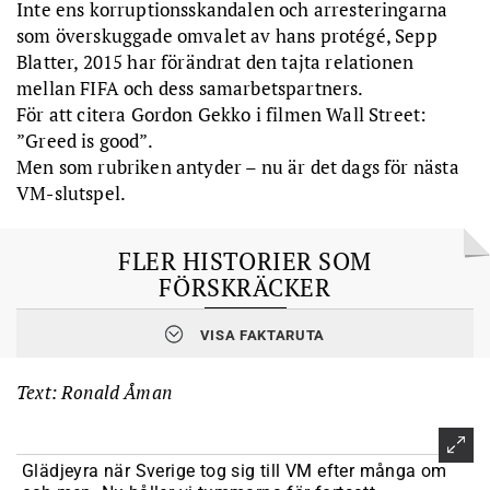
Inte ens korruptionsskandalen och arresteringarna
som överskuggade omvalet av hans protégé, Sepp
Blatter, 2015 har förändrat den tajta relationen
mellan FIFA och dess samarbetspartners.
För att citera Gordon Gekko i filmen Wall Street:
”Greed is good”.
Men som rubriken antyder – nu är det dags för nästa
VM-slutspel.
FLER HISTORIER SOM
FÖRSKRÄCKER
VISA FAKTARUTA
1934 var det
helt uppenbart vad Benito Mussolini hade för
avsikter.
Italiens diktator hade redan konsoliderat makten, koloniserat
Text: Ronald Åman
Libyen och annekterat staden Rijeka.
Han fick ändå arrangera det andra världsmästerskapet
någonsin, hanterade det med hård hand och ersatte till och med
Jules Rimet-trofén med en mycket större. Bara det ett tydligt
Glädjeyra när Sverige tog sig till VM efter många om
tecken på megalomani.