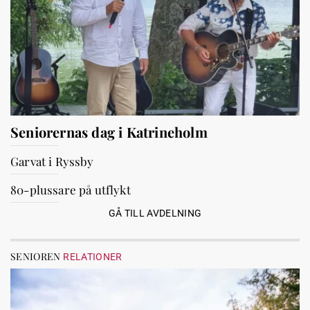
Seniorernas dag i Katrineholm
Garvat i Ryssby
80-plussare på utflykt
GÅ TILL AVDELNING
SENIOREN
RELATIONER