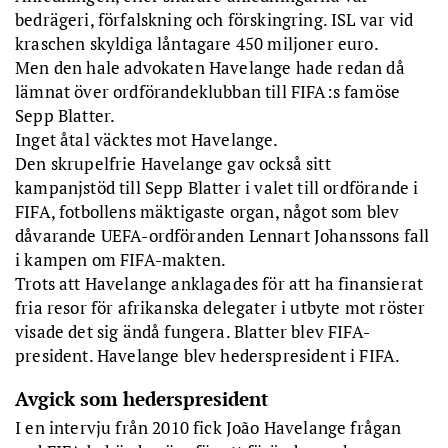
bedrägeri, förfalskning och förskingring. ISL var vid
kraschen skyldiga låntagare 450 miljoner euro.
Men den hale advokaten Havelange hade redan då
lämnat över ordförandeklubban till FIFA:s famöse
Sepp Blatter.
Inget åtal väcktes mot Havelange.
Den skrupelfrie Havelange gav också sitt
kampanjstöd till Sepp Blatter i valet till ordförande i
FIFA, fotbollens mäktigaste organ, något som blev
dåvarande UEFA-ordföranden Lennart Johanssons fall
i kampen om FIFA-makten.
Trots att Havelange anklagades för att ha finansierat
fria resor för afrikanska delegater i utbyte mot röster
visade det sig ändå fungera. Blatter blev FIFA-
president. Havelange blev hederspresident i FIFA.
Avgick som hederspresident
I en intervju från 2010 fick João Havelange frågan