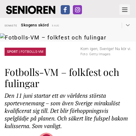
Hyror rusar ifrån äldres bostadstillägg
SENASTE
28 JUL
Skogens skörd
SENASTE
8 AUG
Misstänkt släppt – utredning fortsätter
SENASTE
7 AUG
Reform för äldre kan bli slag i luften
SENASTE
31 JUL
Kravet: Nu måste 65-årsgränsen bort
SENASTE
30 JUL
Dom öppnar för rätt till garantipension
SENASTE
30 JUL
Kom igen, Sverige! Nu kör vi.
Snart kan telefonförsäljning förbjudas i Sverige
SPORT |
FOTBOLLS-VM
SENASTE
29 JUL
Foto: Getty Images
Hyror rusar ifrån äldres bostadstillägg
SENASTE
28 JUL
Skogens skörd
SENASTE
8 AUG
Fotbolls-VM – folkfest och
fulingar
Den 11 juni startar ett av världens största
sportevenemang – som även Sverige mirakulöst
kvalificerat sig till. Det blir förhoppningsvis
spelglädje på planen. Och säkert lite fulspel bakom
kulisserna. Som vanligt.