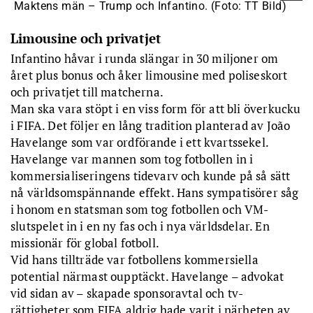
Maktens män – Trump och Infantino. (Foto: TT Bild)
Limousine och privatjet
Infantino håvar i runda slängar in 30 miljoner om
året plus bonus och åker limousine med poliseskort
och privatjet till matcherna.
Man ska vara stöpt i en viss form för att bli överkucku
i FIFA. Det följer en lång tradition planterad av João
Havelange som var ordförande i ett kvartssekel.
Havelange var mannen som tog fotbollen in i
kommersialiseringens tidevarv och kunde på så sätt
nå världsomspännande effekt. Hans sympatisörer såg
i honom en statsman som tog fotbollen och VM-
slutspelet in i en ny fas och i nya världsdelar. En
missionär för global fotboll.
Vid hans tillträde var fotbollens kommersiella
potential närmast oupptäckt. Havelange – advokat
vid sidan av – skapade sponsoravtal och tv-
rättigheter som FIFA aldrig hade varit i närheten av.