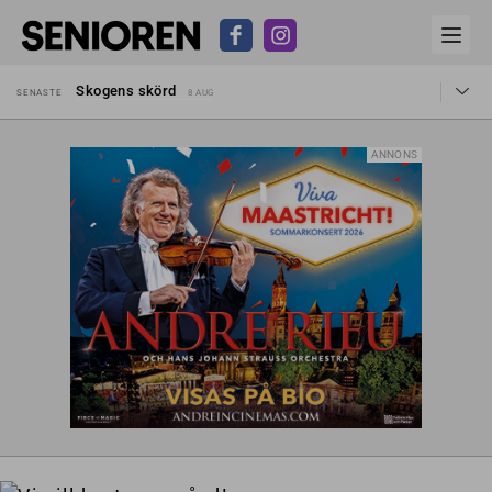
Hyror rusar ifrån äldres bostadstillägg
SENASTE
28 JUL
Skogens skörd
SENASTE
8 AUG
Misstänkt släppt – utredning fortsätter
SENASTE
7 AUG
Reform för äldre kan bli slag i luften
SENASTE
31 JUL
Kravet: Nu måste 65-årsgränsen bort
SENASTE
30 JUL
ANNONS
Dom öppnar för rätt till garantipension
SENASTE
30 JUL
Snart kan telefonförsäljning förbjudas i Sverige
SENASTE
29 JUL
Hyror rusar ifrån äldres bostadstillägg
SENASTE
28 JUL
Skogens skörd
SENASTE
8 AUG