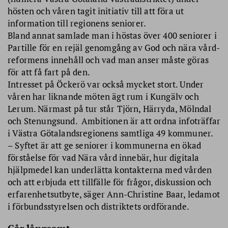
hösten och våren tagit initiativ till att föra ut
information till regionens seniorer.
Bland annat samlade man i höstas över 400 seniorer i
Partille för en rejäl genomgång av God och nära vård-
reformens innehåll och vad man anser måste göras
för att få fart på den.
Intresset på Öckerö var också mycket stort. Under
våren har liknande möten ägt rum i Kungälv och
Lerum. Närmast på tur står Tjörn, Härryda, Mölndal
och Stenungsund. Ambitionen är att ordna infoträffar
i Västra Götalandsregionens samtliga 49 kommuner.
– Syftet är att ge seniorer i kommunerna en ökad
förståelse för vad Nära vård innebär, hur digitala
hjälpmedel kan underlätta kontakterna med vården
och att erbjuda ett tillfälle för frågor, diskussion och
erfarenhetsutbyte, säger Ann-Christine Baar, ledamot
i förbundsstyrelsen och distriktets ordförande.