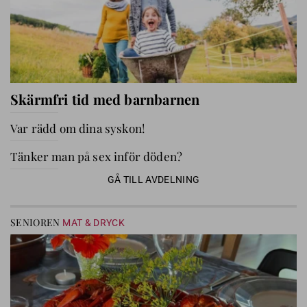
Skärmfri tid med barnbarnen
Var rädd om dina syskon!
Tänker man på sex inför döden?
GÅ TILL AVDELNING
SENIOREN
MAT & DRYCK