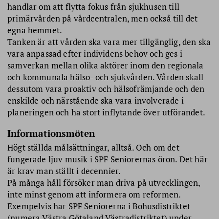
handlar om att flytta fokus från sjukhusen till
primärvården på vårdcentralen, men också till det
egna hemmet.
Tanken är att vården ska vara mer tillgänglig, den ska
vara anpassad efter individens behov och ges i
samverkan mellan olika aktörer inom den regionala
och kommunala hälso- och sjukvår­den. Vården skall
dessutom vara proaktiv och hälsofrämjande och den
enskilde och närstående ska vara involverade i
planeringen och ha stort inflytande över utförandet.
Informationsmöten
Högt ställda målsättningar, alltså. Och om det
fungerade ljuv musik i SPF Seniorernas öron. Det här
är krav man ställt i decennier.
På många håll försöker man driva på utvecklingen,
inte minst genom att informera om reformen.
Exempelvis har SPF Seniorerna i Bohusdistriktet
(numera Västra Götaland Västradistriktet) under