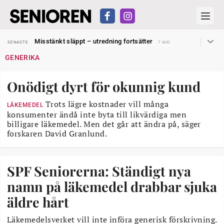
Liten höjning av garantipensionen
SENASTE
27 JUL
Misstänkt släppt – utredning fortsätter
SENASTE
7 AUG
Reform för äldre kan bli slag i luften
SENASTE
31 JUL
GENERIKA
Kravet: Nu måste 65-årsgränsen bort
SENASTE
30 JUL
Dom öppnar för rätt till garantipension
SENASTE
30 JUL
Snart kan telefonförsäljning förbjudas i Sverige
SENASTE
29 JUL
Onödigt dyrt för okunnig kund
Hyror rusar ifrån äldres bostadstillägg
SENASTE
28 JUL
Liten höjning av garantipensionen
SENASTE
27 JUL
Misstänkt släppt – utredning fortsätter
Trots lägre kostnader vill många
SENASTE
7 AUG
LÄKEMEDEL
konsumenter ändå inte byta till likvärdiga men
billigare läkemedel. Men det går att ändra på, säger
forskaren David Granlund.
SPF Seniorerna: Ständigt nya
namn på läkemedel drabbar sjuka
äldre hårt
Läkemedelsverket vill inte införa generisk förskrivning.