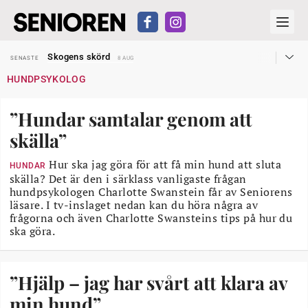
Hyror rusar ifrån äldres bostadstillägg
SENASTE
28 JUL
Skogens skörd
SENASTE
8 AUG
Misstänkt släppt – utredning fortsätter
SENASTE
7 AUG
HUNDPSYKOLOG
Reform för äldre kan bli slag i luften
SENASTE
31 JUL
Kravet: Nu måste 65-årsgränsen bort
SENASTE
30 JUL
Dom öppnar för rätt till garantipension
SENASTE
30 JUL
”Hundar samtalar genom att
Snart kan telefonförsäljning förbjudas i Sverige
SENASTE
29 JUL
Hyror rusar ifrån äldres bostadstillägg
SENASTE
28 JUL
skälla”
Skogens skörd
SENASTE
8 AUG
Hur ska jag göra för att få min hund att sluta
HUNDAR
skälla? Det är den i särklass vanligaste frågan
hundpsykologen Charlotte Swanstein får av Seniorens
läsare. I tv-inslaget nedan kan du höra några av
frågorna och även Charlotte Swansteins tips på hur du
ska göra.
”Hjälp – jag har svårt att klara av
min hund”