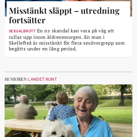
Misstänkt släppt – utredning
fortsätter
En ny skandal kan vara på väg att
SEXUALBROTT
rullas upp inom äldreomsorgen. En man i
Skellefteå är misstänkt för flera sexövergrepp som
begåtts under en lång period.
SENIOREN
LANDET RUNT