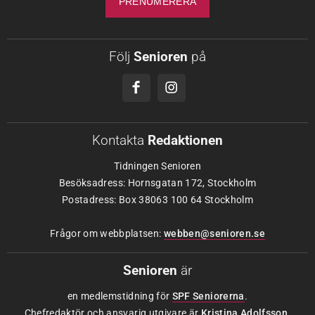
Följ
Senioren
på
Kontakta
Redaktionen
Tidningen Senioren
Besöksadress: Hornsgatan 172, Stockholm
Postadress: Box 38063 100 64 Stockholm
Frågor om webbplatsen:
webben@senioren.se
Senioren
är
en medlemstidning för
SPF Seniorerna
.
Chefredaktör och ansvarig utgivare är
Kristina Adolfsson
.