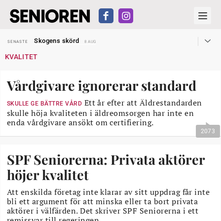
Hyror rusar ifrån äldres bostadstillägg
SENASTE
28 JUL
Skogens skörd
SENASTE
8 AUG
Misstänkt släppt – utredning fortsätter
SENASTE
7 AUG
KVALITET
Reform för äldre kan bli slag i luften
SENASTE
31 JUL
Kravet: Nu måste 65-årsgränsen bort
SENASTE
30 JUL
Dom öppnar för rätt till garantipension
SENASTE
30 JUL
Vårdgivare ignorerar standard
Snart kan telefonförsäljning förbjudas i Sverige
SENASTE
29 JUL
Hyror rusar ifrån äldres bostadstillägg
SENASTE
28 JUL
Skogens skörd
Ett år efter att Äldrestandarden
SENASTE
8 AUG
SKULLE GE BÄTTRE VÅRD
skulle höja kvaliteten i äldreomsorgen har inte en
enda vårdgivare ansökt om certifiering.
2073
SPF Seniorerna: Privata aktörer
höjer kvalitet
Att enskilda företag inte klarar av sitt uppdrag får inte
bli ett argument för att minska eller ta bort privata
aktörer i välfärden. Det skriver SPF Seniorerna i ett
remissvar till regeringen.