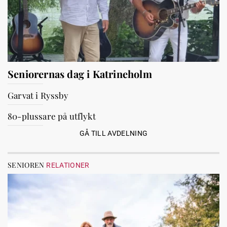
Seniorernas dag i Katrineholm
Garvat i Ryssby
80-plussare på utflykt
GÅ TILL AVDELNING
SENIOREN
RELATIONER