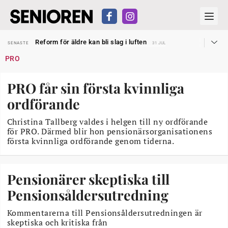
Sven Hagströmer sommarpratar
SENASTE
26 JUL
Reform för äldre kan bli slag i luften
SENASTE
31 JUL
Kravet: Nu måste 65-årsgränsen bort
SENASTE
30 JUL
PRO
Dom öppnar för rätt till garantipension
SENASTE
30 JUL
Snart kan telefonförsäljning förbjudas i Sverige
SENASTE
29 JUL
Hyror rusar ifrån äldres bostadstillägg
SENASTE
28 JUL
PRO får sin första kvinnliga
Liten höjning av garantipensionen
SENASTE
27 JUL
Sven Hagströmer sommarpratar
SENASTE
26 JUL
ordförande
Reform för äldre kan bli slag i luften
SENASTE
31 JUL
Christina Tallberg valdes i helgen till ny ordförande
för PRO. Därmed blir hon pensionärsorganisationens
första kvinnliga ordförande genom tiderna.
Pensionärer skeptiska till
Pensionsåldersutredning
Kommentarerna till Pensionsåldersutredningen är
skeptiska och kritiska från