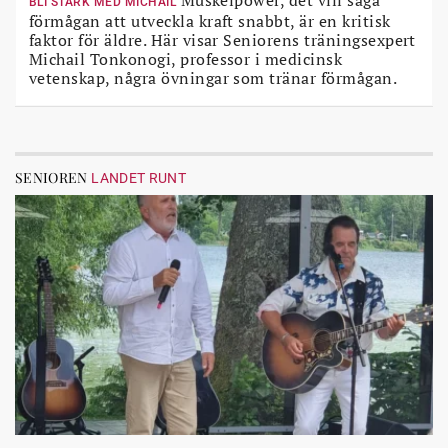
Muskelpower, det vill säga
BLI STARK MED MICHAIL
förmågan att utveckla kraft snabbt, är en kritisk
faktor för äldre. Här visar Seniorens träningsexpert
Michail Tonkonogi, professor i medicinsk
vetenskap, några övningar som tränar förmågan.
SENIOREN
LANDET RUNT