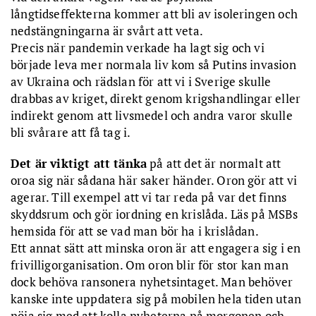
långtidseffekterna kommer att bli av isoleringen och
nedstängningarna är svårt att veta.
Precis när pandemin verkade ha lagt sig och vi
började leva mer normala liv kom så Putins invasion
av Ukraina och rädslan för att vi i Sverige skulle
drabbas av kriget, direkt genom krigshandlingar eller
indirekt genom att livsmedel och andra varor skulle
bli svårare att få tag i.
Det är viktigt att tänka
på att det är normalt att
oroa sig när sådana här saker händer. Oron gör att vi
agerar. Till exempel att vi tar reda på var det finns
skyddsrum och gör iordning en krislåda. Läs på MSBs
hemsida för att se vad man bör ha i krislådan.
Ett annat sätt att minska oron är att engagera sig i en
frivilligorganisation. Om oron blir för stor kan man
dock behöva ransonera nyhetsintaget. Man behöver
kanske inte uppdatera sig på mobilen hela tiden utan
nöja sig med att kolla nyheterna på morgonen och