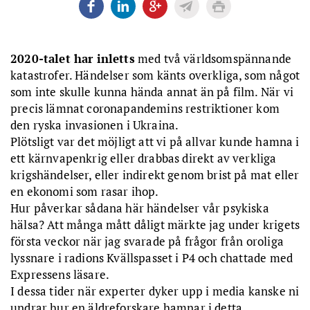
2020-talet har inletts
med två världsomspännande
katastrofer. Händelser som känts overkliga, som något
som inte skulle kunna hända annat än på film. När vi
precis lämnat coronapandemins restriktioner kom
den ryska invasionen i Ukraina.
Plötsligt var det möjligt att vi på allvar kunde hamna i
ett kärnvapenkrig eller drabbas direkt av verkliga
krigshändelser, eller indirekt genom brist på mat eller
en ekonomi som rasar ihop.
Hur påverkar sådana här händelser vår psykiska
hälsa? Att många mått dåligt märkte jag under krigets
första veckor när jag svarade på frågor från oroliga
lyssnare i radions Kvällspasset i P4 och chattade med
Expressens läsare.
I dessa tider när experter dyker upp i media kanske ni
undrar hur en äldreforskare hamnar i detta