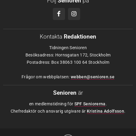
Följ
Senioren
på
Kontakta
Redaktionen
Tidningen Senioren
Besöksadress: Hornsgatan 172, Stockholm
Postadress: Box 38063 100 64 Stockholm
Frågor om webbplatsen:
webben@senioren.se
Senioren
är
en medlemstidning för
SPF Seniorerna
.
Chefredaktör och ansvarig utgivare är
Kristina Adolfsson
.