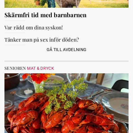
Skärmfri tid med barnbarnen
Var rädd om dina syskon!
Tänker man på sex inför döden?
GÅ TILL AVDELNING
SENIOREN
MAT & DRYCK