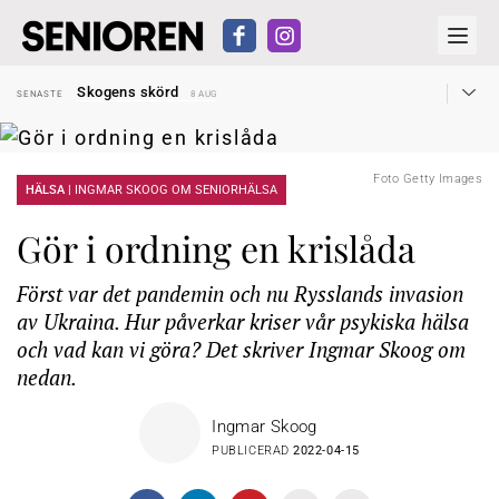
Hyror rusar ifrån äldres bostadstillägg
SENASTE
28 JUL
Skogens skörd
SENASTE
8 AUG
Misstänkt släppt – utredning fortsätter
SENASTE
7 AUG
Reform för äldre kan bli slag i luften
SENASTE
31 JUL
Kravet: Nu måste 65-årsgränsen bort
SENASTE
30 JUL
Dom öppnar för rätt till garantipension
SENASTE
30 JUL
Foto Getty Images
Snart kan telefonförsäljning förbjudas i Sverige
HÄLSA |
INGMAR SKOOG OM SENIORHÄLSA
SENASTE
29 JUL
Hyror rusar ifrån äldres bostadstillägg
SENASTE
28 JUL
Skogens skörd
SENASTE
8 AUG
Gör i ordning en krislåda
Först var det pandemin och nu Rysslands invasion
av Ukraina. Hur påverkar kriser vår psykiska hälsa
och vad kan vi göra? Det skriver Ingmar Skoog om
nedan.
Ingmar Skoog
PUBLICERAD
2022-04-15