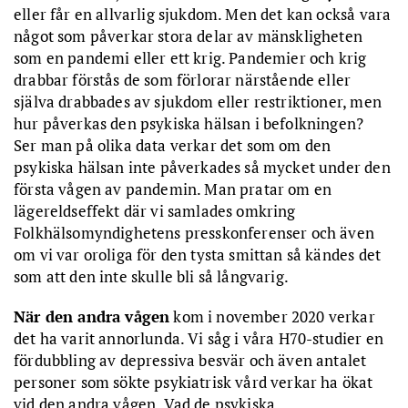
eller får en allvarlig sjukdom. Men det kan också vara
något som påverkar stora delar av mänskligheten
som en pandemi eller ett krig. Pandemier och krig
drabbar förstås de som förlorar närstående eller
själva drabbades av sjukdom eller restriktioner, men
hur påverkas den psykiska hälsan i befolkningen?
Ser man på olika data verkar det som om den
psykiska hälsan inte påverkades så mycket under den
första vågen av pandemin. Man pratar om en
lägereldseffekt där vi samlades omkring
Folkhälsomyndighetens presskonferenser och även
om vi var oroliga för den tysta smittan så kändes det
som att den inte skulle bli så långvarig.
När den andra vågen
kom i november 2020 verkar
det ha varit annorlunda. Vi såg i våra H70-studier en
fördubbling av depressiva besvär och även antalet
personer som sökte psykiatrisk vård verkar ha ökat
vid den andra vågen. Vad de psykiska