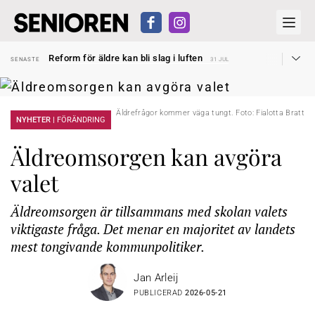
Sven Hagströmer sommarpratar
SENASTE
26 JUL
Reform för äldre kan bli slag i luften
SENASTE
31 JUL
Kravet: Nu måste 65-årsgränsen bort
SENASTE
30 JUL
Dom öppnar för rätt till garantipension
SENASTE
30 JUL
Snart kan telefonförsäljning förbjudas i Sverige
SENASTE
29 JUL
Hyror rusar ifrån äldres bostadstillägg
SENASTE
28 JUL
Äldrefrågor kommer väga tungt. Foto: Fialotta Bratt
Liten höjning av garantipensionen
NYHETER |
FÖRÄNDRING
SENASTE
27 JUL
Sven Hagströmer sommarpratar
SENASTE
26 JUL
Reform för äldre kan bli slag i luften
SENASTE
31 JUL
Äldreomsorgen kan avgöra
valet
Äldreomsorgen är tillsammans med skolan valets
viktigaste fråga. Det menar en majoritet av landets
mest tongivande kommunpolitiker.
Jan Arleij
PUBLICERAD
2026-05-21