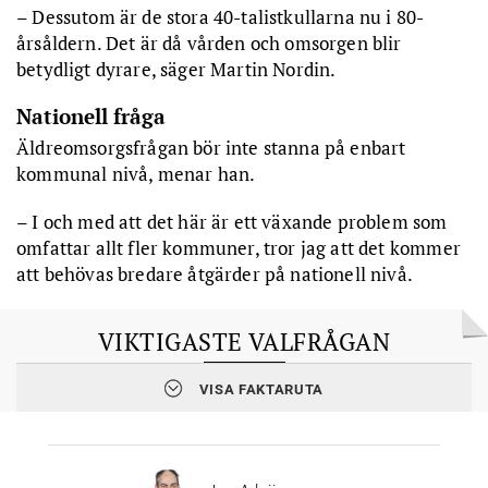
– Dessutom är de stora 40-talistkullarna nu i 80-
årsåldern. Det är då vården och omsorgen blir
betydligt dyrare, säger Martin Nordin.
Nationell fråga
Äldreomsorgsfrågan bör inte stanna på enbart
kommunal nivå, menar han.
– I och med att det här är ett växande problem som
omfattar allt fler kommuner, tror jag att det kommer
att behövas bredare åtgärder på nationell nivå.
VIKTIGASTE VALFRÅGAN
VISA FAKTARUTA
Så här ser ledande
kommunpolitikers ranking ut inför
valrörelsen.
Placering 2026 – Placering 2022 – Område