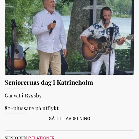
Seniorernas dag i Katrineholm
Garvat i Ryssby
80-plussare på utflykt
GÅ TILL AVDELNING
SENIOREN
RELATIONER