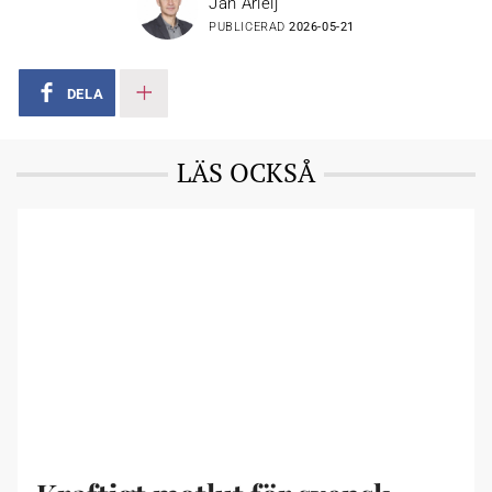
Jan Arleij
1 (1) Skola och förskola
PUBLICERAD
2026-05-21
2 (4) Äldreomsorg
3 (2) Starkare kommunal ekonomi
4 (5) Trygghet, säkerhet och beredskap
DELA
5 (3) Sysselsättningen
6 (6) Bostäder och infrastruktur
7 (7) Integration
LÄS OCKSÅ