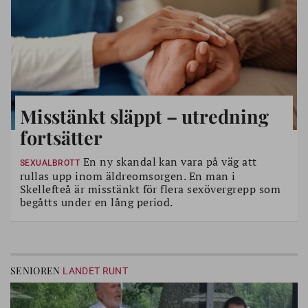
Misstänkt släppt – utredning
fortsätter
En ny skandal kan vara på väg att
SEXUALBROTT
rullas upp inom äldreomsorgen. En man i
Skellefteå är misstänkt för flera sexövergrepp som
begåtts under en lång period.
SENIOREN
LANDET RUNT