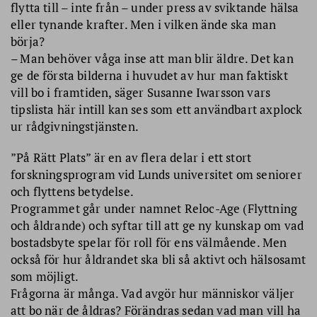
flytta till – inte från – under press av sviktande hälsa
eller tynande krafter. Men i vilken ände ska man
börja?
– Man behöver våga inse att man blir äldre. Det kan
ge de första bilderna i huvudet av hur man faktiskt
vill bo i framtiden, säger Susanne Iwarsson vars
tipslista här intill kan ses som ett användbart axplock
ur rådgivningstjänsten.
”På Rätt Plats” är en av flera delar i ett stort
forskningsprogram vid Lunds universitet om seniorer
och flyttens betydelse.
Programmet går under namnet Reloc-Age (Flyttning
och åldrande) och syftar till att ge ny kunskap om vad
bostadsbyte spelar för roll för ens välmående. Men
också för hur åldrandet ska bli så aktivt och hälsosamt
som möjligt.
Frågorna är många. Vad avgör hur människor väljer
att bo när de åldras? Förändras sedan vad man vill ha