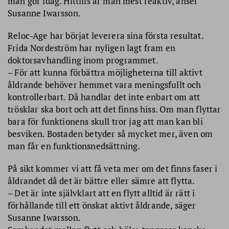
man gör idag. Hittills är man mest reaktiv, anser
Susanne Iwarsson.
Reloc-Age har börjat leverera sina första resultat.
Frida Nordeström har nyligen lagt fram en
doktorsavhandling inom programmet.
– För att kunna förbättra möjligheterna till aktivt
åldrande behöver hemmet vara meningsfullt och
kontrollerbart. Då handlar det inte enbart om att
trösklar ska bort och att det finns hiss. Om man flyttar
bara för funktionens skull tror jag att man kan bli
besviken. Bostaden betyder så mycket mer, även om
man får en funktionsnedsättning.
På sikt kommer vi att få veta mer om det finns faser i
åldrandet då det är bättre eller sämre att flytta.
– Det är inte självklart att en flytt alltid är rätt i
förhållande till ett önskat aktivt åldrande, säger
Susanne Iwarsson.