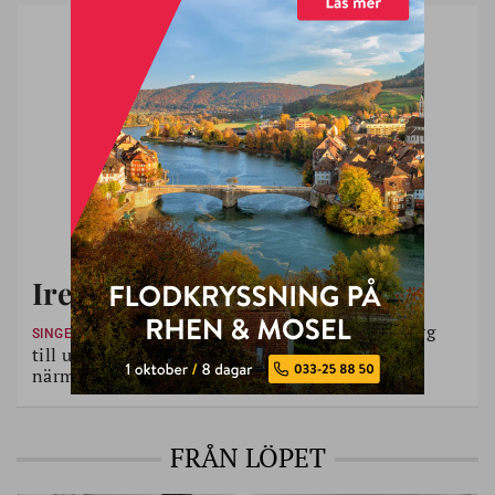
Irene flyttade hem
Irene Andersson flyttade från Göteborg
SINGELLIV
till uppväxtens Borås. Hon bor ensam men har
närmare till sina släktingar nu.
FRÅN LÖPET