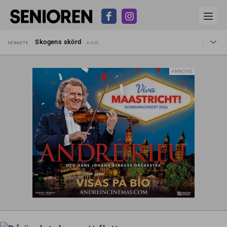
Hyror rusar ifrån äldres bostadstillägg
SENASTE
28 JUL
Skogens skörd
SENASTE
8 AUG
Misstänkt släppt – utredning fortsätter
SENASTE
7 AUG
Reform för äldre kan bli slag i luften
SENASTE
31 JUL
Kravet: Nu måste 65-årsgränsen bort
SENASTE
30 JUL
ANNONS
Dom öppnar för rätt till garantipension
SENASTE
30 JUL
Snart kan telefonförsäljning förbjudas i Sverige
SENASTE
29 JUL
Hyror rusar ifrån äldres bostadstillägg
SENASTE
28 JUL
Skogens skörd
SENASTE
8 AUG