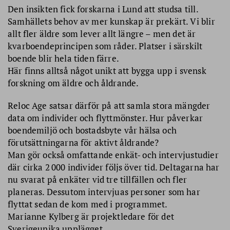
Den insikten fick forskarna i Lund att studsa till.
Samhällets behov av mer kunskap är prekärt. Vi blir
allt fler äldre som lever allt längre – men det är
kvarboendeprincipen som råder. Platser i särskilt
boende blir hela tiden färre.
Här finns alltså något unikt att bygga upp i svensk
forskning om äldre och åldrande.
Reloc Age satsar därför på att samla stora mängder
data om individer och flyttmönster. Hur påverkar
boendemiljö och bostadsbyte vår hälsa och
förutsättningarna för aktivt åldrande?
Man gör också omfattande enkät- och intervjustudier
där cirka 2 000 individer följs över tid. Deltagarna har
nu svarat på enkäter vid tre tillfällen och fler
planeras. Dessutom intervjuas personer som har
flyttat sedan de kom med i programmet.
Marianne Kylberg är projektledare för det
Sverigeunika upplägget.