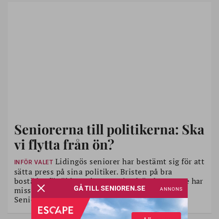
Seniorerna till politikerna: Ska
vi flytta från ön?
Lidingös seniorer har bestämt sig för att
INFÖR VALET
sätta press på sina politiker. Bristen på bra
bostäder för äldre måste upp i valrörelsen. – De har
misskött frågan å det grövsta, säger SPF
Seniorernas Björn Markstedt.