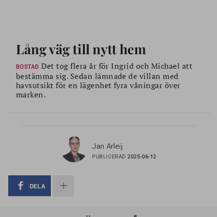
Så länge det går att köra bil har de flesta goda
transportmöjligheter men det är viktigt att vara förutseende
så att boendet fungerar även om det inte längre går att köra
bil.
Lång väg till nytt hem
Det kostar att flytta och en annan bostad är ofta dyrare.
Samtidigt är det värdefullt att uppleva att boendet är mindre
Det tog flera år för Ingrid och Michael att
BOSTAD
kravfyllt och mer praktiskt. Det ska gärna vara enkelt att
bestämma sig. Sedan lämnade de villan med
kunna ta sig ut och att få besök även i den senare delen av
havsutsikt för en lägenhet fyra våningar över
livet.
marken.
Jan Arleij
PUBLICERAD
2025-06-12
DELA