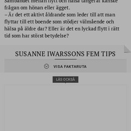
Sambandet mellan flytt och hälsa tangerar kanske
frågan om hönan eller ägget.
– Är det ett aktivt åldrande som leder till att man
flyttar till ett boende som stödjer välmående och
hälsa på äldre dar? Eller är det en lyckad flytt i rätt
tid som har störst betydelse?
SUSANNE IWARSSONS FEM TIPS
VISA FAKTARUTA
Våga tänka framåt och se dig själv som gammal. Hur tänker
du dig att resten av ditt liv ser ut? Vad är viktigt för dig? Vilken
typ av boende ger dig förutsättningar för det liv du önskar
LÄS OCKSÅ
leva på sikt?
Tänker du dig att flytta flera gånger eller vill du kunna bo
länge i din nästa bostad?
Ett bra boende handlar om trivseln och känslan av kontroll
hemma, men undersök också förutsättningarna för att nå
service och aktiviteter i närområdet eller längre bort.