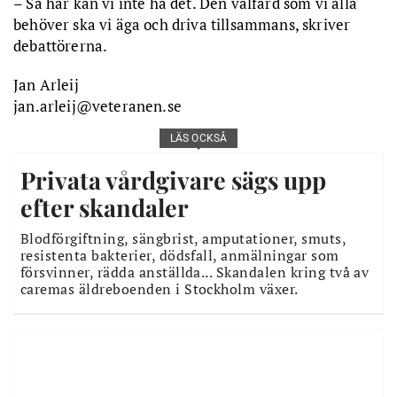
– Så här kan vi inte ha det. Den välfärd som vi alla
behöver ska vi äga och driva tillsammans, skriver
debattörerna.
Jan Arleij
jan.arleij@veteranen.se
LÄS OCKSÅ
Privata vårdgivare sägs upp
efter skandaler
Blodförgiftning, sängbrist, amputationer, smuts,
resistenta bakterier, dödsfall, anmälningar som
försvinner, rädda anställda... Skandalen kring två av
caremas äldreboenden i Stockholm växer.