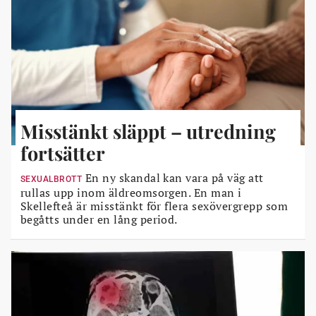
Misstänkt släppt – utredning
fortsätter
En ny skandal kan vara på väg att
SEXUALBROTT
rullas upp inom äldreomsorgen. En man i
Skellefteå är misstänkt för flera sexövergrepp som
begåtts under en lång period.