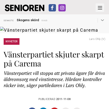
Hyror rusar ifrån äldres bostadstillägg
SENASTE
28 JUL
Skogens skörd
SENASTE
8 AUG
Misstänkt släppt – utredning fortsätter
SENASTE
7 AUG
Reform för äldre kan bli slag i luften
SENASTE
31 JUL
Kravet: Nu måste 65-årsgränsen bort
SENASTE
30 JUL
Dom öppnar för rätt till garantipension
SENASTE
30 JUL
Lars Ohly (V)
Snart kan telefonförsäljning förbjudas i Sverige
NYHETER
SENASTE
29 JUL
Hyror rusar ifrån äldres bostadstillägg
SENASTE
28 JUL
Skogens skörd
SENASTE
8 AUG
Vänsterpartiet skjuter skarpt
på Carema
Vänsterpartiet vill stoppa att privata ägare får driva
äldreomsorg med vinstintresse. Hårdare kontroller
räcker inte, säger partiledaren i Lars Ohly.
PUBLICERAD
2011-11-08