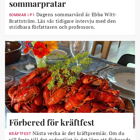
sommarpratar
Dagens sommarvärd är Ebba Witt-
SOMMAR I P1
Brattström. Läs vår tidigare intervju med den
stridbara författaren och professorn.
Förbered för kräftfest
Nästa vecka är det kräftpremiär. Om du
KRÄFTFEST
vill festa till det ordentligt är det läge att förbereda