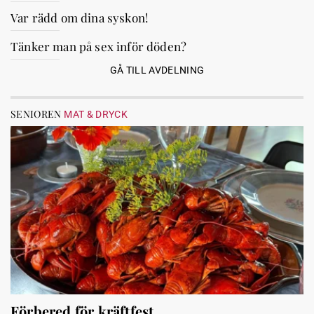
Var rädd om dina syskon!
Tänker man på sex inför döden?
GÅ TILL AVDELNING
SENIOREN
MAT & DRYCK
Förbered för kräftfest