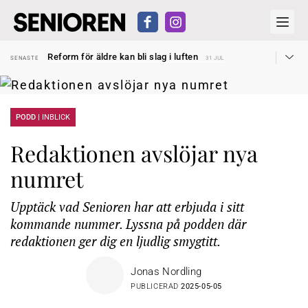
Sven Hagströmer sommarpratar
SENASTE
26 JUL
Reform för äldre kan bli slag i luften
SENASTE
31 JUL
Kravet: Nu måste 65-årsgränsen bort
SENASTE
30 JUL
Dom öppnar för rätt till garantipension
SENASTE
30 JUL
Snart kan telefonförsäljning förbjudas i Sverige
SENASTE
29 JUL
Hyror rusar ifrån äldres bostadstillägg
SENASTE
28 JUL
Liten höjning av garantipensionen
PODD |
INBLICK
SENASTE
27 JUL
Sven Hagströmer sommarpratar
SENASTE
26 JUL
Reform för äldre kan bli slag i luften
SENASTE
31 JUL
Redaktionen avslöjar nya
numret
Upptäck vad Senioren har att erbjuda i sitt
kommande nummer. Lyssna på podden där
redaktionen ger dig en ljudlig smygtitt.
Jonas Nordling
PUBLICERAD
2025-05-05