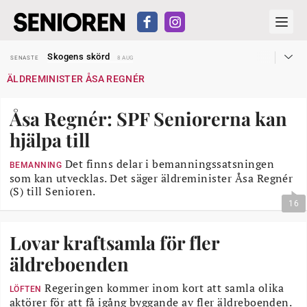
Hyror rusar ifrån äldres bostadstillägg
SENASTE
28 JUL
Skogens skörd
SENASTE
8 AUG
Misstänkt släppt – utredning fortsätter
SENASTE
7 AUG
ÄLDREMINISTER ÅSA REGNÉR
Reform för äldre kan bli slag i luften
SENASTE
31 JUL
Kravet: Nu måste 65-årsgränsen bort
SENASTE
30 JUL
Dom öppnar för rätt till garantipension
SENASTE
30 JUL
Åsa Regnér: SPF Seniorerna kan
Snart kan telefonförsäljning förbjudas i Sverige
SENASTE
29 JUL
Hyror rusar ifrån äldres bostadstillägg
SENASTE
28 JUL
hjälpa till
Skogens skörd
SENASTE
8 AUG
Det finns delar i bemanningssatsningen
BEMANNING
som kan utvecklas. Det säger äldreminister Åsa Regnér
(S) till Senioren.
16
Lovar kraftsamla för fler
äldreboenden
Regeringen kommer inom kort att samla olika
LÖFTEN
aktörer för att få igång byggande av fler äldreboenden.