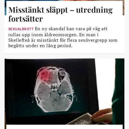
Misstänkt släppt – utredning
fortsätter
En ny skandal kan vara på väg att
SEXUALBROTT
rullas upp inom äldreomsorgen. En man i
Skellefteå är misstänkt för flera sexövergrepp som
begåtts under en lång period.