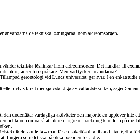
l
ever användarna de tekniska lösningarna inom äldreomsorgen.
använder tekniska lösningar inom äldreomsorgen. Det handlar till exempe
för de äldre, anser förespråkare. Men vad tycker användarna?
lämpad gerontologi vid Lunds universitet, ger svar. I en enkätstudie m
lt eller delvis blivit mer självständiga av välfärdstekniken, säger Saman
 den underlättar vardagliga aktiviteter och majoriteten upplever inte att
xempel kunna ordna så att äldre i högre utsträckning kan delta på digita
kniken.
rdsteknik de skulle få – man får en paketlösning, ibland utan tydlig förkl
 att fungera som det ska på olika boenden för äldre.