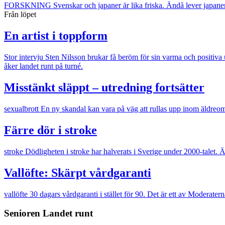
FORSKNING
Svenskar och japaner är lika friska. Ändå lever japaner 
Från löpet
En artist i toppform
Stor intervju
Sten Nilsson brukar få beröm för sin varma och positiva u
åker landet runt på turné.
Misstänkt släppt – utredning fortsätter
sexualbrott
En ny skandal kan vara på väg att rullas upp inom äldreoms
Färre dör i stroke
stroke
Dödligheten i stroke har halverats i Sverige under 2000-talet.
Vallöfte: Skärpt vårdgaranti
vallöfte
30 dagars vårdgaranti i stället för 90. Det är ett av Moderater
Senioren
Landet runt