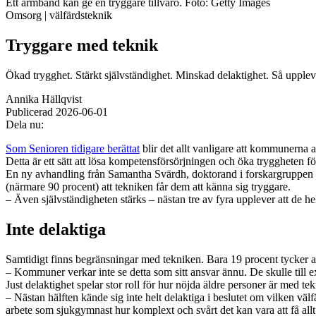
Senaste
Senaste recept:
Ett armband kan ge en tryggare tillvaro.
nyheter:
Sommarmat på stora fat
Dom öppnar för rätt till garantipension
3 jul
Foto: Getty Images
30 jul
Senaste
Senaste recept:
Omsorg |
nyheter:
välfärdsteknik
Timjankokta jordgubbar med vaniljglass
Snart kan telefonförsäljning förbjudas i Sverige
18 jun
29 ju
Senaste
Senaste recept:
nyheter:
Mycket smak med örter
Hyror rusar ifrån äldres bostadstillägg
13 jun
28 jul
Senaste
Senaste recept:
nyheter:
Mums med munsbitar
Liten höjning av garantipensionen
3 maj
27 jul
Tryggare med teknik
Senaste
Senaste recept:
nyheter:
Ranchdipp med gräddfil, dill och persilja
Misstänkt släppt – utredning fortsätter
7 aug
2 maj
Senaste recept:
Förbered för kräftfest
31 jul
Ökad trygghet. Stärkt självständighet. Minskad delaktighet. Så uppl
Annika Hällqvist
Publicerad
2026-06-01
Dela nu:
Som Senioren tidigare berättat
blir det allt vanligare att kommunerna 
Detta är ett sätt att lösa kompetensförsörjningen och öka tryggheten 
En ny avhandling från Samantha Svärdh, doktorand i forskargruppen Til
(närmare 90 procent) att tekniken får dem att känna sig tryggare.
– Även självständigheten stärks – nästan tre av fyra upplever att de he
Inte delaktiga
Samtidigt finns begränsningar med tekniken. Bara 19 procent tycker att
– Kommuner verkar inte se detta som sitt ansvar ännu. De skulle till e
Just delaktighet spelar stor roll för hur nöjda äldre personer är med te
– Nästan hälften kände sig inte helt delaktiga i beslutet om vilken välfä
arbete som sjukgymnast hur komplext och svårt det kan vara att få allt