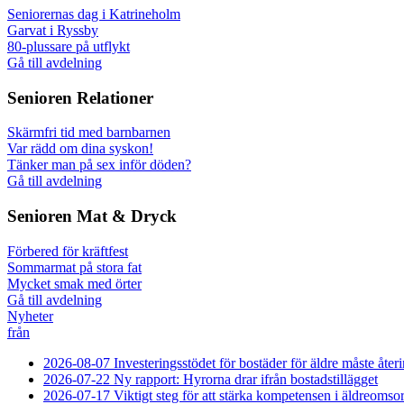
Seniorernas dag i Katrineholm
Garvat i Ryssby
80-plussare på utflykt
Gå till avdelning
Senioren
Relationer
Skärmfri tid med barnbarnen
Var rädd om dina syskon!
Tänker man på sex inför döden?
Gå till avdelning
Senioren
Mat & Dryck
Förbered för kräftfest
Sommarmat på stora fat
Mycket smak med örter
Gå till avdelning
Nyheter
från
2026-08-07
Investeringsstödet för bostäder för äldre måste åter
2026-07-22
Ny rapport: Hyrorna drar ifrån bostadstillägget
2026-07-17
Viktigt steg för att stärka kompetensen i äldreomso