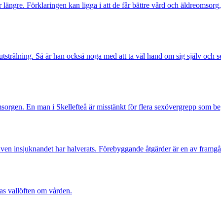
längre. Förklaringen kan ligga i att de får bättre vård och äldreomsorg, 
tstrålning. Så är han också noga med att ta väl hand om sig själv och se
orgen. En man i Skellefteå är misstänkt för flera sexövergrepp som beg
 Även insjuknandet har halverats. Förebyggande åtgärder är en av framg
nas vallöften om vården.