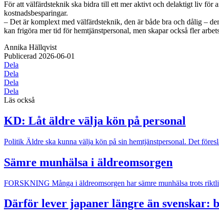
För att välfärdsteknik ska bidra till ett mer aktivt och delaktigt liv 
kostnadsbesparingar.
– Det är komplext med välfärdsteknik, den är både bra och dålig – d
kan frigöra mer tid för hemtjänstpersonal, men skapar också fler arbe
Annika Hällqvist
Publicerad
2026-06-01
Dela
Dela
Dela
Dela
Läs också
KD: Låt äldre välja kön på personal
Politik
Äldre ska kunna välja kön på sin hemtjänstpersonal. Det föres
Sämre munhälsa i äldreomsorgen
FORSKNING
Många i äldreomsorgen har sämre munhälsa trots riktlin
Därför lever japaner längre än svenskar: 