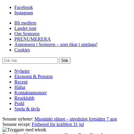
Facebook
Instagram
Bli medlem
Landet runt
Om Senioren
PRENUMERERA
Annonsera i Senioren – som ökar i upplaga!
Cookies
Nyheter
Ekonomi & Pension
Recept
Hälsa
Kontaktannonser
Reseklubb
Podd
Spela & tävla
Senaste
nyheter:
Liten höjning av garantipensionen
27 jul
Senaste
Senaste recept:
nyheter:
Ranchdipp med gräddfil, dill och persilja
Misstänkt släppt – utredning fortsätter
7 aug
2 maj
Senaste
Senaste recept:
nyheter:
Förbered för kräftfest
Reform för äldre kan bli slag i luften
31 jul
31 jul
Senaste
Senaste recept:
nyheter:
Gott med rött & sött
Kravet: Nu måste 65-årsgränsen bort
14 jul
30 jul