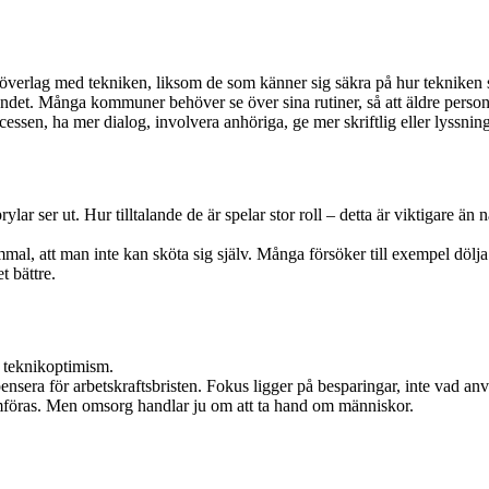
da överlag med tekniken, liksom de som känner sig säkra på hur tekniken
ndet. Många kommuner behöver se över sina rutiner, så att äldre person
essen, ha mer dialog, involvera anhöriga, ge mer skriftlig eller lyssnin
lar ser ut. Hur tilltalande de är spelar stor roll – detta är viktigare än
gammal, att man inte kan sköta sig själv. Många försöker till exempel döl
 bättre.
s teknikoptimism.
nsera för arbetskraftsbristen. Fokus ligger på besparingar, inte vad an
mföras. Men omsorg handlar ju om att ta hand om människor.