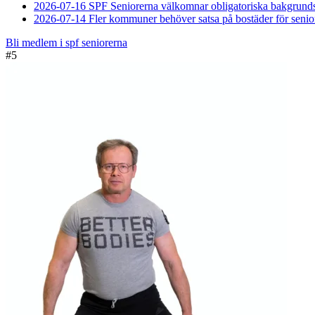
2026-07-16
SPF Seniorerna välkomnar obligatoriska bakgrunds
2026-07-14
Fler kommuner behöver satsa på bostäder för senio
Bli medlem i spf seniorerna
#
5