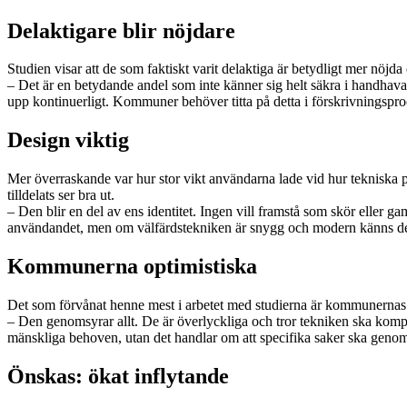
Delaktigare blir nöjdare
Studien visar att de som faktiskt varit delaktiga är betydligt mer nöj
– Det är en betydande andel som inte känner sig helt säkra i handhava
upp kontinuerligt. Kommuner behöver titta på detta i förskrivningsproc
Design viktig
Mer överraskande var hur stor vikt användarna lade vid hur tekniska pry
tilldelats ser bra ut.
– Den blir en del av ens identitet. Ingen vill framstå som skör eller 
användandet, men om välfärdstekniken är snygg och modern känns det
Kommunerna optimistiska
Det som förvånat henne mest i arbetet med studierna är kommunerna
– Den genomsyrar allt. De är överlyckliga och tror tekniken ska kompe
mänskliga behoven, utan det handlar om att specifika saker ska geno
Önskas: ökat inflytande