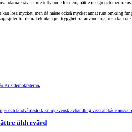
för användarna krävs större inflytande för dem, bättre design och mer foku
en kan lösa mycket, men då måste också mycket annat runt omkring funge
tsuppgifter för dem. Tekniken ger trygghet för användarna, men kan ock
lår Kristdemokraterna.
jer och tandvårdsstöd. En ny svensk avhandling visar att både ansvar oc
bättre äldrevård