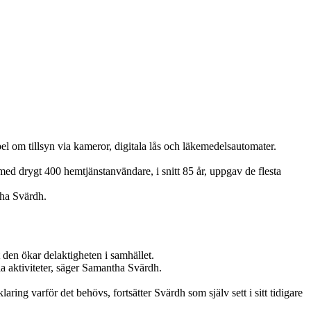
l om tillsyn via kameror, digitala lås och läkemedelsautomater.
ed drygt 400 hemtjänstanvändare, i snitt 85 år, uppgav de flesta
tha Svärdh.
 den ökar delaktigheten i samhället.
la aktiviteter, säger Samantha Svärdh.
aring varför det behövs, fortsätter Svärdh som själv sett i sitt tidigare