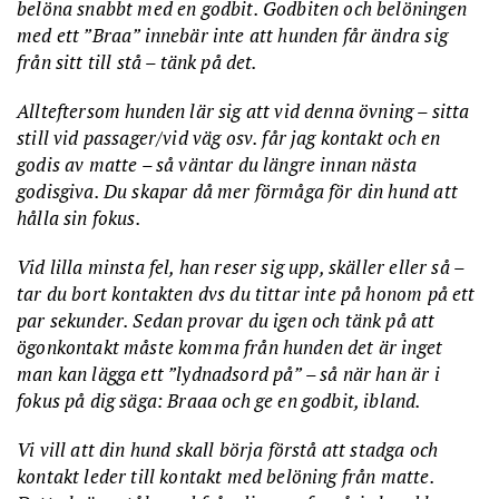
belöna snabbt med en godbit. Godbiten och belöningen
med ett ”Braa” innebär inte att hunden får ändra sig
från sitt till stå – tänk på det.
Allteftersom hunden lär sig att vid denna övning – sitta
still vid passager/vid väg osv. får jag kontakt och en
godis av matte – så väntar du längre innan nästa
godisgiva. Du skapar då mer förmåga för din hund att
hålla sin fokus.
Vid lilla minsta fel, han reser sig upp, skäller eller så –
tar du bort kontakten dvs du tittar inte på honom på ett
par sekunder. Sedan provar du igen och tänk på att
ögonkontakt måste komma från hunden det är inget
man kan lägga ett ”lydnadsord på” – så när han är i
fokus på dig säga: Braaa och ge en godbit, ibland.
Vi vill att din hund skall börja förstå att stadga och
kontakt leder till kontakt med belöning från matte.