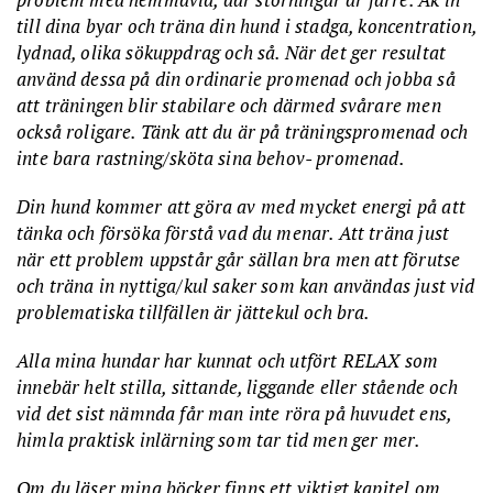
till dina byar och träna din hund i stadga, koncentration,
lydnad, olika sökuppdrag och så. När det ger resultat
använd dessa på din ordinarie promenad och jobba så
att träningen blir stabilare och därmed svårare men
också roligare. Tänk att du är på träningspromenad och
inte bara rastning/sköta sina behov- promenad.
Din hund kommer att göra av med mycket energi på att
tänka och försöka förstå vad du menar. Att träna just
när ett problem uppstår går sällan bra men att förutse
och träna in nyttiga/kul saker som kan användas just vid
problematiska tillfällen är jättekul och bra.
Alla mina hundar har kunnat och utfört RELAX som
innebär helt stilla, sittande, liggande eller stående och
vid det sist nämnda får man inte röra på huvudet ens,
himla praktisk inlärning som tar tid men ger mer.
Om du läser mina böcker finns ett viktigt kapitel om