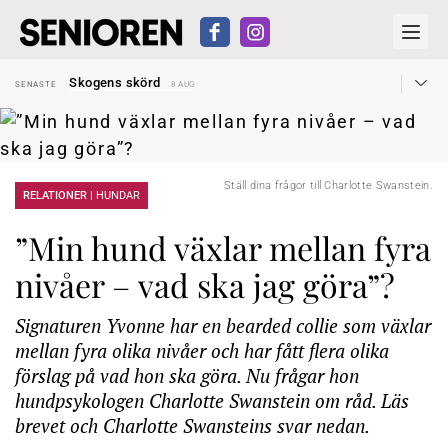
Hyror rusar ifrån äldres bostadstillägg
SENASTE
28 JUL
Skogens skörd
SENASTE
8 AUG
Misstänkt släppt – utredning fortsätter
SENASTE
7 AUG
Reform för äldre kan bli slag i luften
SENASTE
31 JUL
Kravet: Nu måste 65-årsgränsen bort
SENASTE
30 JUL
Dom öppnar för rätt till garantipension
SENASTE
30 JUL
Snart kan telefonförsäljning förbjudas i Sverige
SENASTE
29 JUL
Hyror rusar ifrån äldres bostadstillägg
Ställ dina frågor till Charlotte Swanstein.
SENASTE
28 JUL
RELATIONER |
HUNDAR
Skogens skörd
SENASTE
8 AUG
”Min hund växlar mellan fyra
nivåer – vad ska jag göra”?
Signaturen Yvonne har en bearded collie som växlar
mellan fyra olika nivåer och har fått flera olika
förslag på vad hon ska göra. Nu frågar hon
hundpsykologen Charlotte Swanstein om råd. Läs
brevet och Charlotte Swansteins svar nedan.