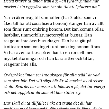
Detta kräver tålamod från dig – en fyraårig hund har
mycket i sin ryggsäck som tar sin tid att ”placera om”.
När vi åker iväg till samhällen (har 3 olika som vi
åker till för att socialisera honom) stänger han av allt
som finns runt omkring honom. Det kan komma bilar,
lastbilar, timmerbilar, motorcyklar, bussar. Han
reagerar inte överhuvudtaget. Han bara går på
trottoaren som om inget runt omkring honom finns.
Vi har även satt oss på en bänk i en rondell med
mycket störningar och han bara sitter och tittar,
reagerar inte alls.
Ordspråket ”man ser inte skogen för alla träd” är vad
som sker här. Det vill säga här är så mycket av rörelser
så din Beardis har massor att fokusera på, det tar energi
och det uppfattar du som att han stillar sig.
Här skall du ta tillfället i akt att träna det du har
problem med hemmavid, där störningar är färre. Åk in