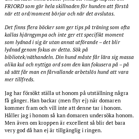
FRIORD som gör hela skillnaden för hunden att förstå
när ett ord/moment börjar och när det avslutas.
Det finns flera böcker som ger tips på träning som ofta
kallas hjärngympa och inte ger ett specifikt moment
som lydnad i sig är utan annat utförande – det blir
lydnad genom fokus av detta. Sök på
bibliotek/näthandeln. Din hund måste får lära sig massa
olika kul och nyttiga ord som den kan fokusera på – på
så sätt får man en fårvallande arbetslös hund att vara
mer tillfreds.
Jag har försökt ställa ut honom på utställning några
få gånger. Han backar (men flyr ej) när domaren
kommer fram och vill inte att denne tar i honom.
Håller jag i honom så kan domaren undersöka honom.
Men även om kroppen är excellent så blir det bara
very god då han ej är tillgänglig i ringen.