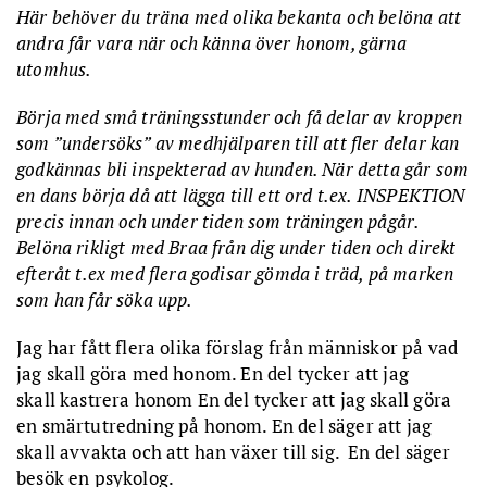
Här behöver du träna med olika bekanta och belöna att
andra får vara när och känna över honom, gärna
utomhus.
Börja med små träningsstunder och få delar av kroppen
som ”undersöks” av medhjälparen till att fler delar kan
godkännas bli inspekterad av hunden. När detta går som
en dans börja då att lägga till ett ord t.ex. INSPEKTION
precis innan och under tiden som träningen pågår.
Belöna rikligt med Braa från dig under tiden och direkt
efteråt t.ex med flera godisar gömda i träd, på marken
som han får söka upp.
Jag har fått flera olika förslag från människor på vad
jag skall göra med honom. En del tycker att jag
skall kastrera honom En del tycker att jag skall göra
en smärtutredning på honom. En del säger att jag
skall avvakta och att han växer till sig. En del säger
besök en psykolog.