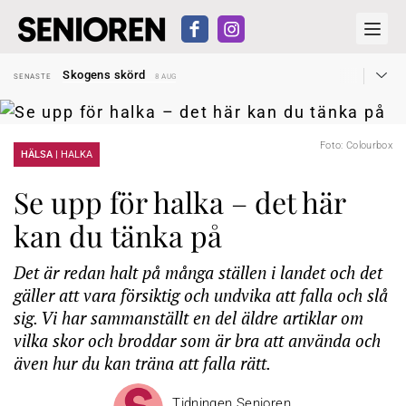
Hyror rusar ifrån äldres bostadstillägg
SENASTE
28 JUL
Skogens skörd
SENASTE
8 AUG
Misstänkt släppt – utredning fortsätter
SENASTE
7 AUG
Reform för äldre kan bli slag i luften
SENASTE
31 JUL
Kravet: Nu måste 65-årsgränsen bort
SENASTE
30 JUL
Dom öppnar för rätt till garantipension
SENASTE
30 JUL
Foto: Colourbox
Snart kan telefonförsäljning förbjudas i Sverige
HÄLSA |
HALKA
SENASTE
29 JUL
Hyror rusar ifrån äldres bostadstillägg
SENASTE
28 JUL
Skogens skörd
SENASTE
8 AUG
Se upp för halka – det här
kan du tänka på
Det är redan halt på många ställen i landet och det
gäller att vara försiktig och undvika att falla och slå
sig. Vi har sammanställt en del äldre artiklar om
vilka skor och broddar som är bra att använda och
även hur du kan träna att falla rätt.
Tidningen Senioren