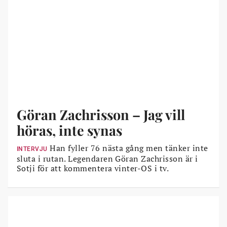
hittar rätt. Investera också i bra skor, ett regnställ och en
handske så att du slipper få blåsor i början.
Göran Zachrisson – Jag vill
höras, inte synas
Han fyller 76 nästa gång men tänker inte
INTERVJU
sluta i rutan. Legendaren Göran Zachrisson är i
Sotji för att kommentera vinter-OS i tv.