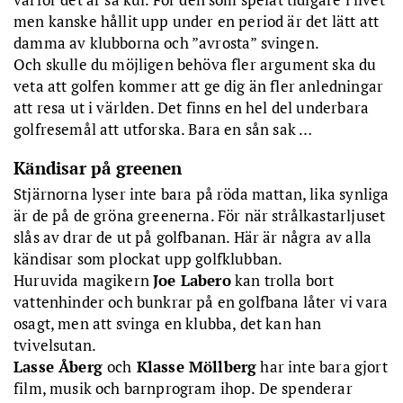
men kanske hållit upp under en period är det lätt att
9. Resor.
En av fördelarna med golf är att du kan ta med dig
spelet när du reser. Golfen ger möjligheter att utforska världen
damma av klubborna och ”avrosta” svingen.
och det finns en golfresa för alla smaker.
Och skulle du möjligen behöva fler argument ska du
veta att golfen kommer att ge dig än fler anledningar
10. Fashion statement.
Golfmodet har ofta beskyllts för att vara
att resa ut i världen. Det finns en hel del underbara
trist och konservativt. Glöm det! Man har aldrig kunnat vara
snyggare och mer personligt klädd på golfbanan än nu.
golfresemål att utforska. Bara en sån sak …
Kändisar på greenen
Stjärnorna lyser inte bara på röda mattan, lika synliga
är de på de gröna greenerna. För när strålkastarljuset
slås av drar de ut på golfbanan. Här är några av alla
kändisar som plockat upp golfklubban.
Huruvida magikern
Joe Labero
kan trolla bort
vattenhinder och bunkrar på en golfbana låter vi vara
osagt, men att svinga en klubba, det kan han
tvivelsutan.
Lasse Åberg
och
Klasse Möllberg
har inte bara gjort
film, musik och barnprogram ihop. De spenderar