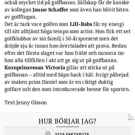
också mycket tid på golfbanan. Sällskap får de kanske
av kollegan
Janne Schaffer
som även han blivit biten
av golfflugan.
Det är tack vare golfen som
Lill-Babs
får ny energi
till sitt alltjämt höga tempo som artist. Hon fick ett set
golfklubbor av sin familj i 50-årspresent men det
dröjde sju år innan hon övertalades att prova. Redan
efter det första slaget var hon frälst och numera tar
hon alla tillfällen i akt att ge sig ut på golfbanan.
Kronprinsessan Victoria
gillar att sticka ut på
golfbanan – alltid med Säpo hack i häl. Ivrigt påhejad
av maken prins Daniel som är en riktigt duktig
golfare och den som introducerade henne för sporten.
Text Jenny Olsson
HUR BÖRJAR JAG?
1. Gå en nybörjarkurs! Ditt första mål blir att skaffa Grönt Kort. I
VISA FAKTARUTA