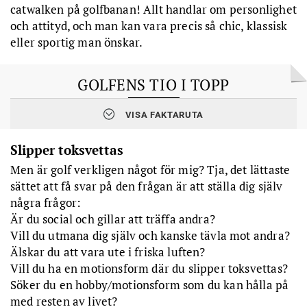
catwalken på golfbanan! Allt handlar om personlighet
och attityd, och man kan vara precis så chic, klassisk
eller sportig man önskar.
GOLFENS TIO I TOPP
1. Livslång glädje.
Golf är en fantastisk sysselsättning som man
VISA FAKTARUTA
kan ägna sig åt hela livet. Intensiteten och intresset kan
naturligtvis skifta under årens lopp, men oavsett vilken
livssituation man befinner sig i finns golfen alltid där.
Slipper toksvettas
Men är golf verkligen något för mig? Tja, det lättaste
2. Utmaningen
. Det är den svåraste av bollsporter. Ständiga
nederlag får en att bryta ihop, ge upp och komma igen. Och det
sättet att få svar på den frågan är att ställa dig själv
är det som är själva grejen med golf, att försöka överträffa sig
några frågor:
själv.
Är du social och gillar att träffa andra?
Vill du utmana dig själv och kanske tävla mot andra?
3. På lika villkor.
Nybörjare som proffs, män som kvinnor, unga
som gamla. Golf är en unik sport i det att alla kan spela med eller
Älskar du att vara ute i friska luften?
mot vem som helst och på lika villkor.
Vill du ha en motionsform där du slipper toksvettas?
Söker du en hobby/motionsform som du kan hålla på
4. Motion och hälsa.
Högt blodtryck, högt kolesterol, hög
med resten av livet?
stressnivå, hög vikt – allt blir lägre med golf. Förhoppningsvis