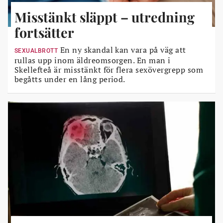
Misstänkt släppt – utredning
fortsätter
En ny skandal kan vara på väg att
SEXUALBROTT
rullas upp inom äldreomsorgen. En man i
Skellefteå är misstänkt för flera sexövergrepp som
begåtts under en lång period.