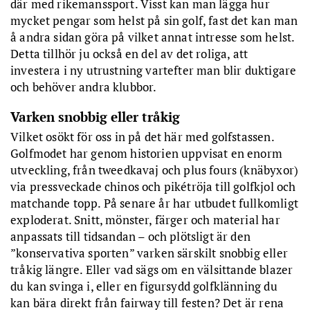
där med rikemanssport. Visst kan man lägga hur
mycket pengar som helst på sin golf, fast det kan man
å andra sidan göra på vilket annat intresse som helst.
Detta tillhör ju också en del av det roliga, att
investera i ny utrustning vartefter man blir duktigare
och behöver andra klubbor.
Varken snobbig eller tråkig
Vilket osökt för oss in på det här med golfstassen.
Golfmodet har genom historien uppvisat en enorm
utveckling, från tweedkavaj och plus fours (knäbyxor)
via pressveckade chinos och pikétröja till golfkjol och
matchande topp. På senare år har utbudet fullkomligt
exploderat. Snitt, mönster, färger och material har
anpassats till tidsandan – och plötsligt är den
”konservativa sporten” varken särskilt snobbig eller
tråkig längre. Eller vad sägs om en välsittande blazer
du kan svinga i, eller en figursydd golfklänning du
kan bära direkt från fairway till festen? Det är rena