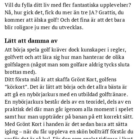
också handicapet. Dessutom mår man ju så bra i själen!
Vill du fylla ditt liv med fler fantastiska upplevelser?
Nå, hur gick det, fick du mer än tre JA? Grattis, du
5. Naturupplevelsen.
Få sporter kan mäta sig med
kommer att älska golf! Och det fina är att det bara
naturupplevelsen man får under en golfrunda. Förutom flora och
blir roligare ju mer du utvecklas.
fauna får man känna på vädrets makter och naturens
skiftningar.
Lätt att damma av
6. Vänskap.
För många är den sociala samvaron med familj och
Att börja spela golf kräver dock kunskaper i regler,
vänner den starkast bidragande faktorn till varför de spelar. Är
golfvett och att lära sig hur man hanterar de olika
man öppen för nya bekantskaper är det bara att boka in sig i en
boll med okända. Slumpartade möten leder lätt till vänskap – och
golfslagen (något man som golfare aldrig tycks sluta
kanske kärlek.
brottas med).
Ditt första mål är att skaffa Grönt Kort, golfens
7. Utvecklande.
Golf hjälper dig att utvecklas. Genom golfen kan
”körkort”. Det är lätt att börja och det allra bästa är
du öva upp alla dina förmågor: kon-centration, disciplin,
generositet, kreativitet, tålamod, risktagande, kontrollbehov,
att gå en nybörjarkurs med en utbildad golftränare.
självförtroende, mod och social förmåga.
En nybörjarkurs består dels av en teoridel, dels av en
praktisk del där man går igenom alla moment i spelet
8. Att vara i nuet.
I vårt moderna samhälle är tiden som avsätts
samt hur man uppträder på banan på ett korrekt sätt.
för vila och »egentid« knapp. Botemedlet stavas golf. Att befinna
sig på golfbanan rensar skallen oerhört effektivt. Det går inte att
Med Grönt Kort i handen är det sedan bara att sätta
tänka på vardagsbekymmer eller barnbarn när man har ett
igång – när du får uppleva en skön bollträff förstår du
viktigt slag framför sig.
varför det är så kul. För den som spelat tidigare i livet