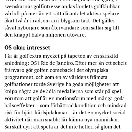
svenskarnas golfintresse andas landets golfklubbar
vårluft på mer än ett sätt då antalet aktiva spelare
ökat två år i rad, om än i blygsam takt. Det gäller
såväl nybörjare som återvändare som sällar sig till
den knappt halva miljonen utövare.
OS ökar intresset
I år är golf extra mycket på tapeten av en särskild
anledning: OS i Rio de Janeiro. Efter mer än ett sekels
frånvaro gör golfen comeback i det olympiska
programmet, och som en av världens främsta
golfnationer torde Sverige ha goda möjligheter att
knipa några av de ädla medaljerna som står på spel.
Förutom att golf är en motionsform med många goda
hälsoeffekter – som förbättrad kondition och minskad
risk för hjärt-kärlsjukdomar – är det en mycket social
aktivitet där man snabbt lär känna nya människor.
Särskilt dyrt att spela är det inte heller, så glöm det