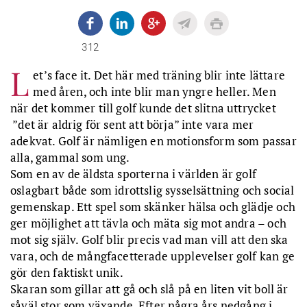
312
L
et’s face it. Det här med träning blir inte lättare
med åren, och inte blir man yngre heller. Men
när det kommer till golf kunde det slitna uttrycket
”det är aldrig för sent att börja” inte vara mer
adekvat. Golf är nämligen en motionsform som passar
alla, gammal som ung.
Som en av de äldsta sporterna i världen är golf
oslagbart både som idrottslig sysselsättning och social
gemenskap. Ett spel som skänker hälsa och glädje och
ger möjlighet att tävla och mäta sig mot andra – och
mot sig själv. Golf blir precis vad man vill att den ska
vara, och de mångfacetterade upplevelser golf kan ge
gör den faktiskt unik.
Skaran som gillar att gå och slå på en liten vit boll är
såväl stor som växande. Efter några års nedgång i