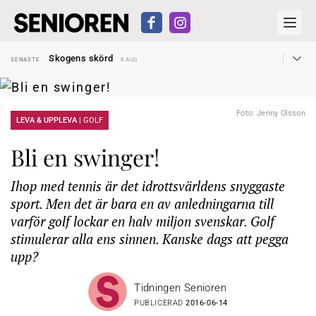
Hyror rusar ifrån äldres bostadstillägg
SENASTE
28 JUL
Skogens skörd
SENASTE
8 AUG
Misstänkt släppt – utredning fortsätter
SENASTE
7 AUG
Reform för äldre kan bli slag i luften
SENASTE
31 JUL
Kravet: Nu måste 65-årsgränsen bort
SENASTE
30 JUL
Dom öppnar för rätt till garantipension
SENASTE
30 JUL
Foto: Jenny Olsson
Snart kan telefonförsäljning förbjudas i Sverige
LEVA & UPPLEVA |
GOLF
SENASTE
29 JUL
Hyror rusar ifrån äldres bostadstillägg
SENASTE
28 JUL
Skogens skörd
SENASTE
8 AUG
Bli en swinger!
Ihop med tennis är det idrottsvärldens snyggaste
sport. Men det är bara en av anledningarna till
varför golf lockar en halv miljon svenskar. Golf
stimulerar alla ens sinnen. Kanske dags att pegga
upp?
Tidningen Senioren
PUBLICERAD
2016-06-14