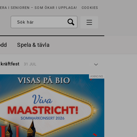
RA I SENIOREN – SOM ÖKAR I UPPLAGA!
COOKIES
odd
Spela & tävla
d gräddfil, dill och persilja
2 MAJ
 kräftfest
31 JUL
t & sött
14 JUL
å stora fat
3 JUL
ANNONS
 jordgubbar med vaniljglass
18 JUN
 med örter
13 JUN
unsbitar
3 MAJ
d gräddfil, dill och persilja
2 MAJ
 kräftfest
31 JUL