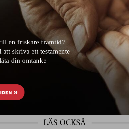
oda recept för en
erson
Vad ska jag äta idag? Behöver du lite
CEPT
spiration? Senioren har samlat ihop 13
da recept för en person.
LÄS OCKSÅ