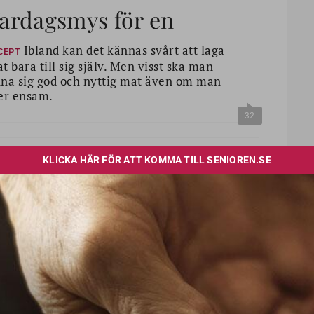
ardagsmys för en
Ibland kan det kännas svårt att laga
CEPT
t bara till sig själv. Men visst ska man
na sig god och nyttig mat även om man
er ensam.
32
ärmande rotfrukter –
ch söta äpplen
Vi låter rotfrukterna inspirera
 RECEPT
ten. Vad sägs om kyckling och
tfruktsstomp med fetaost, krämiga
dbetsbiffar eller het sötpotatissoppa?
1920