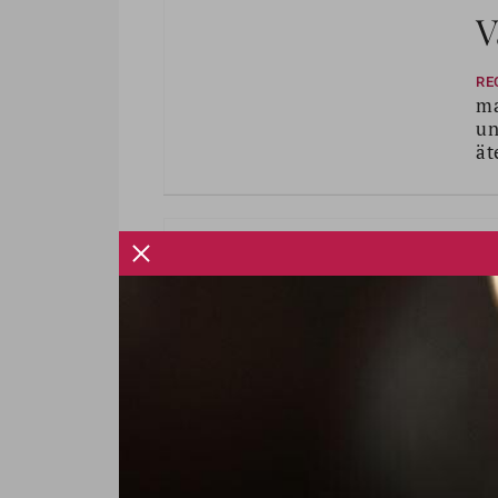
V
RE
ma
un
ät
V
o
10
ma
ro
rö