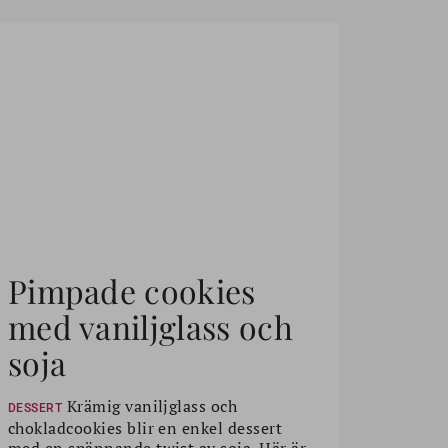
Pimpade cookies
med vaniljglass och
soja
Krämig vaniljglass och
DESSERT
chokladcookies blir en enkel dessert