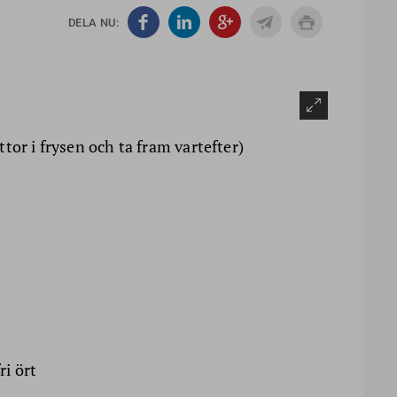
DELA NU:
tor i frysen och ta fram vartefter)
ri ört