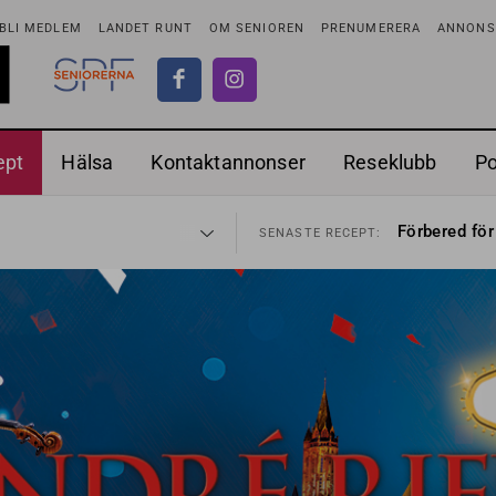
BLI MEDLEM
LANDET RUNT
OM SENIOREN
PRENUMERERA
ANNONSE
ept
Hälsa
Kontaktannonser
Reseklubb
P
adstillägg
Ranchdipp me
28 JUL
SENASTE RECEPT:
Förbered för
SENASTE RECEPT:
 fortsätter
Gott med röt
7 AUG
SENASTE RECEPT:
i luften
Sommarmat p
31 JUL
SENASTE RECEPT:
sen bort
Timjankokta
30 JUL
SENASTE RECEPT:
ntipension
Mycket smak
30 JUL
SENASTE RECEPT:
förbjudas i Sverige
Mums med m
29 JUL
SENASTE RECEPT:
adstillägg
Ranchdipp me
28 JUL
SENASTE RECEPT:
Förbered för
SENASTE RECEPT: