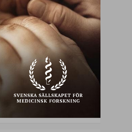
a runt.
Diana Dontsovas recept. Hon är en
er i Balkan. Maten från Balkan är
vas bästa recept nedan.
1
 dl vetemjöl ¾ dl socker Fyllning 3 dl