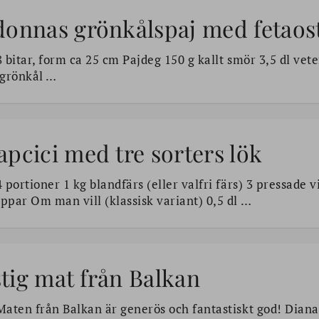
donnas grönkålspaj med fetaost
 bitar, form ca 25 cm Pajdeg 150 g kallt smör 3,5 dl vet
 grönkål …
pcici med tre sorters lök
 portioner 1 kg blandfärs (eller valfri färs) 3 pressade v
ppar Om man vill (klassisk variant) 0,5 dl …
tig mat från Balkan
aten från Balkan är generös och fantastiskt god! Diana