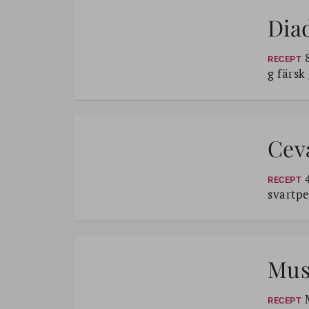
Dia
8
RECEPT
g färsk
Ceva
4
RECEPT
svartpe
Mus
M
RECEPT