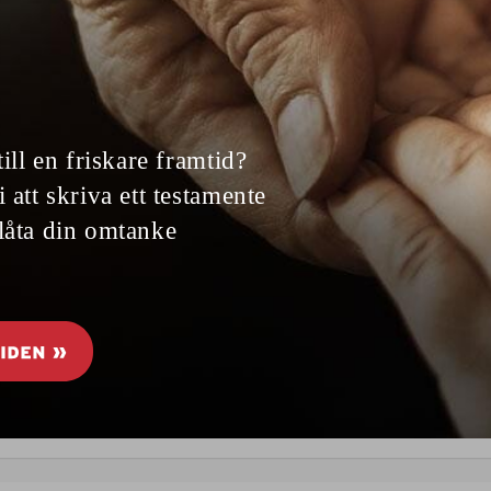
er. Det enda du behöver göra är att hacka en lök och rör
erginegratäng med ost
en här läckra auberginegratängen kommer från ett av 
önt matkreatör som är född i Småland men har sina rött
 och fantastiskt god och du hittar fler av Diana Dontso
onpaj med vit choklad
 paj à ca 26 cm eller 3 mindre Pajdeg 150 gram smör 3,5
ädde …