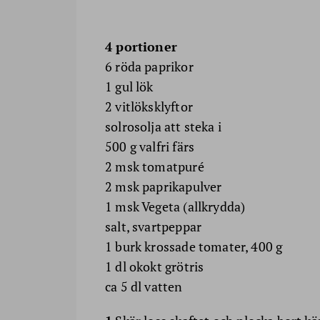
4 portioner
6 röda paprikor
1 gul lök
2 vitlöksklyftor
solrosolja att steka i
500 g valfri färs
2 msk tomatpuré
2 msk paprikapulver
1 msk Vegeta (allkrydda)
salt, svartpeppar
1 burk krossade tomater, 400 g
1 dl okokt grötris
ca 5 dl vatten