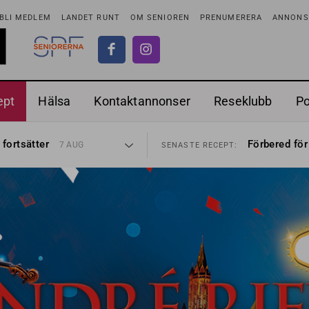
BLI MEDLEM
LANDET RUNT
OM SENIOREN
PRENUMERERA
ANNONSE
ept
Hälsa
Kontaktannonser
Reseklubb
P
ionen
Ranchdipp me
27 JUL
SENASTE RECEPT:
 fortsätter
Förbered för
7 AUG
SENASTE RECEPT:
i luften
Gott med röt
31 JUL
SENASTE RECEPT:
sen bort
Sommarmat p
30 JUL
SENASTE RECEPT:
ntipension
Timjankokta
30 JUL
SENASTE RECEPT:
förbjudas i Sverige
Mycket smak
29 JUL
SENASTE RECEPT:
adstillägg
Mums med m
28 JUL
SENASTE RECEPT:
ionen
Ranchdipp me
27 JUL
SENASTE RECEPT:
 fortsätter
Förbered för
7 AUG
SENASTE RECEPT: