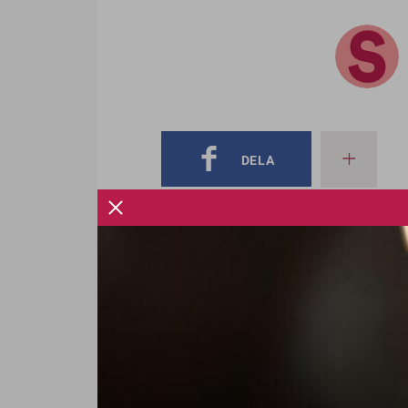
DELA
Cow
BUSENKE