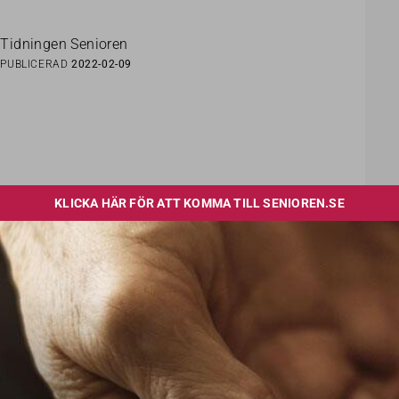
Tidningen Senioren
PUBLICERAD
2022-02-09
LÄS OCKSÅ
boygryta
Plocka in Vilda Västern i köket med denna snabblaga
LT