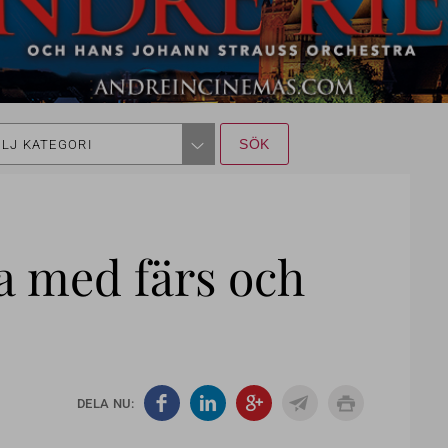
LJ KATEGORI
da med färs och
DELA NU: