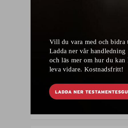
protein
Aub
D
RECEPT
prisbel
generös
Fik
1
RECEPT
vispgr