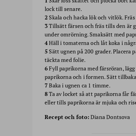
1
Skär loss skaftet och plocka bort k
lock till senare.
2
Skala och hacka lök och vitlök. Fräs i
3
Tillsätt färsen och fräs tills den är
under omrörning. Smaksätt med paprik
4
Häll i tomaterna och låt koka i några
5
Sätt ugnen på 200 grader. Placera p
täckta med folie.
6
Fyll paprikorna med färsröran, lägg 
paprikorna och i formen. Sätt tillbak
7
Baka i ugnen ca 1 timme.
8
Ta av locket så att paprikorna får fä
eller tills paprikorna är mjuka och r
Recept och foto:
Diana Dontsova