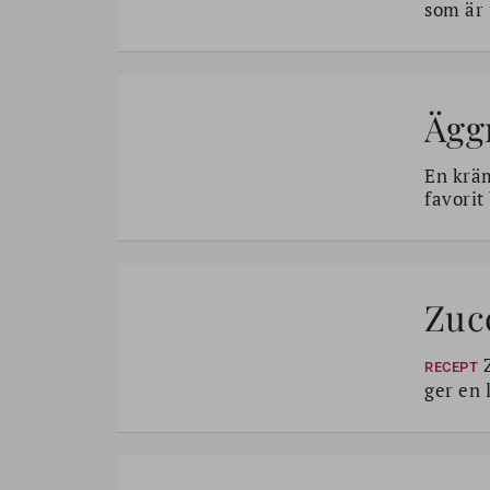
som är 
Äggr
En kräm
favorit
Zuc
Z
RECEPT
ger en 