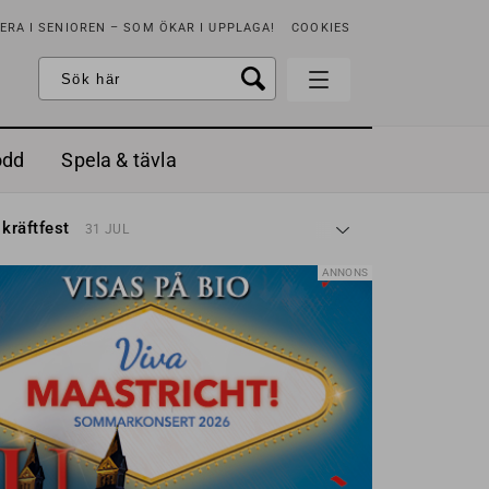
RA I SENIOREN – SOM ÖKAR I UPPLAGA!
COOKIES
odd
Spela & tävla
d gräddfil, dill och persilja
2 MAJ
 kräftfest
31 JUL
t & sött
14 JUL
å stora fat
3 JUL
ANNONS
 jordgubbar med vaniljglass
18 JUN
 med örter
13 JUN
unsbitar
3 MAJ
d gräddfil, dill och persilja
2 MAJ
 kräftfest
31 JUL