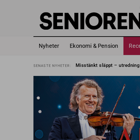
Nyheter
Ekonomi & Pension
Rec
Liten höjning av garantipens
SENASTE
NYHETER:
Misstänkt släppt – utredning
SENASTE
NYHETER:
Reform för äldre kan bli slag 
SENASTE
NYHETER:
Kravet: Nu måste 65-årsgrän
SENASTE
NYHETER:
Dom öppnar för rätt till gara
SENASTE
NYHETER:
Snart kan telefonförsäljning 
SENASTE
NYHETER:
Hyror rusar ifrån äldres bost
SENASTE
NYHETER:
Liten höjning av garantipens
SENASTE
NYHETER:
Misstänkt släppt – utredning
SENASTE
NYHETER: