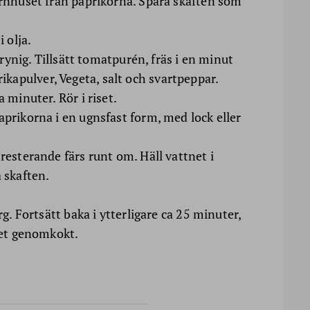
ärnhuset från paprikorna. Spara skaften som
 olja.
 grynig. Tillsätt tomatpurén, fräs i en minut
apulver, Vegeta, salt och svartpeppar.
 minuter. Rör i riset.
aprikorna i en ugnsfast form, med lock eller
resterande färs runt om. Häll vattnet i
a skaften.
rg. Fortsätt baka i ytterligare ca 25 minuter,
iset genomkokt.