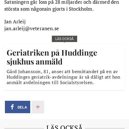
Satsningen går loss på 28 miljarder och därmed den
största som någonsin gjorts i Stockholm.
Jan Arleij
jan.arleij@veteranen.se
LÄS OCKSÅ
Geriatriken på Huddinge
sjukhus anmäld
Gärd Johansson, 81, anser att bemötandet på en av
Huddinges geriatrik-avdelningar är så dåligt att hon
anmält avdelningen till Socialstyrelsen.
DELA
LÄS OCKSÅ