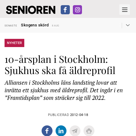
Hyror rusar ifrån äldres bostadstillägg
SENASTE
28 JUL
Skogens skörd
SENASTE
8 AUG
Misstänkt släppt – utredning fortsätter
SENASTE
7 AUG
Reform för äldre kan bli slag i luften
SENASTE
31 JUL
Kravet: Nu måste 65-årsgränsen bort
SENASTE
30 JUL
NYHETER
Dom öppnar för rätt till garantipension
SENASTE
30 JUL
Snart kan telefonförsäljning förbjudas i Sverige
SENASTE
29 JUL
10-årsplan i Stockholm:
Hyror rusar ifrån äldres bostadstillägg
SENASTE
28 JUL
Skogens skörd
SENASTE
8 AUG
Sjukhus ska få äldreprofil
Alliansen i Stockholms läns landsting lovar att
inrätta ett sjukhus med äldreprofil. Det ingår i en
”Framtidsplan” som sträcker sig till 2022.
PUBLICERAD
2012-04-18