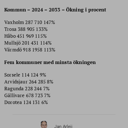
Kommun – 2024 – 2033 – Ökning i procent
Vaxholm 287 710 147%
Trosa 388 905 133%
Håbo 451 969 115%
Mullsjö 201 431 114%
Värmdö 918 1958 113%
Fem kommuner med minsta ökningen
Sorsele 114 124 9%
Arvidsjaur 264 285 8%
Ragunda 228 244 7%
Gällivare 678 723 7%
Dorotea 124 131 6%
Jan Arleij