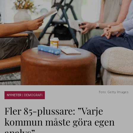
Foto: Getty Images
NYHETER |
DEMOGRAFI
Fler 85-plussare: ”Varje
kommun måste göra egen
analys”