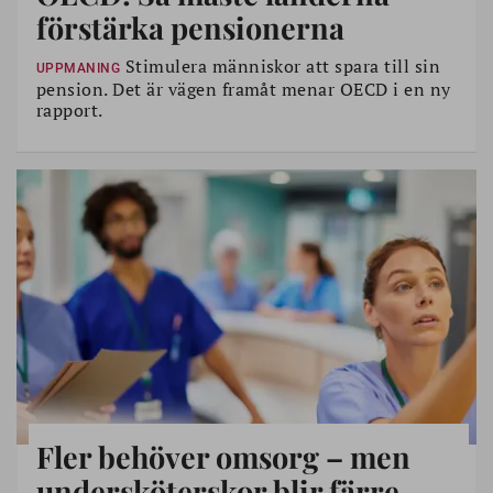
förstärka pensionerna
Stimulera människor att spara till sin
UPPMANING
pension. Det är vägen framåt menar OECD i en ny
rapport.
Fler behöver omsorg – men
undersköterskor blir färre