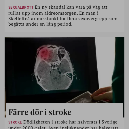
En ny skandal kan vara på väg att
SEXUALBROTT
rullas upp inom äldreomsorgen. En man i
Skellefteå är misstänkt för flera sexövergrepp som
begåtts under en lång period.
Färre dör i stroke
Dödligheten i stroke har halverats i Sverige
STROKE
under 2000-talet. Även insjuknandet har halverats.