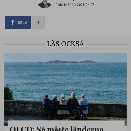
PUBLICERAD
2025-04-07
DELA
LÄS OCKSÅ
OECD: Så måste länderna