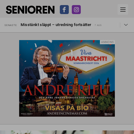
Liten höjning av garantipensionen
SENASTE
27 JUL
Misstänkt släppt – utredning fortsätter
SENASTE
7 AUG
Reform för äldre kan bli slag i luften
SENASTE
31 JUL
Kravet: Nu måste 65-årsgränsen bort
SENASTE
30 JUL
Dom öppnar för rätt till garantipension
SENASTE
30 JUL
Snart kan telefonförsäljning förbjudas i Sverige
SENASTE
29 JUL
ANNONS
Hyror rusar ifrån äldres bostadstillägg
SENASTE
28 JUL
Liten höjning av garantipensionen
SENASTE
27 JUL
Misstänkt släppt – utredning fortsätter
SENASTE
7 AUG