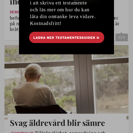
ihop?
Debatten om den åldrande
DEMOGRAFI
befolkningens utmaningar har ett par decennier
på nacken. Men nu höjs plötsligt tonläget. Det är
bråttom. Om det är alla överens.
624
Svag äldrevård blir sämre
Tillgänglighet, samordning och