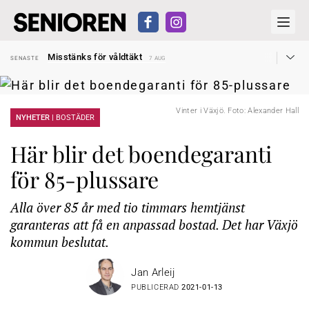
Liten höjning av garantipensionen
SENASTE
27 JUL
Misstänks för våldtäkt
SENASTE
7 AUG
Reform för äldre kan bli slag i luften
SENASTE
31 JUL
Kravet: Nu måste 65-årsgränsen bort
SENASTE
30 JUL
Dom öppnar för rätt till garantipension
SENASTE
30 JUL
Snart kan telefonförsäljning förbjudas i Sverige
SENASTE
29 JUL
Vinter i Växjö. Foto: Alexander Hall
Hyror rusar ifrån äldres bostadstillägg
NYHETER |
BOSTÄDER
SENASTE
28 JUL
Liten höjning av garantipensionen
SENASTE
27 JUL
Misstänks för våldtäkt
SENASTE
7 AUG
Här blir det boendegaranti
för 85-plussare
Alla över 85 år med tio timmars hemtjänst
garanteras att få en anpassad bostad. Det har Växjö
kommun beslutat.
Jan Arleij
PUBLICERAD
2021-01-13