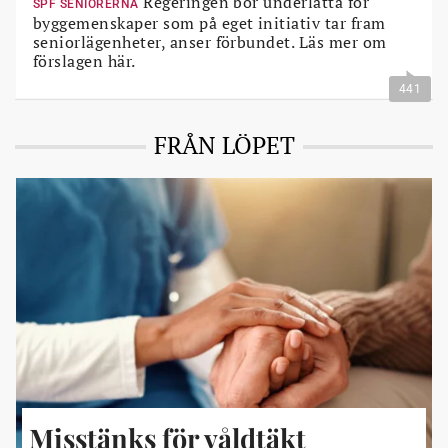
Regeringen bör underlätta för
SPF SENIORERNA
byggemenskaper som på eget initiativ tar fram
seniorlägenheter, anser förbundet. Läs mer om
förslagen här.
441
FRÅN LÖPET
Misstänks för våldtäkt