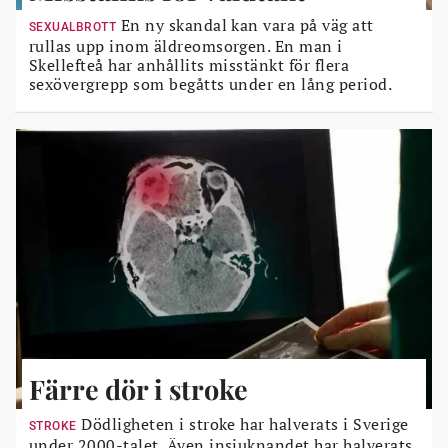
En ny skandal kan vara på väg att
SEXUALBROTT
rullas upp inom äldreomsorgen. En man i
Skellefteå har anhållits misstänkt för flera
sexövergrepp som begåtts under en lång period.
Färre dör i stroke
Dödligheten i stroke har halverats i Sverige
STROKE
under 2000-talet. Även insjuknandet har halverats.