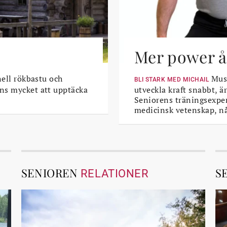
Mer power åt
nell rökbastu och
Musk
BLI STARK MED MICHAIL
ns mycket att upptäcka
utveckla kraft snabbt, är
Seniorens träningsexper
medicinsk vetenskap, n
SENIOREN
S
RELATIONER