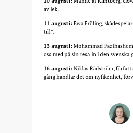
10 augusti:
Manne af Klintberg, clow
av lek.
11 augusti:
Ewa Fröling, skådespelare,
till”.
13 augusti:
Mohammad Fazlhashemi, pr
oss med på sin resa in i den svensk
16 augusti:
Niklas Rådström, författ
gång handlar det om nyfikenhet, förv