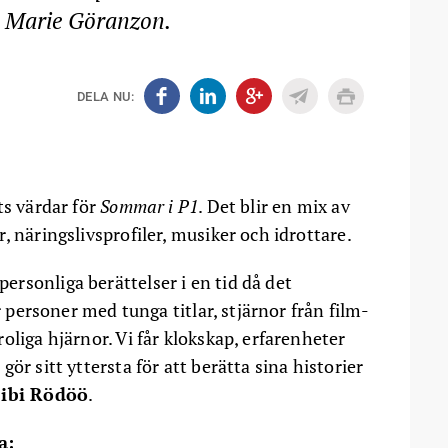
n Marie Göranzon.
DELA NU:
ts värdar för
Sommar i P1
. Det blir en mix av
, näringslivsprofiler, musiker och idrottare.
rsonliga berättelser i en tid då det
r personer med tunga titlar, stjärnor från film-
oliga hjärnor. Vi får klokskap, erfarenheter
ör sitt yttersta för att berätta sina historier
ibi Rödöö
.
a: