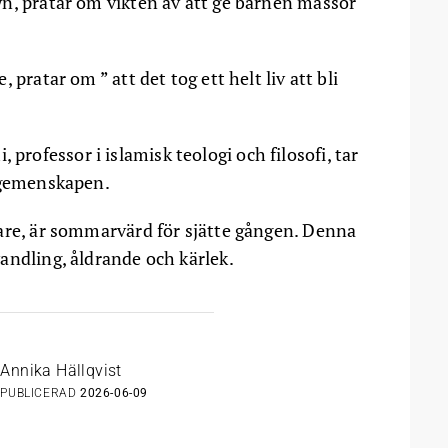
n, pratar om vikten av att ge barnen massor
 pratar om ” att det tog ett helt liv att bli
ofessor i islamisk teologi och filosofi, tar
a gemenskapen.
are, är sommarvärd för sjätte gången. Denna
andling, åldrande och kärlek.
Annika Hällqvist
PUBLICERAD
2026-06-09