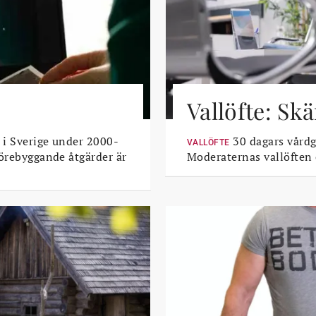
Vallöfte: Sk
 i Sverige under 2000-
30 dagars vårdga
VALLÖFTE
Förebyggande åtgärder är
Moderaternas vallöften