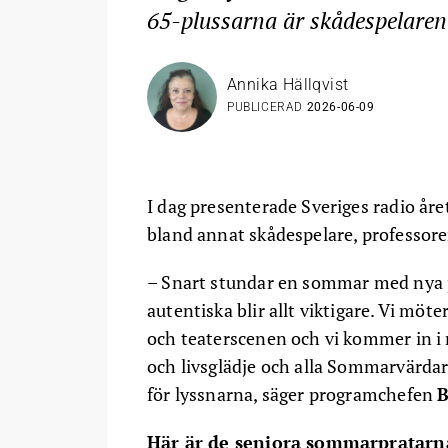
65-plussarna är skådespelare
Annika Hällqvist
PUBLICERAD
2026-06-09
I dag presenterade Sveriges radio åre
bland annat skådespelare, professorer
– Snart stundar en sommar med nya pe
autentiska blir allt viktigare. Vi möte
och teaterscenen och vi kommer in i r
och livsglädje och alla Sommarvärdar g
för lyssnarna, säger programchefen
B
Här är de seniora sommarpratarn