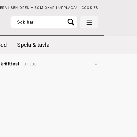
RA I SENIOREN – SOM ÖKAR I UPPLAGA!
COOKIES
odd
Spela & tävla
d gräddfil, dill och persilja
2 MAJ
 kräftfest
31 JUL
t & sött
14 JUL
å stora fat
3 JUL
 jordgubbar med vaniljglass
18 JUN
 med örter
13 JUN
unsbitar
3 MAJ
d gräddfil, dill och persilja
2 MAJ
 kräftfest
31 JUL